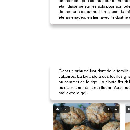
phénomène peu connu pour de nombreus
était dispersé sur les sols pour son od
donner une odeur au lin à cause du mê
été aménagés, en lien avec l'industrie
C'est un arbuste luxuriant de la famill
calcaires. La lavande a des feuilles gri
au sommet de la tige. La plante fleurit 
puis à recommencer à fleurir. Vous pou
mal avec le gel.
Muffins
40
min
D