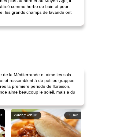
es plus au nord et au Moyen Âge, il
t utilisé comme herbe de bain et pour
ce, les grands champs de lavande ont
re de la Méditerranée et aime les sols
ttes et ressemblent à de petites grappes
près la première période de floraison,
ande aime beaucoup le soleil, mais a du
in
Viande et volaille
55
min