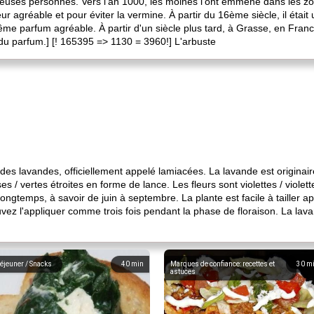
es personnes. Vers l'an 1000, les moines l'ont emmené dans les zon
eur agréable et pour éviter la vermine. À partir du 16ème siècle, il étai
me parfum agréable. À partir d'un siècle plus tard, à Grasse, en Fran
 du parfum.] [! 165395 => 1130 = 3960!] L'arbuste
e des lavandes, officiellement appelé lamiacées. La lavande est originai
ses / vertes étroites en forme de lance. Les fleurs sont violettes / viole
longtemps, à savoir de juin à septembre. La plante est facile à tailler a
vez l'appliquer comme trois fois pendant la phase de floraison. La lav
éjeuner / Snacks
40
min
Marques de confiance: recettes et
30
m
astuces