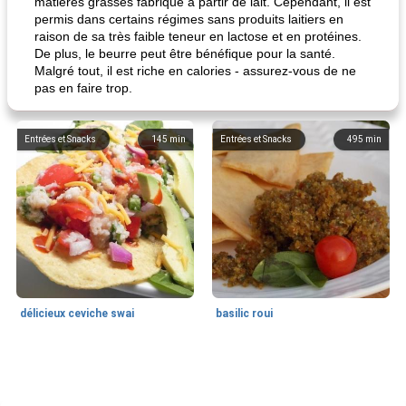
matières grasses fabriqué à partir de lait. Cependant, il est
permis dans certains régimes sans produits laitiers en
raison de sa très faible teneur en lactose et en protéines.
De plus, le beurre peut être bénéfique pour la santé.
Malgré tout, il est riche en calories - assurez-vous de ne
pas en faire trop.
Entrées et Snacks
145
min
Entrées et Snacks
495
min
délicieux ceviche swai
basilic roui
Déjeuner / Snacks
65
min
30
min