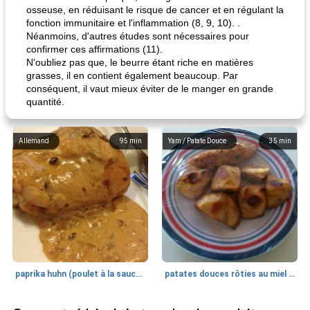
osseuse, en réduisant le risque de cancer et en régulant la
fonction immunitaire et l'inflammation (8, 9, 10). .
Néanmoins, d'autres études sont nécessaires pour
confirmer ces affirmations (11).
N'oubliez pas que, le beurre étant riche en matières
grasses, il en contient également beaucoup. Par
conséquent, il vaut mieux éviter de le manger en grande
quantité.
Allemand
95
min
Yam / Patate Douce
35
min
paprika huhn (poulet à la sauce paprika).
patates douces rôties au miel / kumara