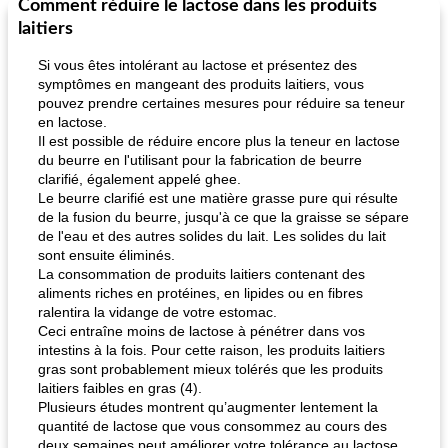
Comment réduire le lactose dans les produits
Petit déjeuner et brunch
25
min
Viande et volaille
45
min
laitiers
Si vous êtes intolérant au lactose et présentez des
symptômes en mangeant des produits laitiers, vous
pouvez prendre certaines mesures pour réduire sa teneur
en lactose.
Il est possible de réduire encore plus la teneur en lactose
du beurre en l'utilisant pour la fabrication de beurre
clarifié, également appelé ghee.
Le beurre clarifié est une matière grasse pure qui résulte
quinoa petit déjeuner méditerranéen
poitrines de poulet grillées de jenny
de la fusion du beurre, jusqu'à ce que la graisse se sépare
de l'eau et des autres solides du lait. Les solides du lait
sont ensuite éliminés.
La consommation de produits laitiers contenant des
aliments riches en protéines, en lipides ou en fibres
ralentira la vidange de votre estomac.
Ceci entraîne moins de lactose à pénétrer dans vos
intestins à la fois. Pour cette raison, les produits laitiers
gras sont probablement mieux tolérés que les produits
laitiers faibles en gras (4).
Plusieurs études montrent qu’augmenter lentement la
quantité de lactose que vous consommez au cours des
deux semaines peut améliorer votre tolérance au lactose.