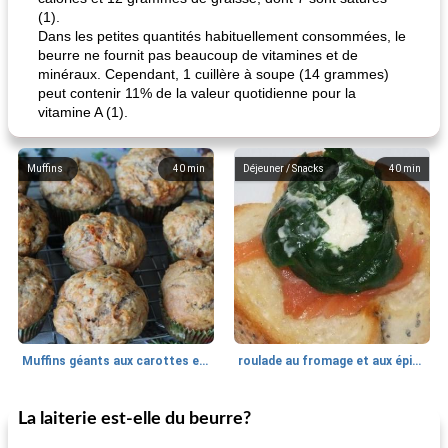
(1).
Dans les petites quantités habituellement consommées, le
beurre ne fournit pas beaucoup de vitamines et de
minéraux. Cependant, 1 cuillère à soupe (14 grammes)
peut contenir 11% de la valeur quotidienne pour la
vitamine A (1).
Muffins
40
min
Déjeuner / Snacks
40
min
Muffins géants aux carottes et à la banane de Nif
roulade au fromage et aux épinards
La laiterie est-elle du beurre?
Marques de confiance: recettes et
30
min
Viande et volaille
55
min
astuces