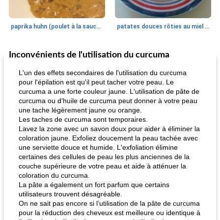
paprika huhn (poulet à la sauce paprika).
patates douces rôties au miel / kumara
Inconvénients de l'utilisation du curcuma
Petit déjeuner et brunch
25
min
Viande et volaille
45
min
L'un des effets secondaires de l'utilisation du curcuma
pour l'épilation est qu'il peut tacher votre peau. Le
curcuma a une forte couleur jaune. L'utilisation de pâte de
curcuma ou d'huile de curcuma peut donner à votre peau
une tache légèrement jaune ou orange.
Les taches de curcuma sont temporaires.
Lavez la zone avec un savon doux pour aider à éliminer la
coloration jaune. Exfoliez doucement la peau tachée avec
une serviette douce et humide. L'exfoliation élimine
quinoa petit déjeuner méditerranéen
poitrines de poulet grillées de jenny
certaines des cellules de peau les plus anciennes de la
couche supérieure de votre peau et aide à atténuer la
coloration du curcuma.
La pâte a également un fort parfum que certains
utilisateurs trouvent désagréable.
On ne sait pas encore si l’utilisation de la pâte de curcuma
pour la réduction des cheveux est meilleure ou identique à