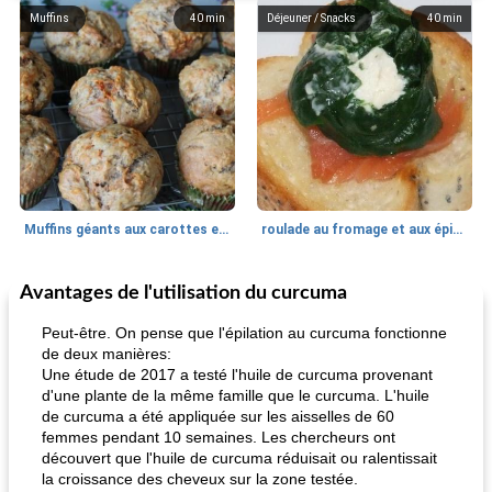
Muffins
40
min
Déjeuner / Snacks
40
min
Muffins géants aux carottes et à la banane de Nif
roulade au fromage et aux épinards
Avantages de l'utilisation du curcuma
Marques de confiance: recettes et
30
min
Viande et volaille
55
min
astuces
Peut-être. On pense que l'épilation au curcuma fonctionne
de deux manières:
Une étude de 2017 a testé l'huile de curcuma provenant
d'une plante de la même famille que le curcuma. L'huile
de curcuma a été appliquée sur les aisselles de 60
femmes pendant 10 semaines. Les chercheurs ont
découvert que l'huile de curcuma réduisait ou ralentissait
la croissance des cheveux sur la zone testée.