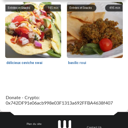
Entrées et Snacks
145
min
Entrées et Snacks
495
min
délicieux ceviche swai
basilic roui
Déjeuner / Snacks
65
min
30
min
Donate - Crypto:
0x742DF91e06acb998e03F1313a692FFBA4638f407
Plan du site
Contact Us