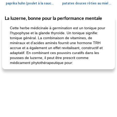
paprika huhn (poulet à la sauce paprika).
patates douces rôties au miel / kumara
La luzerne, bonne pour la performance mentale
Petit déjeuner et brunch
25
min
Viande et volaille
45
min
Cette herbe médicinale à germination est un tonique pour
l'hypophyse et la glande thyroïde. Un tonique signifie:
tonique général. La combinaison de vitamines, de
minéraux et d'acides aminés fournit une hormone TRH
accrue et a également un effet revitalisant, constructif et
adaptatif. En combinant ces pouvoirs curatifs dans les
pousses de luzerne, il peut être prescrit comme
médicament phytothérapeutique pour:
quinoa petit déjeuner méditerranéen
poitrines de poulet grillées de jenny