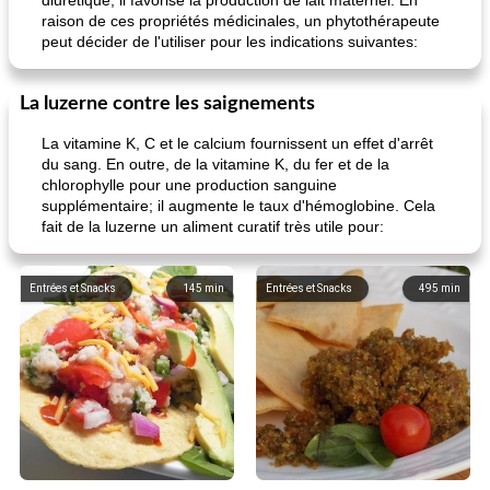
diurétique; il favorise la production de lait maternel. En
raison de ces propriétés médicinales, un phytothérapeute
peut décider de l'utiliser pour les indications suivantes:
La luzerne contre les saignements
La vitamine K, C et le calcium fournissent un effet d'arrêt
du sang. En outre, de la vitamine K, du fer et de la
chlorophylle pour une production sanguine
supplémentaire; il augmente le taux d'hémoglobine. Cela
fait de la luzerne un aliment curatif très utile pour:
Entrées et Snacks
145
min
Entrées et Snacks
495
min