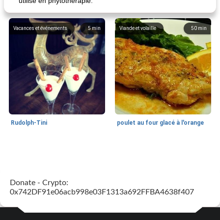
utilisé en phytothérapie.
Vacances et événements
5
min
Viande et volaille
50
min
Rudolph-Tini
poulet au four glacé à l'orange
Alimentation saine
10
min
Vacances et événements
0
min
Donate - Crypto:
0x742DF91e06acb998e03F1313a692FFBA4638f407