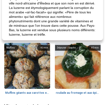
ville nord-africaine d'Ḿedea et que son nom en est dérivé.
La luzerne est étymologiquement parlant la corruption du
mot arabe «al-fac-facah» qui signifie: «Père de tous les
aliments» qui fait référence aux nombreux
phytonutriments dont une grande variété de vitamines et
de minéraux que l'on trouve dans cette pousse. Aux Pays-
Bas, la luzerne est vendue sous plusieurs noms différents:
luzerne, luzerne et trèfle.
Muffins
40
min
Déjeuner / Snacks
40
min
Muffins géants aux carottes et à la banane de Nif
roulade au fromage et aux épinards