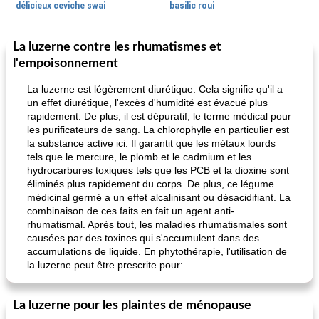
délicieux ceviche swai
basilic roui
La luzerne contre les rhumatismes et
Déjeuner / Snacks
65
min
30
min
l'empoisonnement
La luzerne est légèrement diurétique. Cela signifie qu'il a
un effet diurétique, l'excès d'humidité est évacué plus
rapidement. De plus, il est dépuratif; le terme médical pour
les purificateurs de sang. La chlorophylle en particulier est
la substance active ici. Il garantit que les métaux lourds
tels que le mercure, le plomb et le cadmium et les
hydrocarbures toxiques tels que les PCB et la dioxine sont
pois chiches rôtis aux épices
éliminés plus rapidement du corps. De plus, ce légume
amandes au cheddar rôti
médicinal germé a un effet alcalinisant ou désacidifiant. La
combinaison de ces faits en fait un agent anti-
rhumatismal. Après tout, les maladies rhumatismales sont
causées par des toxines qui s'accumulent dans des
accumulations de liquide. En phytothérapie, l'utilisation de
la luzerne peut être prescrite pour:
La luzerne pour les plaintes de ménopause