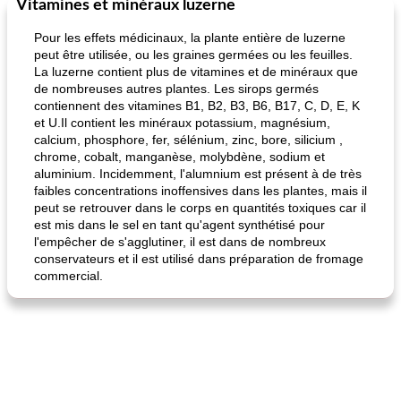
Vitamines et minéraux luzerne
Marques de confiance: recettes et
30
min
Viande et volaille
55
min
astuces
Pour les effets médicinaux, la plante entière de luzerne
peut être utilisée, ou les graines germées ou les feuilles.
La luzerne contient plus de vitamines et de minéraux que
de nombreuses autres plantes. Les sirops germés
contiennent des vitamines B1, B2, B3, B6, B17, C, D, E, K
et U.Il contient les minéraux potassium, magnésium,
calcium, phosphore, fer, sélénium, zinc, bore, silicium ,
chrome, cobalt, manganèse, molybdène, sodium et
aluminium. Incidemment, l'alumnium est présent à de très
fiesta tostadas
le méga's jopp joes
faibles concentrations inoffensives dans les plantes, mais il
peut se retrouver dans le corps en quantités toxiques car il
est mis dans le sel en tant qu'agent synthétisé pour
l'empêcher de s'agglutiner, il est dans de nombreux
conservateurs et il est utilisé dans préparation de fromage
commercial.