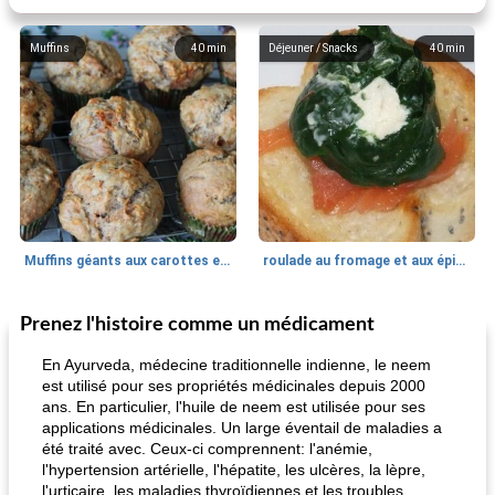
Muffins
40
min
Déjeuner / Snacks
40
min
Muffins géants aux carottes et à la banane de Nif
roulade au fromage et aux épinards
Prenez l'histoire comme un médicament
Marques de confiance: recettes et
30
min
Viande et volaille
55
min
astuces
En Ayurveda, médecine traditionnelle indienne, le neem
est utilisé pour ses propriétés médicinales depuis 2000
ans. En particulier, l'huile de neem est utilisée pour ses
applications médicinales. Un large éventail de maladies a
été traité avec. Ceux-ci comprennent: l'anémie,
l'hypertension artérielle, l'hépatite, les ulcères, la lèpre,
l'urticaire, les maladies thyroïdiennes et les troubles