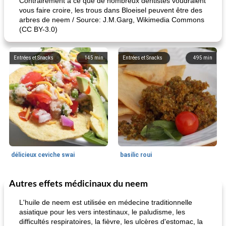
Contrairement à ce que de nombreux dentistes voudraient
vous faire croire, les trous dans Bloeisel peuvent être des
arbres de neem / Source: J.M.Garg, Wikimedia Commons
(CC BY-3.0)
Entrées et Snacks
145
min
Entrées et Snacks
495
min
délicieux ceviche swai
basilic roui
Autres effets médicinaux du neem
Déjeuner / Snacks
65
min
30
min
L'huile de neem est utilisée en médecine traditionnelle
asiatique pour les vers intestinaux, le paludisme, les
difficultés respiratoires, la fièvre, les ulcères d'estomac, la