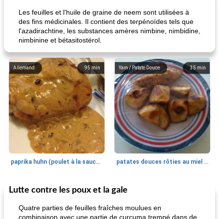
Les feuilles et l'huile de graine de neem sont utilisées à
des fins médicinales. Il contient des terpénoïdes tels que
l'azadirachtine, les substances amères nimbine, nimbidine,
nimbinine et bétasitostérol.
Allemand
95
min
Yam / Patate Douce
35
min
paprika huhn (poulet à la sauce paprika).
patates douces rôties au miel / kumara
Lutte contre les poux et la gale
Petit déjeuner et brunch
25
min
Viande et volaille
45
min
Quatre parties de feuilles fraîches moulues en
combinaison avec une partie de curcuma trempé dans de