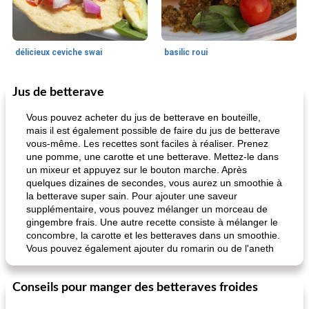
délicieux ceviche swai
basilic roui
Jus de betterave
Déjeuner / Snacks
65
min
30
min
Vous pouvez acheter du jus de betterave en bouteille,
mais il est également possible de faire du jus de betterave
vous-même. Les recettes sont faciles à réaliser. Prenez
une pomme, une carotte et une betterave. Mettez-le dans
un mixeur et appuyez sur le bouton marche. Après
quelques dizaines de secondes, vous aurez un smoothie à
la betterave super sain. Pour ajouter une saveur
supplémentaire, vous pouvez mélanger un morceau de
gingembre frais. Une autre recette consiste à mélanger le
pois chiches rôtis aux épices
amandes au cheddar rôti
concombre, la carotte et les betteraves dans un smoothie.
Vous pouvez également ajouter du romarin ou de l'aneth
Conseils pour manger des betteraves froides