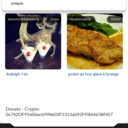
unique.
Vacances et événements
5
min
Viande et volaille
50
min
Rudolph-Tini
poulet au four glacé à l'orange
Alimentation saine
10
min
Vacances et événements
0
min
Donate - Crypto:
0x742DF91e06acb998e03F1313a692FFBA4638f407