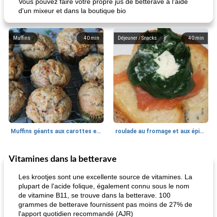
Vous pouvez faire votre propre jus de betterave à l'aide
d'un mixeur et dans la boutique bio
Muffins
40
min
Déjeuner / Snacks
40
min
Muffins géants aux carottes et à la banane de Nif
roulade au fromage et aux épinards
Vitamines dans la betterave
Marques de confiance: recettes et
30
min
Viande et volaille
55
min
astuces
Les krootjes sont une excellente source de vitamines. La
plupart de l'acide folique, également connu sous le nom
de vitamine B11, se trouve dans la betterave. 100
grammes de betterave fournissent pas moins de 27% de
l'apport quotidien recommandé (AJR)