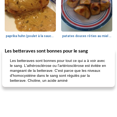
paprika huhn (poulet à la sauce paprika).
patates douces rôties au miel / kumara
Les betteraves sont bonnes pour le sang
Petit déjeuner et brunch
25
min
Viande et volaille
45
min
Les betteraves sont bonnes pour tout ce qui a à voir avec
le sang. L'athérosclérose ou l'artériosclérose est évitée en
mangeant de la betterave. C'est parce que les niveaux
d'homocystéine dans le sang sont régulés par la
betterave. Choline, un acide aminé
quinoa petit déjeuner méditerranéen
poitrines de poulet grillées de jenny