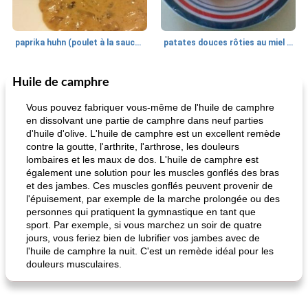
paprika huhn (poulet à la sauce paprika).
patates douces rôties au miel / kumara
Huile de camphre
Petit déjeuner et brunch
25
min
Viande et volaille
45
min
Vous pouvez fabriquer vous-même de l'huile de camphre
en dissolvant une partie de camphre dans neuf parties
d'huile d'olive. L'huile de camphre est un excellent remède
contre la goutte, l'arthrite, l'arthrose, les douleurs
lombaires et les maux de dos. L'huile de camphre est
également une solution pour les muscles gonflés des bras
et des jambes. Ces muscles gonflés peuvent provenir de
l'épuisement, par exemple de la marche prolongée ou des
personnes qui pratiquent la gymnastique en tant que
quinoa petit déjeuner méditerranéen
poitrines de poulet grillées de jenny
sport. Par exemple, si vous marchez un soir de quatre
jours, vous feriez bien de lubrifier vos jambes avec de
l'huile de camphre la nuit. C'est un remède idéal pour les
douleurs musculaires.