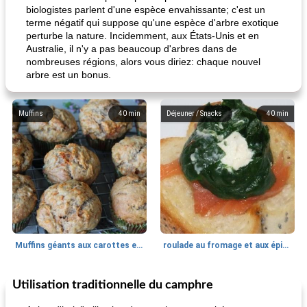
biologistes parlent d'une espèce envahissante; c'est un
terme négatif qui suppose qu'une espèce d'arbre exotique
perturbe la nature. Incidemment, aux États-Unis et en
Australie, il n'y a pas beaucoup d'arbres dans de
nombreuses régions, alors vous diriez: chaque nouvel
arbre est un bonus.
Muffins
40
min
Déjeuner / Snacks
40
min
Muffins géants aux carottes et à la banane de Nif
roulade au fromage et aux épinards
Utilisation traditionnelle du camphre
Marques de confiance: recettes et
30
min
Viande et volaille
55
min
astuces