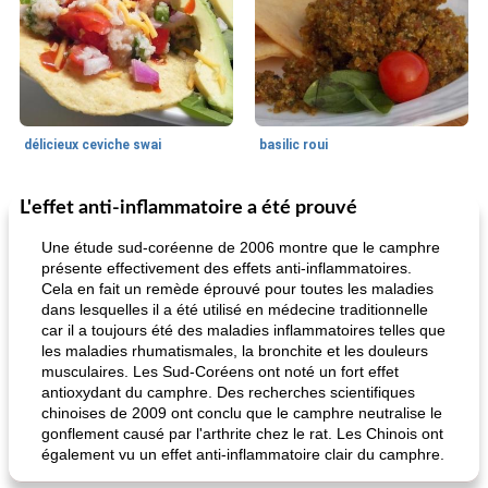
délicieux ceviche swai
basilic roui
L'effet anti-inflammatoire a été prouvé
Déjeuner / Snacks
65
min
30
min
Une étude sud-coréenne de 2006 montre que le camphre
présente effectivement des effets anti-inflammatoires.
Cela en fait un remède éprouvé pour toutes les maladies
dans lesquelles il a été utilisé en médecine traditionnelle
car il a toujours été des maladies inflammatoires telles que
les maladies rhumatismales, la bronchite et les douleurs
musculaires. Les Sud-Coréens ont noté un fort effet
antioxydant du camphre. Des recherches scientifiques
chinoises de 2009 ont conclu que le camphre neutralise le
pois chiches rôtis aux épices
amandes au cheddar rôti
gonflement causé par l'arthrite chez le rat. Les Chinois ont
également vu un effet anti-inflammatoire clair du camphre.