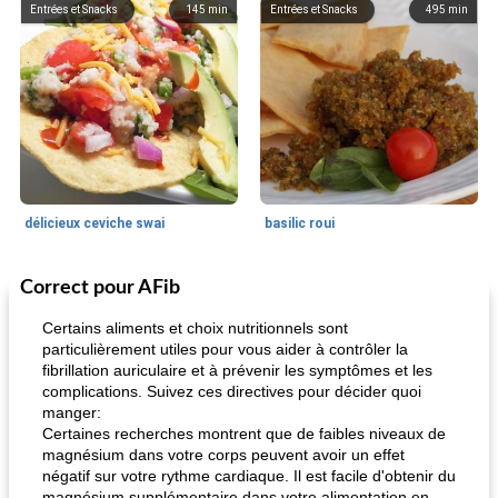
Entrées et Snacks
145
min
Entrées et Snacks
495
min
délicieux ceviche swai
basilic roui
Correct pour AFib
Déjeuner / Snacks
65
min
30
min
Certains aliments et choix nutritionnels sont
particulièrement utiles pour vous aider à contrôler la
fibrillation auriculaire et à prévenir les symptômes et les
complications. Suivez ces directives pour décider quoi
manger:
Certaines recherches montrent que de faibles niveaux de
magnésium dans votre corps peuvent avoir un effet
négatif sur votre rythme cardiaque. Il est facile d'obtenir du
magnésium supplémentaire dans votre alimentation en