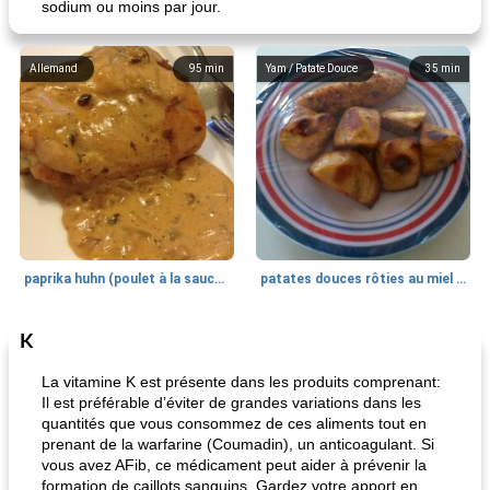
sodium ou moins par jour.
Allemand
95
min
Yam / Patate Douce
35
min
paprika huhn (poulet à la sauce paprika).
patates douces rôties au miel / kumara
K
Petit déjeuner et brunch
25
min
Viande et volaille
45
min
La vitamine K est présente dans les produits comprenant:
Il est préférable d’éviter de grandes variations dans les
quantités que vous consommez de ces aliments tout en
prenant de la warfarine (Coumadin), un anticoagulant. Si
vous avez AFib, ce médicament peut aider à prévenir la
formation de caillots sanguins. Gardez votre apport en