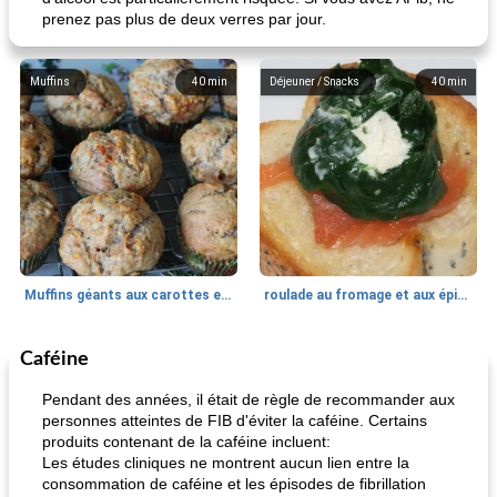
prenez pas plus de deux verres par jour.
Muffins
40
min
Déjeuner / Snacks
40
min
Muffins géants aux carottes et à la banane de Nif
roulade au fromage et aux épinards
Caféine
Marques de confiance: recettes et
30
min
Viande et volaille
55
min
astuces
Pendant des années, il était de règle de recommander aux
personnes atteintes de FIB d'éviter la caféine. Certains
produits contenant de la caféine incluent:
Les études cliniques ne montrent aucun lien entre la
consommation de caféine et les épisodes de fibrillation