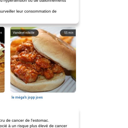
r d'hypertension ou de ballonnements
surveiller leur consommation de
in
Viande et volaille
55
min
le méga's jopp joes
cru de cancer de l'estomac.
socié à un risque plus élevé de cancer