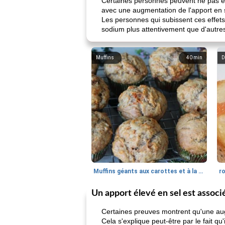
Certaines personnes peuvent ne pas êtr
avec une augmentation de l'apport en 
Les personnes qui subissent ces effet
sodium plus attentivement que d'autre
Muffins
40
min
D
Muffins géants aux carottes et à la banane de Nif
r
Un apport élevé en sel est associ
Certaines preuves montrent qu'une aug
Cela s'explique peut-être par le fait q