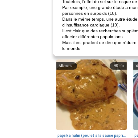
Toutefois, l’effet du sel sur le risque
Par exemple, une grande étude a montr
personnes en surpoids (18).
Dans le même temps, une autre étude 
d'insuffisance cardiaque (19).
Il est clair que des recherches suppl
affecter différentes populations.
Mais il est prudent de dire que rédui
le monde.
Allemand
95
min
Y
paprika huhn (poulet à la sauce paprika).