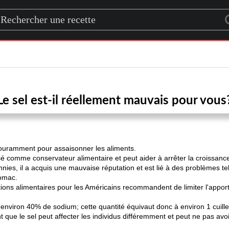
rch for a recipe
Le sel est-il réellement mauvais pour vous
 couramment pour assaisonner les aliments.
lisé comme conservateur alimentaire et peut aider à arrêter la croissanc
nies, il a acquis une mauvaise réputation et est lié à des problèmes te
tomac.
tions alimentaires pour les Américains recommandent de limiter l'appo
u'environ 40% de sodium; cette quantité équivaut donc à environ 1 cuil
que le sel peut affecter les individus différemment et peut ne pas avoi