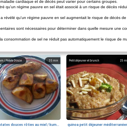
 de maladie cardiaque et de décès peut varier pour certains groupes.
é qu'un régime pauvre en sel était associé à un risque de décès rédu
a révélé qu'un régime pauvre en sel augmentait le risque de décès de
émentaires sont nécessaires pour déterminer dans quelle mesure une c
re la consommation de sel ne réduit pas automatiquement le risque de m
am / Patate Douce
35
min
Petit déjeuner et brunch
25
m
patates douces rôties au miel / kumara
quinoa petit déjeuner méditerranée