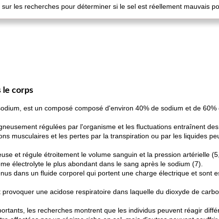
i sur les recherches pour déterminer si le sel est réellement mauvais po
 le corps
 sodium, est un composé composé d'environ 40% de sodium et de 60% d
neusement régulées par l'organisme et les fluctuations entraînent des e
ons musculaires et les pertes par la transpiration ou par les liquides 
use et régule étroitement le volume sanguin et la pression artérielle (5,
ème électrolyte le plus abondant dans le sang après le sodium (7).
us dans un fluide corporel qui portent une charge électrique et sont es
t provoquer une acidose respiratoire dans laquelle du dioxyde de carb
ortants, les recherches montrent que les individus peuvent réagir dif