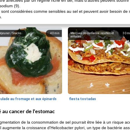
e affectées par un régime riche en sel, mais d'autres peuvent souffri
sodium (9).
s sont considérées comme sensibles au sel et peuvent avoir besoin de 
s.
éjeuner / Snacks
40
min
Marques de confiance: recettes et
30
m
astuces
oulade au fromage et aux épinards
fiesta tostadas
é au cancer de l'estomac
mentation de la consommation de sel pourrait être liée à un risque ac
u'il augmente la croissance d'Helicobacter pylori, un type de bactérie as