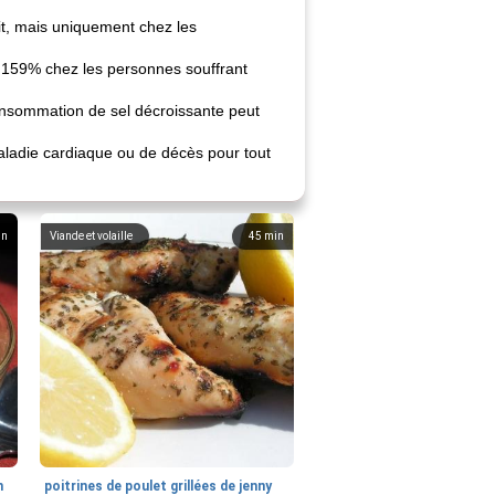
it, mais uniquement chez les
 159% chez les personnes souffrant
onsommation de sel décroissante peut
aladie cardiaque ou de décès pour tout
in
Viande et volaille
45
min
n
poitrines de poulet grillées de jenny