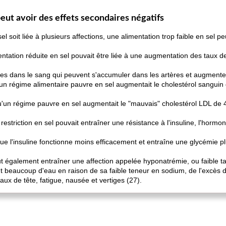
eut avoir des effets secondaires négatifs
soit liée à plusieurs affections, une alimentation trop faible en sel p
ntation réduite en sel pouvait être liée à une augmentation des taux de 
tes dans le sang qui peuvent s'accumuler dans les artères et augmente
 régime alimentaire pauvre en sel augmentait le cholestérol sanguin d
un régime pauvre en sel augmentait le "mauvais" cholestérol LDL de 4,
estriction en sel pouvait entraîner une résistance à l'insuline, l'horm
e que l'insuline fonctionne moins efficacement et entraîne une glycémie p
ut également entraîner une affection appelée hyponatrémie, ou faible 
nt beaucoup d'eau en raison de sa faible teneur en sodium, de l'excès d
x de tête, fatigue, nausée et vertiges (27).