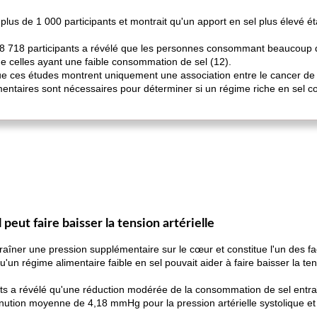
plus de 1 000 participants et montrait qu'un apport en sel plus élevé ét
8 718 participants a révélé que les personnes consommant beaucoup d
e celles ayant une faible consommation de sel (12).
que ces études montrent uniquement une association entre le cancer d
entaires sont nécessaires pour déterminer si un régime riche en sel c
eut faire baisser la tension artérielle
traîner une pression supplémentaire sur le cœur et constitue l'un des f
n régime alimentaire faible en sel pouvait aider à faire baisser la tensi
ts a révélé qu'une réduction modérée de la consommation de sel entra
minution moyenne de 4,18 mmHg pour la pression artérielle systolique 