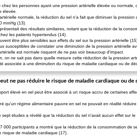
elle chez les personnes ayant une pression artérielle élevée ou normale, c
e élevée.
artérielle normale, la réduction du sel n'a fait que diminuer la pression
,00 mmHg (13).
ésentait des résultats similaires, notant que la réduction de la conso
r chez les patients hypertendus (14).
vent être plus sensibles aux effets du sel sur la pression artérielle (15
us susceptibles de constater une diminution de la pression artérielle 
 artérielle est normale risquent de ne pas voir beaucoup d'impact.
, on ne sait pas dans quelle mesure cette réduction de la pression arté
té associée à une diminution du risque de maladie cardiaque ou de dé
eut ne pas réduire le risque de maladie cardiaque ou de
pport élevé en sel peut être associé à un risque accru de certaines af
ré qu'un régime alimentaire pauvre en sel ne pouvait en réalité réduir
ept études a révélé que la réduction du sel n'avait aucun effet sur le
000 participants a montré que la réduction de la consommation de sel 
le risque de maladie cardiaque (17).