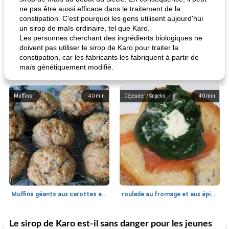
ne pas être aussi efficace dans le traitement de la
constipation. C'est pourquoi les gens utilisent aujourd'hui
un sirop de maïs ordinaire, tel que Karo.
Les personnes cherchant des ingrédients biologiques ne
doivent pas utiliser le sirop de Karo pour traiter la
constipation, car les fabricants les fabriquent à partir de
maïs génétiquement modifié.
Muffins
40
min
Déjeuner / Snacks
40
min
Muffins géants aux carottes et à la banane de Nif
roulade au fromage et aux épinards
Le sirop de Karo est-il sans danger pour les jeunes
Marques de confiance: recettes et
30
min
Viande et volaille
55
min
astuces