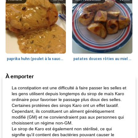
paprika huhn (poulet à la sauce paprika).
patates douces rôties au miel / kumara
À emporter
Petit déjeuner et brunch
25
min
Viande et volaille
45
min
La constipation est une difficulté à faire passer les selles et
les gens utilisent depuis longtemps du sirop de maïs Karo
ordinaire pour favoriser le passage plus doux des selles.
Certaines protéines des sirops Karo ont un effet laxatif.
Cependant, ils constituent un aliment génétiquement
modifié (GM) et ne conviendraient pas aux personnes qui
choisissent un régime non-GM.
Le sirop de Karo est également non stérilisé, ce qui
signifie qu'il contient des bactéries pouvant causer le
quinoa petit déjeuner méditerranéen
poitrines de poulet grillées de jenny