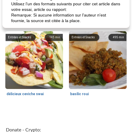
Utilisez l’un des formats suivants pour citer cet article dans
votre essai, article ou rapport:
Remarque: Si aucune information sur l'auteur n'est
fournie, la source est citée à la place.
Entrées et Snacks
145
min
Entrées et Snacks
495
min
délicieux ceviche swai
basilic roui
Déjeuner / Snacks
65
min
30
min
Donate - Crypto: