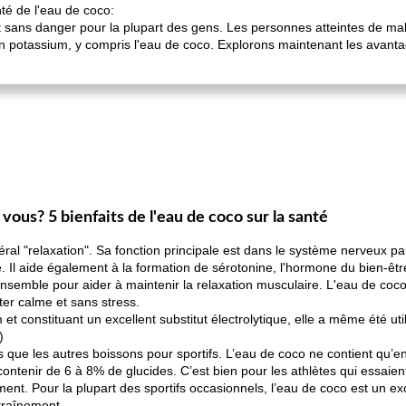
té de l'eau de coco:
 sans danger pour la plupart des gens. Les personnes atteintes de mala
n potassium, y compris l'eau de coco. Explorons maintenant les avanta
vous? 5 bienfaits de l'eau de coco sur la santé
l "relaxation". Sa fonction principale est dans le système nerveux pa
 Il aide également à la formation de sérotonine, l'hormone du bien-être
semble pour aider à maintenir la relaxation musculaire. L'eau de coco
er calme et sans stress.
et constituant un excellent substitut électrolytique, elle a même été uti
)
s que les autres boissons pour sportifs. L’eau de coco ne contient qu’e
contenir de 6 à 8% de glucides. C’est bien pour les athlètes qui essaie
nt. Pour la plupart des sportifs occasionnels, l’eau de coco est un exce
traînement.