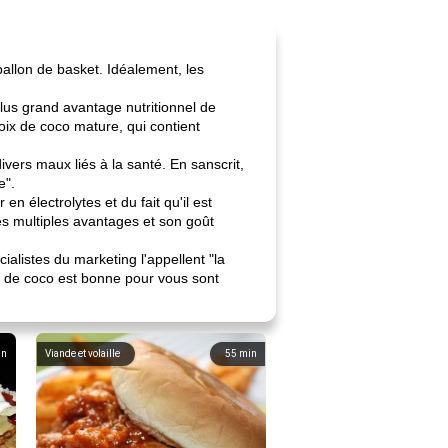
ballon de basket. Idéalement, les
plus grand avantage nutritionnel de
oix de coco mature, qui contient
vers maux liés à la santé. En sanscrit,
e".
en électrolytes et du fait qu'il est
 ses multiples avantages et son goût
listes du marketing l'appellent "la
eau de coco est bonne pour vous sont
in
Viande et volaille
55
min