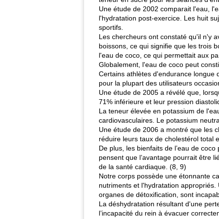
Une étude de 2002 comparait l'eau, l'e
l'hydratation post-exercice. Les huit s
sportifs.
Les chercheurs ont constaté qu'il n'y av
boissons, ce qui signifie que les troi
l'eau de coco, ce qui permettait aux par
Globalement, l'eau de coco peut constit
Certains athlètes d'endurance longue d
pour la plupart des utilisateurs occasio
Une étude de 2005 a révélé que, lorsqu
71% inférieure et leur pression diasto
La teneur élevée en potassium de l'eau
cardiovasculaires. Le potassium neutrali
Une étude de 2006 a montré que les cha
réduire leurs taux de cholestérol total 
De plus, les bienfaits de l’eau de coco
pensent que l’avantage pourrait être li
de la santé cardiaque. (8, 9)
Notre corps possède une étonnante capa
nutriments et l'hydratation appropriés.
organes de détoxification, sont incapa
La déshydratation résultant d'une perte
l’incapacité du rein à évacuer correcte