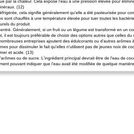
ue par la chaleur. Cela expose l'eau à une pression élevée pour élimine
inéraux. (12)
réfrigérée, cela signifie généralement qu'elle a été pasteurisée pour co
des sont chauffés à une température élevée pour tuer toutes les bactéri
rels du produit.
entré. Généralement, si un fruit ou un légume est transformé en un conc
 il est toujours préférable de choisir des options autres que celles du
e nombreuses entreprises ajoutent des édulcorants ou d'autres arômes
mes pour dissimuler le fait qu'elles n'utilisent pas de jeunes noix de c
mer et acide. (13)
arômes ou de sucre. L'ingrédient principal devrait être de l'eau de coc
élément pouvant indiquer que l'eau avait été modifiée de quelque manière