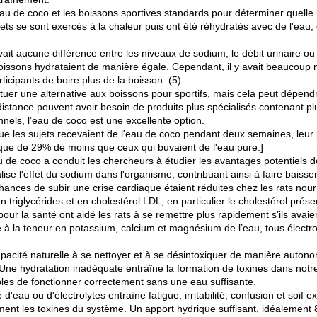
au de coco et les boissons sportives standards pour déterminer quelle b
ujets se sont exercés à la chaleur puis ont été réhydratés avec de l'eau
ait aucune différence entre les niveaux de sodium, le débit urinaire ou l'
s boissons hydrataient de manière égale. Cependant, il y avait beauco
ticipants de boire plus de la boisson. (5)
uer une alternative aux boissons pour sportifs, mais cela peut dépendre
istance peuvent avoir besoin de produits plus spécialisés contenant pl
nnels, l’eau de coco est une excellente option.
e les sujets recevaient de l'eau de coco pendant deux semaines, leur pr
lique de 29% de moins que ceux qui buvaient de l'eau pure.]
 de coco a conduit les chercheurs à étudier les avantages potentiels d
se l'effet du sodium dans l'organisme, contribuant ainsi à faire baisser l
nces de subir une crise cardiaque étaient réduites chez les rats nourr
en triglycérides et en cholestérol LDL, en particulier le cholestérol prés
 pour la santé ont aidé les rats à se remettre plus rapidement s’ils ava
é à la teneur en potassium, calcium et magnésium de l’eau, tous électro
cité naturelle à se nettoyer et à se désintoxiquer de manière autonom
 Une hydratation inadéquate entraîne la formation de toxines dans notre c
bles de fonctionner correctement sans une eau suffisante.
 d'eau ou d'électrolytes entraîne fatigue, irritabilité, confusion et soi
ment les toxines du système. Un apport hydrique suffisant, idéalement 8