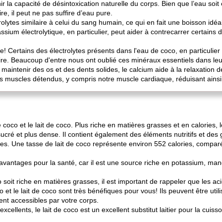
r la capacité de désintoxication naturelle du corps. Bien que l’eau soit e
e, il peut ne pas suffire d’eau pure.
rolytes similaire à celui du sang humain, ce qui en fait une boisson idéa
ssium électrolytique, en particulier, peut aider à contrecarrer certains 
 Certains des électrolytes présents dans l'eau de coco, en particulier
aire. Beaucoup d'entre nous ont oublié ces minéraux essentiels dans leu
de maintenir des os et des dents solides, le calcium aide à la relaxatio
s muscles détendus, y compris notre muscle cardiaque, réduisant ainsi l
co et le lait de coco. Plus riche en matières grasses et en calories, le 
sucré et plus dense. Il contient également des éléments nutritifs et des 
es. Une tasse de lait de coco représente environ 552 calories, compar
avantages pour la santé, car il est une source riche en potassium, ma
co soit riche en matières grasses, il est important de rappeler que les
o et le lait de coco sont très bénéfiques pour vous! Ils peuvent être uti
ment accessibles par votre corps.
cellents, le lait de coco est un excellent substitut laitier pour la cuisso