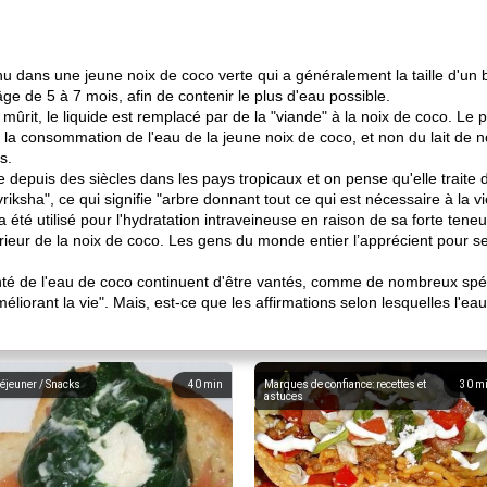
enu dans une jeune noix de coco verte qui a généralement la taille d'un 
âge de 5 à 7 mois, afin de contenir le plus d'eau possible.
mûrit, le liquide est remplacé par de la "viande" à la noix de coco. Le 
 la consommation de l'eau de la jeune noix de coco, et non du lait de n
s.
epuis des siècles dans les pays tropicaux et on pense qu'elle traite di
iksha", ce qui signifie "arbre donnant tout ce qui est nécessaire à la vi
 été utilisé pour l'hydratation intraveineuse en raison de sa forte teneur 
'intérieur de la noix de coco. Les gens du monde entier l’apprécient pour
é de l'eau de coco continuent d'être vantés, comme de nombreux spécia
méliorant la vie". Mais, est-ce que les affirmations selon lesquelles l'
éjeuner / Snacks
40
min
Marques de confiance: recettes et
30
m
astuces