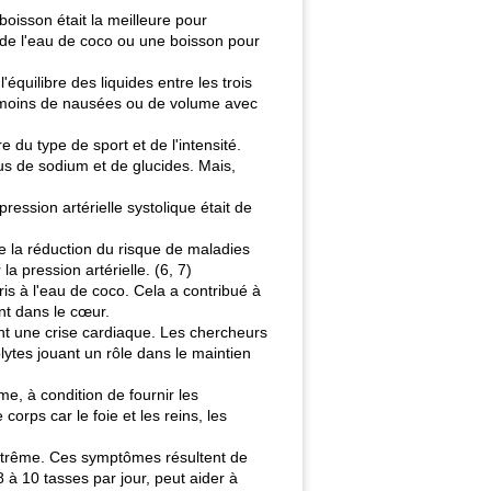
oisson était la meilleure pour
, de l'eau de coco ou une boisson pour
équilibre des liquides entre les trois
up moins de nausées ou de volume avec
 du type de sport et de l'intensité.
us de sodium et de glucides. Mais,
ession artérielle systolique était de
e la réduction du risque de maladies
a pression artérielle. (6, 7)
is à l'eau de coco. Cela a contribué à
ent dans le cœur.
ient une crise cardiaque. Les chercheurs
lytes jouant un rôle dans le maintien
e, à condition de fournir les
orps car le foie et les reins, les
f extrême. Ces symptômes résultent de
 à 10 tasses par jour, peut aider à