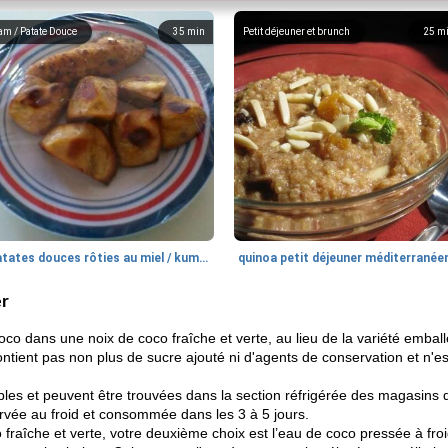
am / Patate Douce
35
min
Petit déjeuner et brunch
25
m
patates douces rôties au miel / kumara
quinoa petit déjeuner méditerranée
er
co dans une noix de coco fraîche et verte, au lieu de la variété emballée,
ontient pas non plus de sucre ajouté ni d'agents de conservation et n'est
les et peuvent être trouvées dans la section réfrigérée des magasins de
ervée au froid et consommée dans les 3 à 5 jours.
fraîche et verte, votre deuxième choix est l’eau de coco pressée à froi