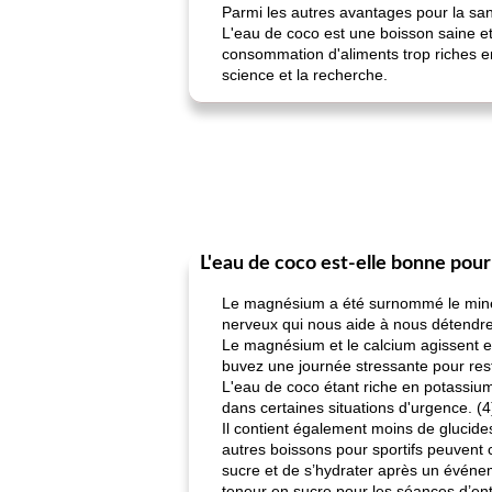
Parmi les autres avantages pour la san
L'eau de coco est une boisson saine et
consommation d'aliments trop riches e
science et la recherche.
L'eau de coco est-elle bonne pour 
Le magnésium a été surnommé le minéra
nerveux qui nous aide à nous détendre.
Le magnésium et le calcium agissent en
buvez une journée stressante pour rest
L'eau de coco étant riche en potassium 
dans certaines situations d'urgence. (4
Il contient également moins de glucide
autres boissons pour sportifs peuvent 
sucre et de s’hydrater après un événeme
teneur en sucre pour les séances d’en