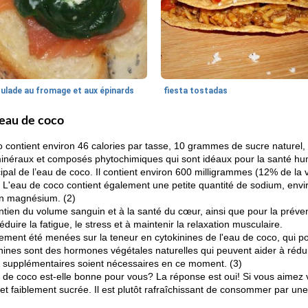
oulade au fromage et aux épinards
fiesta tostadas
'eau de coco
o contient environ 46 calories par tasse, 10 grammes de sucre naturel,
minéraux et composés phytochimiques qui sont idéaux pour la santé hu
cipal de l’eau de coco. Il contient environ 600 milligrammes (12% de la 
. L'eau de coco contient également une petite quantité de sodium, env
en magnésium. (2)
intien du volume sanguin et à la santé du cœur, ainsi que pour la préve
éduire la fatigue, le stress et à maintenir la relaxation musculaire.
ment été menées sur la teneur en cytokinines de l'eau de coco, qui pou
nines sont des hormones végétales naturelles qui peuvent aider à rédui
 supplémentaires soient nécessaires en ce moment. (3)
u de coco est-elle bonne pour vous? La réponse est oui! Si vous aimez v
et faiblement sucrée. Il est plutôt rafraîchissant de consommer par une