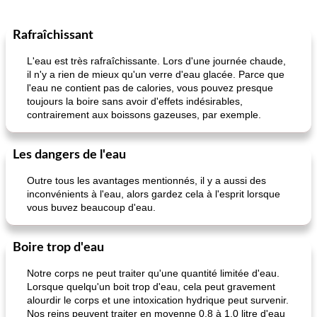
Rafraîchissant
Déjeuner / Snacks
65
min
30
min
L'eau est très rafraîchissante. Lors d'une journée chaude,
il n'y a rien de mieux qu'un verre d'eau glacée. Parce que
l'eau ne contient pas de calories, vous pouvez presque
toujours la boire sans avoir d'effets indésirables,
contrairement aux boissons gazeuses, par exemple.
Les dangers de l'eau
pois chiches rôtis aux épices
amandes au cheddar rôti
Outre tous les avantages mentionnés, il y a aussi des
inconvénients à l'eau, alors gardez cela à l'esprit lorsque
vous buvez beaucoup d'eau.
Boire trop d'eau
Notre corps ne peut traiter qu'une quantité limitée d'eau.
Lorsque quelqu'un boit trop d'eau, cela peut gravement
alourdir le corps et une intoxication hydrique peut survenir.
Nos reins peuvent traiter en moyenne 0,8 à 1,0 litre d'eau