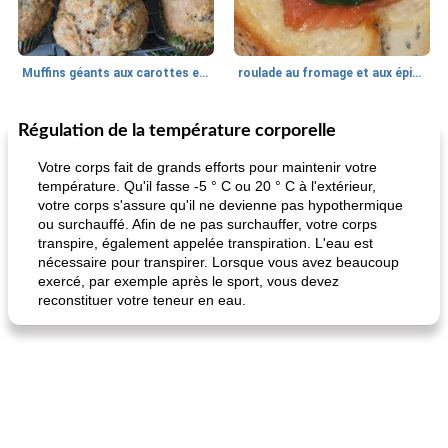
Muffins géants aux carottes et à la banane de Nif
roulade au fromage et aux épinards
Régulation de la température corporelle
Marques de confiance: recettes et
30
min
Viande et volaille
55
min
astuces
Votre corps fait de grands efforts pour maintenir votre
température. Qu'il fasse -5 ° C ou 20 ° C à l'extérieur,
votre corps s'assure qu'il ne devienne pas hypothermique
ou surchauffé. Afin de ne pas surchauffer, votre corps
transpire, également appelée transpiration. L'eau est
nécessaire pour transpirer. Lorsque vous avez beaucoup
exercé, par exemple après le sport, vous devez
reconstituer votre teneur en eau.
fiesta tostadas
le méga's jopp joes