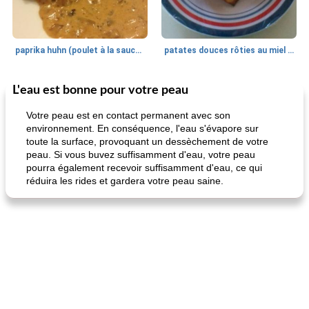
paprika huhn (poulet à la sauce paprika).
patates douces rôties au miel / kumara
L'eau est bonne pour votre peau
Petit déjeuner et brunch
25
min
Viande et volaille
45
min
Votre peau est en contact permanent avec son
environnement. En conséquence, l'eau s'évapore sur
toute la surface, provoquant un dessèchement de votre
peau. Si vous buvez suffisamment d'eau, votre peau
pourra également recevoir suffisamment d'eau, ce qui
réduira les rides et gardera votre peau saine.
quinoa petit déjeuner méditerranéen
poitrines de poulet grillées de jenny