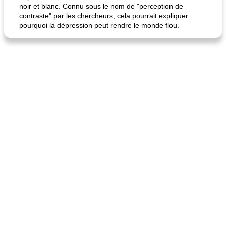
noir et blanc. Connu sous le nom de "perception de
contraste" par les chercheurs, cela pourrait expliquer
quinoa petit déjeuner méditerranéen
poitrines de poulet grillées de jenny
pourquoi la dépression peut rendre le monde flou.