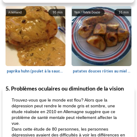
Allemand
95
min
Yam / Patate Douce
35
min
paprika huhn (poulet à la sauce paprika).
patates douces rôties au miel / kumara
5. Problèmes oculaires ou diminution de la vision
Petit déjeuner et brunch
25
min
Viande et volaille
45
min
Trouvez-vous que le monde est flou? Alors que la
dépression peut rendre le monde gris et sombre, une
étude réalisée en 2010 en Allemagne suggère que ce
problème de santé mentale peut réellement affecter la
vue.
Dans cette étude de 80 personnes, les personnes
dépressives avaient des difficultés à voir les différences en