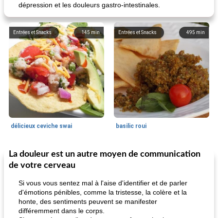
dépression et les douleurs gastro-intestinales.
Entrées et Snacks
145
min
Entrées et Snacks
495
min
délicieux ceviche swai
basilic roui
La douleur est un autre moyen de communication
Déjeuner / Snacks
65
min
30
min
de votre cerveau
Si vous vous sentez mal à l'aise d'identifier et de parler
d'émotions pénibles, comme la tristesse, la colère et la
honte, des sentiments peuvent se manifester
différemment dans le corps.