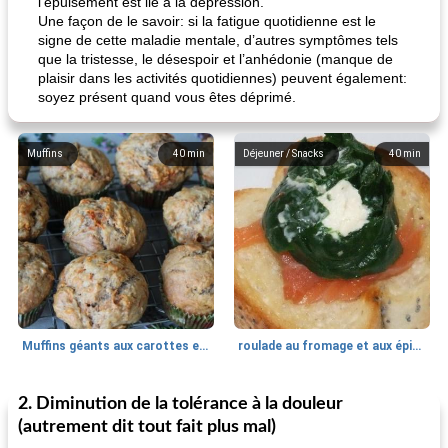
l'épuisement est lié à la dépression.
Une façon de le savoir: si la fatigue quotidienne est le
signe de cette maladie mentale, d’autres symptômes tels
que la tristesse, le désespoir et l’anhédonie (manque de
plaisir dans les activités quotidiennes) peuvent également:
soyez présent quand vous êtes déprimé.
Muffins
40
min
Déjeuner / Snacks
40
min
Muffins géants aux carottes et à la banane de Nif
roulade au fromage et aux épinards
2. Diminution de la tolérance à la douleur
Marques de confiance: recettes et
30
min
Viande et volaille
55
min
astuces
(autrement dit tout fait plus mal)