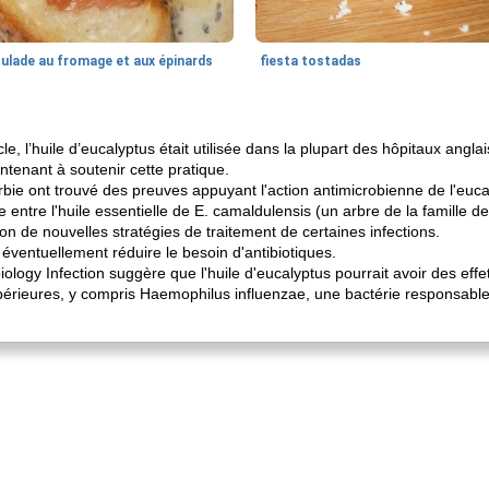
oulade au fromage et aux épinards
fiesta tostadas
cle, l’huile d’eucalyptus était utilisée dans la plupart des hôpitaux angla
nant à soutenir cette pratique.
bie ont trouvé des preuves appuyant l'action antimicrobienne de l'euca
ve entre l'huile essentielle de E. camaldulensis (un arbre de la famille d
ion de nouvelles stratégies de traitement de certaines infections.
 éventuellement réduire le besoin d'antibiotiques.
ology Infection suggère que l'huile d'eucalyptus pourrait avoir des effet
périeures, y compris Haemophilus influenzae, une bactérie responsable