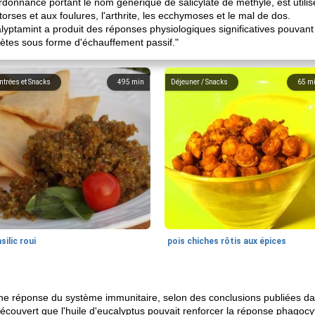
donnance portant le nom générique de salicylate de méthyle, est utilisé
torses et aux foulures, l'arthrite, les ecchymoses et le mal de dos.
calyptamint a produit des réponses physiologiques significatives pouvan
thlètes sous forme d'échauffement passif."
ntrées et Snacks
495
min
Déjeuner / Snacks
65
m
silic roui
pois chiches rôtis aux épices
r une réponse du système immunitaire, selon des conclusions publiées
écouvert que l'huile d'eucalyptus pouvait renforcer la réponse phagoc