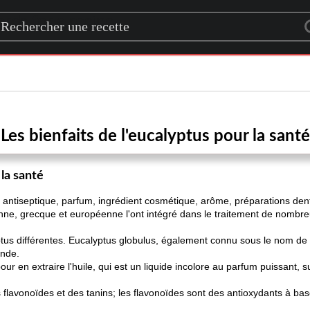
rch for a recipe
Les bienfaits de l'eucalyptus pour la santé
 la santé
 antiseptique, parfum, ingrédient cosmétique, arôme, préparations denta
nne, grecque et européenne l'ont intégré dans le traitement de nombreu
ptus différentes. Eucalyptus globulus, également connu sous le nom de
onde.
pour en extraire l'huile, qui est un liquide incolore au parfum puissant, s
 flavonoïdes et des tanins; les flavonoïdes sont des antioxydants à bas