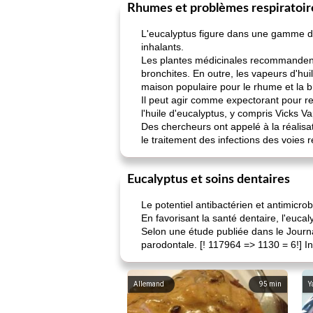
Rhumes et problèmes respiratoir
L'eucalyptus figure dans une gamme de
inhalants.
Les plantes médicinales recommandent d
bronchites. En outre, les vapeurs d'hu
maison populaire pour le rhume et la b
Il peut agir comme expectorant pour r
l'huile d'eucalyptus, y compris Vicks 
Des chercheurs ont appelé à la réalisat
le traitement des infections des voies r
Eucalyptus et soins dentaires
Le potentiel antibactérien et antimicro
En favorisant la santé dentaire, l'eucal
Selon une étude publiée dans le Journal
parodontale. [! 117964 => 1130 = 6!] In
Allemand
95
min
Y