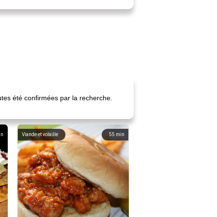
utes été confirmées par la recherche.
in
Viande et volaille
55
min