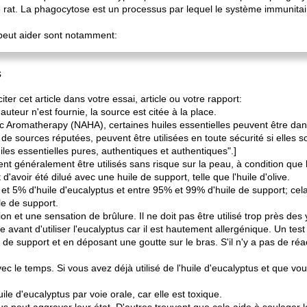
at. La phagocytose est un processus par lequel le système immunitair
 peut aider sont notamment:
s
iter cet article dans votre essai, article ou votre rapport:
uteur n'est fournie, la source est citée à la place.
stic Aromatherapy (NAHA), certaines huiles essentielles peuvent être da
e sources réputées, peuvent être utilisées en toute sécurité si elles 
uiles essentielles pures, authentiques et authentiques".]
 généralement être utilisés sans risque sur la peau, à condition que l'hu
'avoir été dilué avec une huile de support, telle que l'huile d'olive.
 et 5% d'huile d'eucalyptus et entre 95% et 99% d'huile de support; cel
le de support.
on et une sensation de brûlure. Il ne doit pas être utilisé trop près des
gie avant d'utiliser l'eucalyptus car il est hautement allergénique. Un test
le de support et en déposant une goutte sur le bras. S'il n'y a pas de ré
ec le temps. Si vous avez déjà utilisé de l'huile d'eucalyptus et que v
ile d'eucalyptus par voie orale, car elle est toxique.