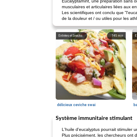
Eucalyptamint, une préparation sans or
musculaires et articulaires liées aux en
Les scientifiques ont conclu que "l'eu
de la douleur et / ou utiles pour les a
Entrées et Snacks
145
min
E
délicieux ceviche swai
ba
Système immunitaire stimulant
L'huile d'eucalyptus pourrait stimule
Plus précisément, les chercheurs ont d