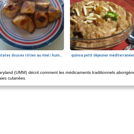
patates douces rôties au miel / kumara
quinoa petit déjeuner méditerranée
aryland (UMM) décrit comment les médicaments traditionnels aborigènes
laies cutanées.