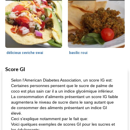
délicieux ceviche swai
basilic roui
Score GI
Déjeuner / Snacks
65
min
30
min
Selon l'American Diabetes Association, un score IG est:
Certaines personnes pensent que le sucre de palme de
coco est plus sain car il a un indice glycémique inférieur.
La consommation d'aliments présentant un score IG faible
augmentera le niveau de sucre dans le sang autant que
de consommer des aliments présentant un indice GI
élevé.
Ceci s'explique notamment par le fait que:
Voici quelques exemples de scores GI pour les sucres et
pois chiches rôtis aux épices
amandes au cheddar rôti
les édulcorants: