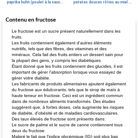
paprika huhn (poulet à la sauce paprika).
patates douces rôties au miel / kumara
Contenu en fructose
Petit déjeuner et brunch
25
min
Viande et volaille
45
min
Le fructose est un sucre présent naturellement dans les
fruits.
Les fruits contiennent également d'autres éléments
nutritifs, tels que des fibres, des vitamines et des
minéraux. Cela fait des fruits entiers un dessert sain pour
la plupart des gens, y compris les diabétiques.
Étant donné que les fruits contiennent des glucides, il est
important de gérer l'absorption lorsque vous essayez de
gérer votre diabète.
quinoa petit déjeuner méditerranéen
poitrines de poulet grillées de jenny
Les fabricants de produits alimentaires ajoutent également
du fructose aux édulcorants, tels que le sirop de maïs à
haute teneur en fructose. Ceci est un ingrédient commun
dans de nombreux aliments transformés. Des études
suggèrent que, à fortes doses, cela augmente les risques
de diabète, d'obésité et de maladies cardiovasculaires.
Des taux élevés de fructose sont présents dans:
Le sucre de palme et le sucre de canne contiennent tous
deux du fructose.
Malgré le fait que l'indice glycémique (IG) soit plus bas