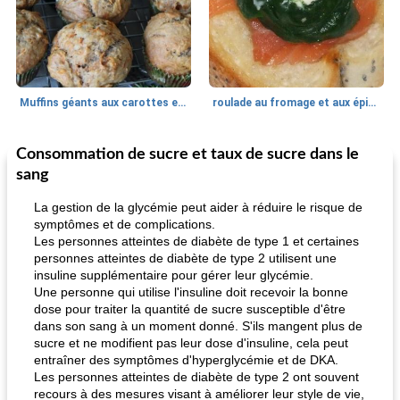
Muffins géants aux carottes et à la banane de Nif
roulade au fromage et aux épinards
Consommation de sucre et taux de sucre dans le
Marques de confiance: recettes et
30
min
Viande et volaille
55
min
astuces
sang
La gestion de la glycémie peut aider à réduire le risque de
symptômes et de complications.
Les personnes atteintes de diabète de type 1 et certaines
personnes atteintes de diabète de type 2 utilisent une
insuline supplémentaire pour gérer leur glycémie.
Une personne qui utilise l'insuline doit recevoir la bonne
dose pour traiter la quantité de sucre susceptible d'être
fiesta tostadas
dans son sang à un moment donné. S'ils mangent plus de
le méga's jopp joes
sucre et ne modifient pas leur dose d'insuline, cela peut
entraîner des symptômes d'hyperglycémie et de DKA.
Les personnes atteintes de diabète de type 2 ont souvent
recours à des mesures visant à améliorer leur style de vie,