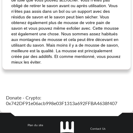
de tulle que vous pouvez accrocher. Vous n'êtes pas
obligé de retirer le savon avant ou après utilisation. Vous
n'êtes pas assis dans un bol ou un support avec des
résidus de savon et le savon peut bien sécher. Vous
pois chiches rôtis aux épices
amandes au cheddar rôti
obtenez également plus de mousse de votre pain de
savon et vous pouvez même exfolier avec. Cette mousse
est également une chose. Nous sommes assez habitués
aux montagnes de mousse et cela peut être décevant en
utilisant du savon. Mais moins il y a de mousse de savon,
meilleure est la qualité. La mousse est principalement
créée par des additifs. Et comme mentionné, vous pouvez
mieux les éviter.
Donate - Crypto:
0x742DF91e06acb998e03F1313a692FFBA4638f407
Plan du site
Contact Us