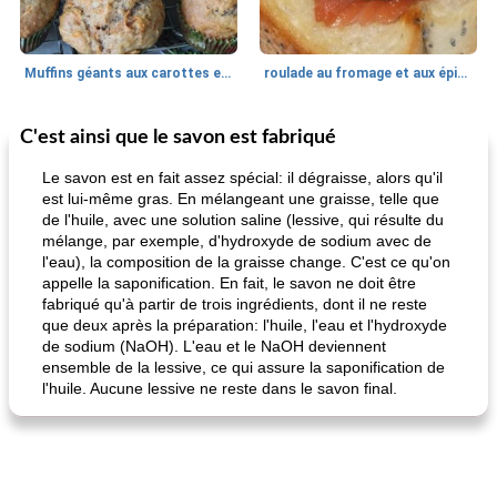
Muffins géants aux carottes et à la banane de Nif
roulade au fromage et aux épinards
C'est ainsi que le savon est fabriqué
Marques de confiance: recettes et
30
min
Viande et volaille
55
min
astuces
Le savon est en fait assez spécial: il dégraisse, alors qu'il
est lui-même gras. En mélangeant une graisse, telle que
de l'huile, avec une solution saline (lessive, qui résulte du
mélange, par exemple, d'hydroxyde de sodium avec de
l'eau), la composition de la graisse change. C'est ce qu'on
appelle la saponification. En fait, le savon ne doit être
fabriqué qu'à partir de trois ingrédients, dont il ne reste
que deux après la préparation: l'huile, l'eau et l'hydroxyde
de sodium (NaOH). L'eau et le NaOH deviennent
fiesta tostadas
le méga's jopp joes
ensemble de la lessive, ce qui assure la saponification de
l'huile. Aucune lessive ne reste dans le savon final.