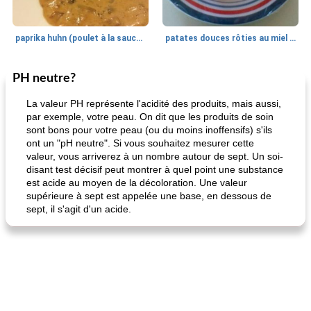
paprika huhn (poulet à la sauce paprika).
patates douces rôties au miel / kumara
PH neutre?
Petit déjeuner et brunch
25
min
Viande et volaille
45
min
La valeur PH représente l'acidité des produits, mais aussi,
par exemple, votre peau. On dit que les produits de soin
sont bons pour votre peau (ou du moins inoffensifs) s'ils
ont un "pH neutre". Si vous souhaitez mesurer cette
valeur, vous arriverez à un nombre autour de sept. Un soi-
disant test décisif peut montrer à quel point une substance
est acide au moyen de la décoloration. Une valeur
supérieure à sept est appelée une base, en dessous de
sept, il s'agit d'un acide.
quinoa petit déjeuner méditerranéen
poitrines de poulet grillées de jenny