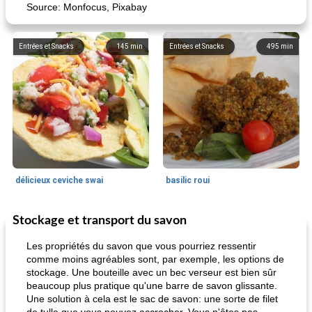
Source: Monfocus, Pixabay
Entrées et Snacks
145
min
Entrées et Snacks
495
min
délicieux ceviche swai
basilic roui
Stockage et transport du savon
Déjeuner / Snacks
65
min
30
min
Les propriétés du savon que vous pourriez ressentir
comme moins agréables sont, par exemple, les options de
stockage. Une bouteille avec un bec verseur est bien sûr
beaucoup plus pratique qu'une barre de savon glissante.
Une solution à cela est le sac de savon: une sorte de filet