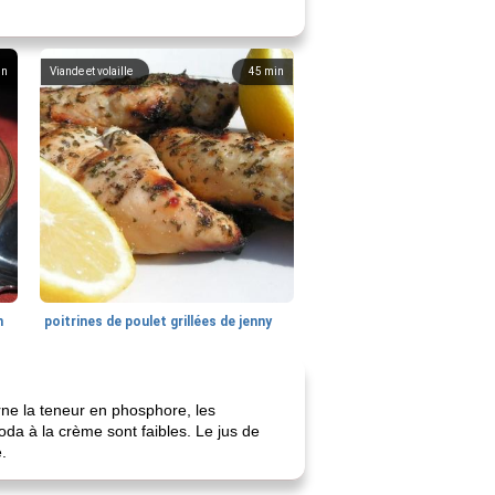
in
Viande et volaille
45
min
n
poitrines de poulet grillées de jenny
rne la teneur en phosphore, les
oda à la crème sont faibles. Le jus de
.