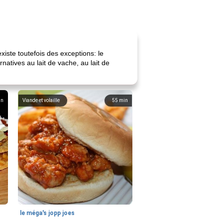
xiste toutefois des exceptions: le
natives au lait de vache, au lait de
in
Viande et volaille
55
min
le méga's jopp joes