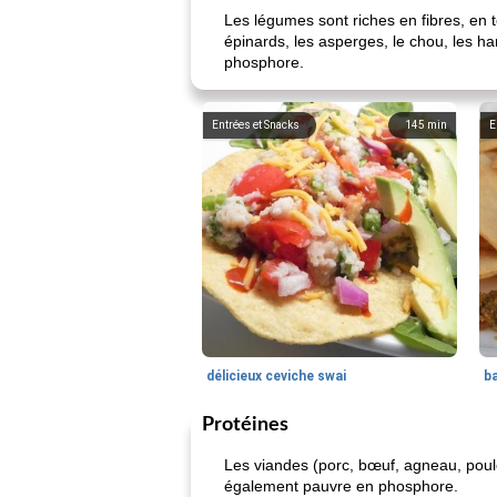
Les légumes sont riches en fibres, en 
épinards, les asperges, le chou, les har
phosphore.
Entrées et Snacks
145
min
E
délicieux ceviche swai
ba
Protéines
Les viandes (porc, bœuf, agneau, poulet
également pauvre en phosphore.