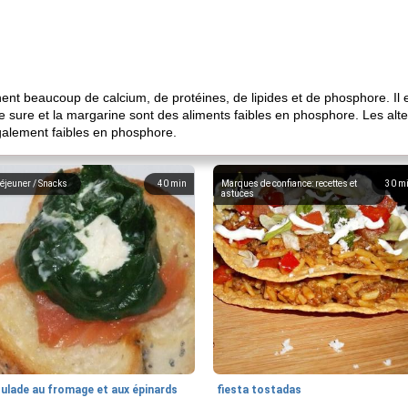
nnent beaucoup de calcium, de protéines, de lipides et de phosphore. Il e
 sure et la margarine sont des aliments faibles en phosphore. Les alter
 également faibles en phosphore.
éjeuner / Snacks
40
min
Marques de confiance: recettes et
30
m
astuces
oulade au fromage et aux épinards
fiesta tostadas