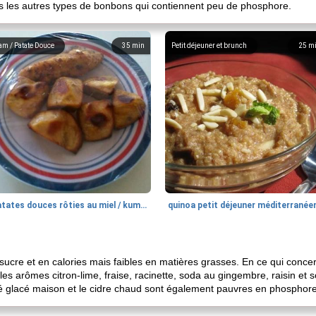
tous les autres types de bonbons qui contiennent peu de phosphore.
am / Patate Douce
35
min
Petit déjeuner et brunch
25
m
patates douces rôties au miel / kumara
quinoa petit déjeuner méditerranée
ucre et en calories mais faibles en matières grasses. En ce qui conce
les arômes citron-lime, fraise, racinette, soda au gingembre, raisin et s
é glacé maison et le cidre chaud sont également pauvres en phosphore