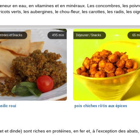
teneur en eau, en vitamines et en minéraux. Les concombres, les poivron
icots verts, les aubergines, le chou-fleur, les carottes, les radis, les 
ntrées et Snacks
495
min
Déjeuner / Snacks
65
m
silic roui
pois chiches rôtis aux épices
 et dinde) sont riches en protéines, en fer et, à l'exception des abats