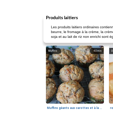
Produits laitiers
Les produits laitiers ordinaires contie
beurre, le fromage à la crème, la crème
soja et au lait de riz non enrichi sont
Muffins
40
min
D
Muffins géants aux carottes et à la banane de Nif
r