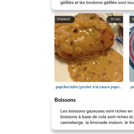
gélifiés et les bonbons gélifiés sont 
Allemand
95
min
Y
paprika huhn (poulet à la sauce paprika).
Boissons
Les boissons gazeuses sont riches en s
boissons à base de cola sont riches et 
canneberge, la limonade maison, le th