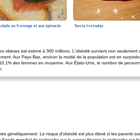
oulade au fromage et aux épinards
fiesta tostadas
 obèses est estimé à 300 millions. L'obésité survient non seulement da
nt. Aux Pays-Bas, environ la moitié de la population est en surpoids e
,1% des femmes en moyenne. Aux États-Unis, le nombre de personnes
n.
née génétiquement. Le risque d'obésité est plus élevé si les parents so
Fonds mondial de recherche sur le cancer finance la recherche sur les