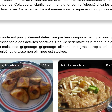
 jeunes. Cela devrait clarifier comment lutter contre l'obésité chez les 
rd dans la vie. Cette recherche est menée sous la supervision du profe
bésité est principalement déterminé par leur comportement, par exemple 
articipation à des activités sportives. Une vie sédentaire et le manque
t malsaines: grignotage, grignotage, aliments trop gras et trop sucrés, 
erturbé. La graisse non éliminée est stockée.
am / Patate Douce
35
min
Petit déjeuner et brunch
25
m