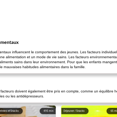
nementaux
mentaux influencent le comportement des jeunes. Les facteurs individu
 une alimentation et un mode de vie sains. Les facteurs environnemen
 d'aliments sains dans leur environnement. Pour que les enfants mangent 
it de mauvaises habitudes alimentaires dans la famille.
 facteurs doivent également être pris en compte, comme un équilibre hor
es ou les antidépresseurs.
ntrées et Snacks
495
min
Déjeuner / Snacks
65
m