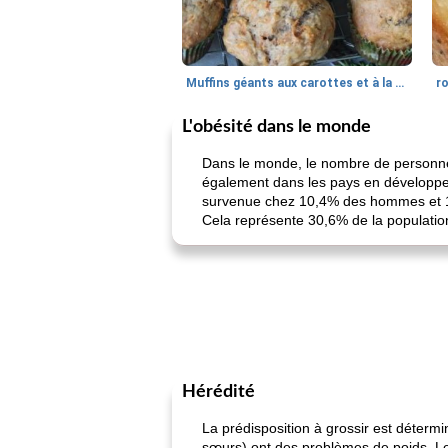
Muffins géants aux carottes et à la banane de Nif
r
L'obésité dans le monde
Dans le monde, le nombre de personnes
également dans les pays en développeme
survenue chez 10,4% des hommes et 10
Cela représente 30,6% de la populatio
Hérédité
La prédisposition à grossir est détermi
sœurs) ont des problèmes de poids. Le 