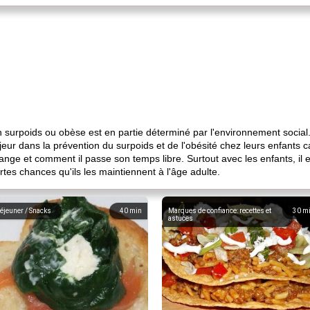
n surpoids ou obèse est en partie déterminé par l'environnement social
eur dans la prévention du surpoids et de l'obésité chez leurs enfants c
nge et comment il passe son temps libre. Surtout avec les enfants, il 
ortes chances qu'ils les maintiennent à l'âge adulte.
éjeuner / Snacks
40
min
Marques de confiance: recettes et
30
m
astuces