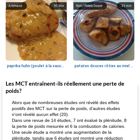
Allemand
95
min
Yam / Patate Douce
35
min
paprika huhn (poulet à la sauce paprika).
patates douces rôties au miel / kumara
Les MCT entraînent-ils réellement une perte de
Petit déjeuner et brunch
25
min
Viande et volaille
45
min
poids?
Alors que de nombreuses études ont révélé des effets
positifs des MCT sur la perte de poids, d'autres études
n'ont révélé aucun effet (20).
Dans une revue de 14 études, 7 ont évalué la plénitude, 8
la perte de poids mesurée et 6 la combustion de calories.
Une seule étude a montré une augmentation de la
plénitude, tandis que 6 études ont montré une réduction