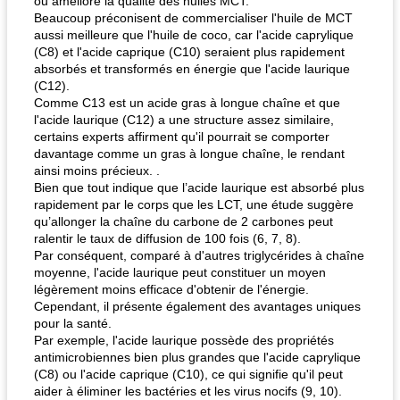
ou améliore la qualité des huiles MCT.
Beaucoup préconisent de commercialiser l'huile de MCT
aussi meilleure que l'huile de coco, car l'acide caprylique
(C8) et l'acide caprique (C10) seraient plus rapidement
absorbés et transformés en énergie que l'acide laurique
(C12).
Comme C13 est un acide gras à longue chaîne et que
l'acide laurique (C12) a une structure assez similaire,
certains experts affirment qu'il pourrait se comporter
davantage comme un gras à longue chaîne, le rendant
ainsi moins précieux. .
Bien que tout indique que l’acide laurique est absorbé plus
rapidement par le corps que les LCT, une étude suggère
qu’allonger la chaîne du carbone de 2 carbones peut
ralentir le taux de diffusion de 100 fois (6, 7, 8).
Par conséquent, comparé à d'autres triglycérides à chaîne
moyenne, l'acide laurique peut constituer un moyen
légèrement moins efficace d'obtenir de l'énergie.
Cependant, il présente également des avantages uniques
pour la santé.
Par exemple, l'acide laurique possède des propriétés
antimicrobiennes bien plus grandes que l'acide caprylique
(C8) ou l'acide caprique (C10), ce qui signifie qu'il peut
aider à éliminer les bactéries et les virus nocifs (9, 10).