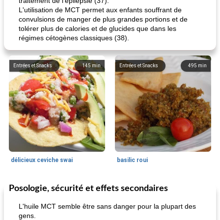
traitement de l'épilepsie (37).
L'utilisation de MCT permet aux enfants souffrant de
convulsions de manger de plus grandes portions et de
tolérer plus de calories et de glucides que dans les
régimes cétogènes classiques (38).
Entrées et Snacks
145
min
Entrées et Snacks
495
min
délicieux ceviche swai
basilic roui
Posologie, sécurité et effets secondaires
Déjeuner / Snacks
65
min
30
min
L'huile MCT semble être sans danger pour la plupart des
gens.