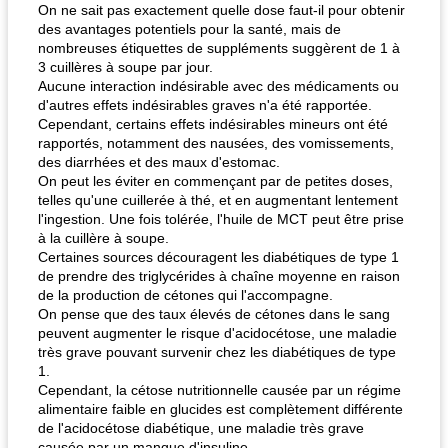
On ne sait pas exactement quelle dose faut-il pour obtenir
des avantages potentiels pour la santé, mais de
nombreuses étiquettes de suppléments suggèrent de 1 à
3 cuillères à soupe par jour.
Aucune interaction indésirable avec des médicaments ou
d'autres effets indésirables graves n'a été rapportée.
Cependant, certains effets indésirables mineurs ont été
pois chiches rôtis aux épices
amandes au cheddar rôti
rapportés, notamment des nausées, des vomissements,
des diarrhées et des maux d'estomac.
On peut les éviter en commençant par de petites doses,
telles qu'une cuillerée à thé, et en augmentant lentement
l'ingestion. Une fois tolérée, l'huile de MCT peut être prise
à la cuillère à soupe.
Certaines sources découragent les diabétiques de type 1
de prendre des triglycérides à chaîne moyenne en raison
de la production de cétones qui l'accompagne.
On pense que des taux élevés de cétones dans le sang
peuvent augmenter le risque d'acidocétose, une maladie
très grave pouvant survenir chez les diabétiques de type
1.
Cependant, la cétose nutritionnelle causée par un régime
alimentaire faible en glucides est complètement différente
de l'acidocétose diabétique, une maladie très grave
causée par un manque d'insuline.