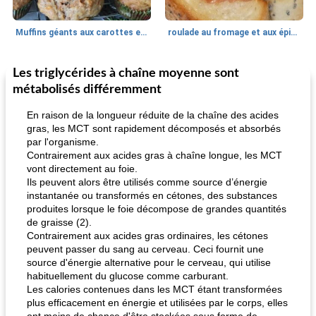
Muffins géants aux carottes et à la banane de Nif
roulade au fromage et aux épinards
Les triglycérides à chaîne moyenne sont
Marques de confiance: recettes et
30
min
Viande et volaille
55
min
astuces
métabolisés différemment
En raison de la longueur réduite de la chaîne des acides
gras, les MCT sont rapidement décomposés et absorbés
par l'organisme.
Contrairement aux acides gras à chaîne longue, les MCT
vont directement au foie.
Ils peuvent alors être utilisés comme source d’énergie
instantanée ou transformés en cétones, des substances
fiesta tostadas
produites lorsque le foie décompose de grandes quantités
le méga's jopp joes
de graisse (2).
Contrairement aux acides gras ordinaires, les cétones
peuvent passer du sang au cerveau. Ceci fournit une
source d'énergie alternative pour le cerveau, qui utilise
habituellement du glucose comme carburant.
Les calories contenues dans les MCT étant transformées
plus efficacement en énergie et utilisées par le corps, elles