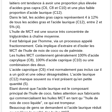
laitiers ont tendance à avoir une proportion plus élevée
d'acides gras capra (C6, C8 et C10) et une plus faible
proportion d'acide laurique (C12).
Dans le lait, les acides gras capra représentent 4 à 12%
de tous les acides gras et l'acide laurique (C12), entre 2 et
5% (4).
L'huile de MCT est une source très concentrée de
triglycérides à chaîne moyenne.
Il est fabriqué par l'homme, via un processus appelé
fractionnement. Cela implique d'extraire et d'isoler les
MCT de l'huile de noix de coco ou de palmiste.
Les huiles MCT contiennent généralement 100% d'acide
caprylique (C8), 100% d'acide caprique (C10) ou une
combinaison des deux.
L'acide caproïque (C6) n'est normalement pas inclus car il
a un goût et une odeur désagréables. L'acide laurique
(C12) manque souvent ou n'est présent qu'en petite
quantité (5).
Etant donné que l'acide laurique est le composant
principal de l'huile de coco, faites attention aux fabricants
qui commercialisent les huiles MCT en tant qu '"huile de
noix de coco liquide", ce qui est trompeur.
Beaucoup de gens se demandent si l’acide laurique réduit