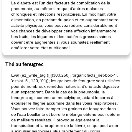
Le diabète est l’un des facteurs de complication de la
pneumonie, au même titre que d’autres maladies
chroniques et infections respiratoires. En modifiant votre
alimentation, en perdant du poids et en augmentant votre
activité physique, vous pouvez réduire considérablement
vos chances de développer cette affection inflammatoire.
Les fruits, les légumes et les matières grasses saines
doivent être augmentés si vous souhaitez réellement
améliorer votre état nutritionnel.
pois chiches rôtis aux épices
amandes au cheddar rôti
Thé au fenugrec
Eval (ez_write_tag ([![!300,250], 'organicfacts_net-box-4',
'ezslot_5', 120, '0'])); les graines de fenugrec sont utilisées
pour de nombreux remèdes naturels, d'une aide digestive
à un expectorant. Dans le cas de la pneumonie, le
fenugrec agit comme un mucolytique, aidant le corps à
expulser le flegme accumulé dans les voies respiratoires.
Vous pouvez faire tremper les graines de fenugrec dans
de l'eau bouillante et boire le mélange obtenu pour obtenir
de meilleurs résultats. Il provoque également la
transpiration et la «rupture» de la fièvre, ce qui peut aider
à expulser les toxines plus rapidement du corps.