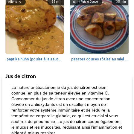
Allemand
95
min
Yam / Patate Douce
35
min
paprika huhn (poulet à la sauce paprika).
patates douces rôties au miel / kumara
Jus de citron
Petit déjeuner et brunch
25
min
Viande et volaille
45
min
La nature antibactérienne du jus de citron est bien
connue, en plus de sa teneur élevée en vitamine C.
Consommer du jus de citron avec une concentration
élevée en antioxydants est un excellent moyen de
renforcer votre système immunitaire et de réduire la
température corporelle globale, ce qui est crucial si vous
souffrez de pneumonie. Le jus de citron coupe également
le mucus et les mucosités, réduisant ainsi l'inflammation et
aidant à mieux respirer.
quinoa petit déjeuner méditerranéen
poitrines de poulet grillées de jenny