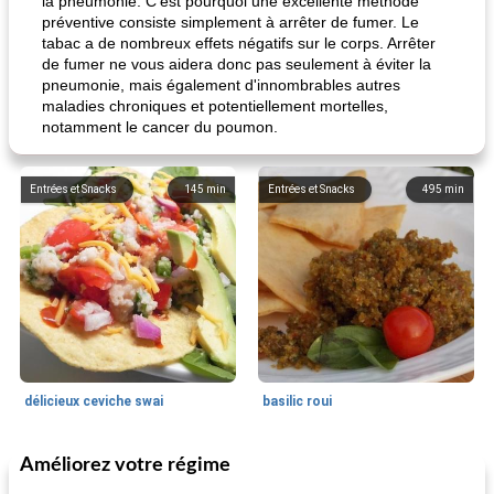
la pneumonie. C’est pourquoi une excellente méthode
préventive consiste simplement à arrêter de fumer. Le
tabac a de nombreux effets négatifs sur le corps. Arrêter
de fumer ne vous aidera donc pas seulement à éviter la
pneumonie, mais également d'innombrables autres
maladies chroniques et potentiellement mortelles,
notamment le cancer du poumon.
Entrées et Snacks
145
min
Entrées et Snacks
495
min
délicieux ceviche swai
basilic roui
Améliorez votre régime
Déjeuner / Snacks
65
min
30
min