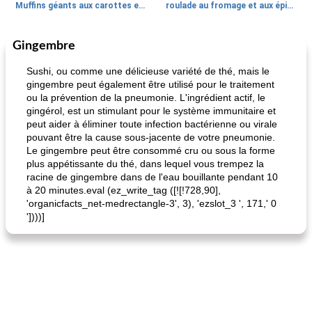
Muffins géants aux carottes et à la banane de Nif
roulade au fromage et aux épinards
Gingembre
Marques de confiance: recettes et
30
min
Viande et volaille
55
min
astuces
Sushi, ou comme une délicieuse variété de thé, mais le
gingembre peut également être utilisé pour le traitement
ou la prévention de la pneumonie. L'ingrédient actif, le
gingérol, est un stimulant pour le système immunitaire et
peut aider à éliminer toute infection bactérienne ou virale
pouvant être la cause sous-jacente de votre pneumonie.
Le gingembre peut être consommé cru ou sous la forme
plus appétissante du thé, dans lequel vous trempez la
racine de gingembre dans de l'eau bouillante pendant 10
fiesta tostadas
le méga's jopp joes
à 20 minutes.eval (ez_write_tag ([![!728,90],
'organicfacts_net-medrectangle-3', 3), 'ezslot_3 ', 171,' 0
'])))]