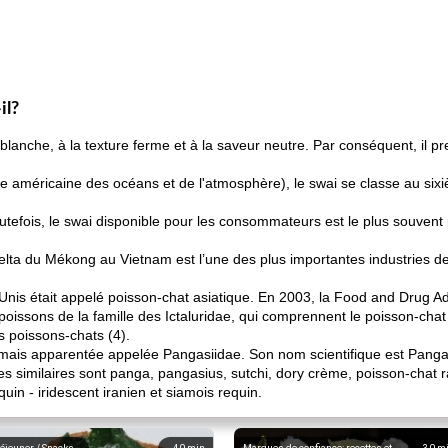
il?
blanche, à la texture ferme et à la saveur neutre. Par conséquent, il p
e américaine des océans et de l'atmosphère), le swai se classe au six
outefois, le swai disponible pour les consommateurs est le plus souvent
 delta du Mékong au Vietnam est l’une des plus importantes industries 
Unis était appelé poisson-chat asiatique. En 2003, la Food and Drug A
 poissons de la famille des Ictaluridae, qui comprennent le poisson-cha
 poissons-chats (4).
te mais apparentée appelée Pangasiidae. Son nom scientifique est Pan
 similaires sont panga, pangasius, sutchi, dory crème, poisson-chat ra
uin - iridescent iranien et siamois requin.