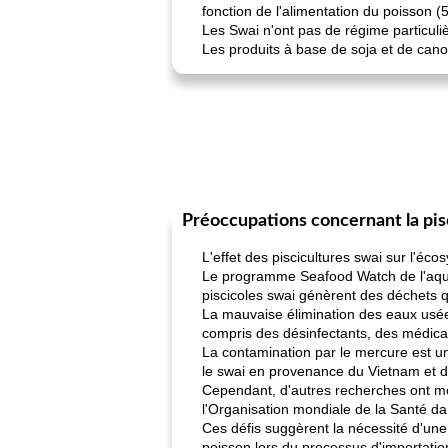
fonction de l'alimentation du poisson (5
Les Swai n'ont pas de régime particuli
Les produits à base de soja et de cano
Préoccupations concernant la pis
L'effet des piscicultures swai sur l'é
Le programme Seafood Watch de l'aquar
piscicoles swai génèrent des déchets qu
La mauvaise élimination des eaux usées
compris des désinfectants, des médicam
La contamination par le mercure est u
le swai en provenance du Vietnam et d'
Cependant, d'autres recherches ont mo
l'Organisation mondiale de la Santé da
Ces défis suggèrent la nécessité d'une 
poisson lors du processus d'importatio