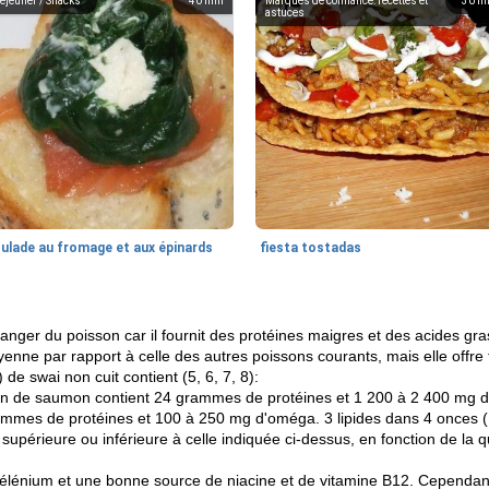
éjeuner / Snacks
40
min
Marques de confiance: recettes et
30
m
astuces
oulade au fromage et aux épinards
fiesta tostadas
ger du poisson car il fournit des protéines maigres et des acides gr
enne par rapport à celle des autres poissons courants, mais elle offre 
e swai non cuit contient (5, 6, 7, 8):
on de saumon contient 24 grammes de protéines et 1 200 à 2 400 mg d
ammes de protéines et 100 à 250 mg d'oméga. 3 lipides dans 4 onces (
supérieure ou inférieure à celle indiquée ci-dessus, en fonction de la 
sélénium et une bonne source de niacine et de vitamine B12. Cependant