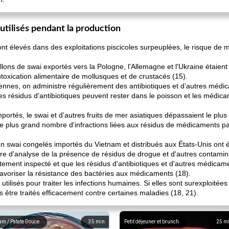
utilisés pendant la production
ont élevés dans des exploitations piscicoles surpeuplées, le risque de 
ons de swai exportés vers la Pologne, l'Allemagne et l'Ukraine étaient 
oxication alimentaire de mollusques et de crustacés (15).
riennes, on administre régulièrement des antibiotiques et d’autres médi
es résidus d'antibiotiques peuvent rester dans le poisson et les médic
portés, le swai et d'autres fruits de mer asiatiques dépassaient le plus
e plus grand nombre d'infractions liées aux résidus de médicaments pa
sson swai congelés importés du Vietnam et distribués aux États-Unis ont 
e d'analyse de la présence de résidus de drogue et d'autres contamina
tement inspecté et que les résidus d'antibiotiques et d'autres médicam
t favoriser la résistance des bactéries aux médicaments (18).
tilisés pour traiter les infections humaines. Si elles sont surexploitées
s être traités efficacement contre certaines maladies (18, 21).
am / Patate Douce
35
min
Petit déjeuner et brunch
25
m