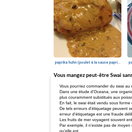
paprika huhn (poulet à la sauce paprika).
Vous mangez peut-être Swai sans 
Vous pourriez commander du swai au r
Dans une étude d'Oceana, une organisat
plus couramment substitués aux poisso
En fait, le swai était vendu sous forme
De tels erreurs d'étiquetage peuvent se
erreur d'étiquetage est une fraude délib
Les fruits de mer voyagent souvent entre
Par exemple, il n’existe pas de moyen 
qu’elle est.