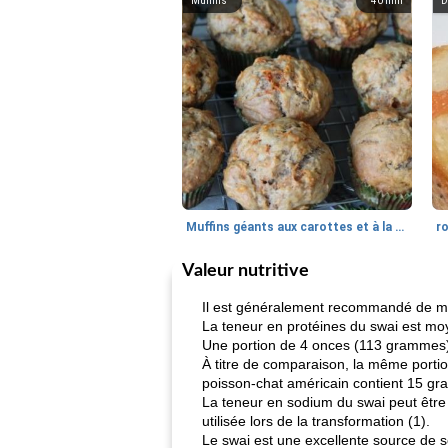
Muffins
40
min
D
Muffins géants aux carottes et à la banane de Nif
r
Valeur nutritive
Il est généralement recommandé de man
La teneur en protéines du swai est moy
Une portion de 4 onces (113 grammes) d
À titre de comparaison, la même porti
poisson-chat américain contient 15 gr
La teneur en sodium du swai peut être 
utilisée lors de la transformation (1).
Le swai est une excellente source de 