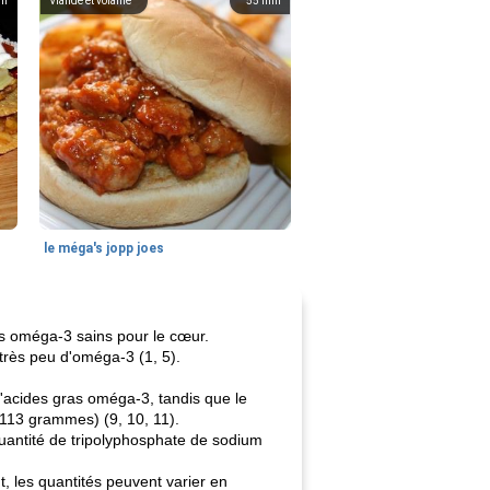
in
Viande et volaille
55
min
le méga's jopp joes
as oméga-3 sains pour le cœur.
très peu d'oméga-3 (1, 5).
'acides gras oméga-3, tandis que le
113 grammes) (9, 10, 11).
quantité de tripolyphosphate de sodium
, les quantités peuvent varier en