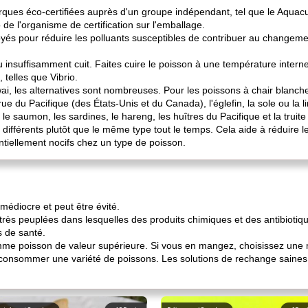
rques éco-certifiées auprès d'un groupe indépendant, tel que le Aquac
de l'organisme de certification sur l'emballage.
ployés pour réduire les polluants susceptibles de contribuer au changeme
insuffisamment cuit. Faites cuire le poisson à une température interne
telles que Vibrio.
wai, les alternatives sont nombreuses. Pour les poissons à chair blanch
e du Pacifique (des États-Unis et du Canada), l'églefin, la sole ou la 
e saumon, les sardines, le hareng, les huîtres du Pacifique et la truite
différents plutôt que le même type tout le temps. Cela aide à réduire l
tiellement nocifs chez un type de poisson.
 médiocre et peut être évité.
s très peuplées dans lesquelles des produits chimiques et des antibiotiq
s de santé.
omme poisson de valeur supérieure. Si vous en mangez, choisissez une m
 consommer une variété de poissons. Les solutions de rechange saines au 