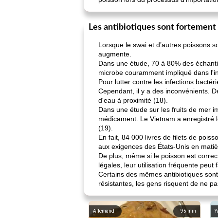
Les antibiotiques sont fortement 
Lorsque le swai et d’autres poissons s
augmente.
Dans une étude, 70 à 80% des échantill
microbe couramment impliqué dans l'int
Pour lutter contre les infections bacté
Cependant, il y a des inconvénients. D
d'eau à proximité (18).
Dans une étude sur les fruits de mer im
médicament. Le Vietnam a enregistré l
(19).
En fait, 84 000 livres de filets de poi
aux exigences des États-Unis en matièr
De plus, même si le poisson est correc
légales, leur utilisation fréquente peu
Certains des mêmes antibiotiques sont u
résistantes, les gens risquent de ne pa
Allemand
95
min
Y