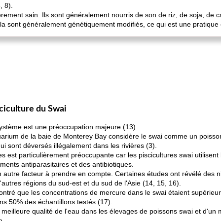
, 8).
èrement sain. Ils sont généralement nourris de son de riz, de soja, de 
la sont généralement génétiquement modifiés, ce qui est une pratique 
ciculture du Swai
cosystème est une préoccupation majeure (13).
ium de la baie de Monterey Bay considère le swai comme un poisson à 
i sont déversés illégalement dans les rivières (3).
 est particulièrement préoccupante car les piscicultures swai utilisen
ents antiparasitaires et des antibiotiques.
n autre facteur à prendre en compte. Certaines études ont révélé des
autres régions du sud-est et du sud de l'Asie (14, 15, 16).
ntré que les concentrations de mercure dans le swai étaient supérieu
ns 50% des échantillons testés (17).
meilleure qualité de l'eau dans les élevages de poissons swai et d'un me
n.