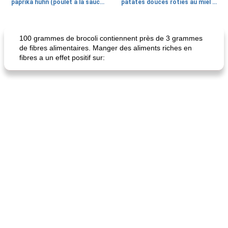
paprika huhn (poulet à la sauce paprika).
patates douces rôties au miel / kumara
Petit déjeuner et brunch
25
min
Viande et volaille
45
min
100 grammes de brocoli contiennent près de 3 grammes
de fibres alimentaires. Manger des aliments riches en
fibres a un effet positif sur:
quinoa petit déjeuner méditerranéen
poitrines de poulet grillées de jenny