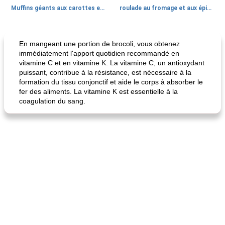
Muffins géants aux carottes et à la banane de Nif
roulade au fromage et aux épinards
Marques de confiance: recettes et
30
min
Viande et volaille
55
min
astuces
En mangeant une portion de brocoli, vous obtenez
immédiatement l'apport quotidien recommandé en
vitamine C et en vitamine K. La vitamine C, un antioxydant
puissant, contribue à la résistance, est nécessaire à la
formation du tissu conjonctif et aide le corps à absorber le
fer des aliments. La vitamine K est essentielle à la
coagulation du sang.
fiesta tostadas
le méga's jopp joes