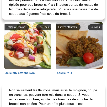
mijoter pendant deux à trois minutes. Une belle sauce
épicée pour vos brocolis. Y a-t-il toutes sortes de restes de
légumes dans votre réfrigérateur? Faites une casserole de
soupe aux légumes frais avec du brocoli.
Entrées et Snacks
145
min
Entrées et Snacks
495
min
délicieux ceviche swai
basilic roui
Déjeuner / Snacks
65
min
30
min
Non seulement les fleurons, mais aussi le moignon, coupé
en tranches, peuvent être mis dans la soupe. Si vous
aimez une bouchée, ajoutez les tranches de souche de
brocoli non pelées. Pour un effet plus doux, il est