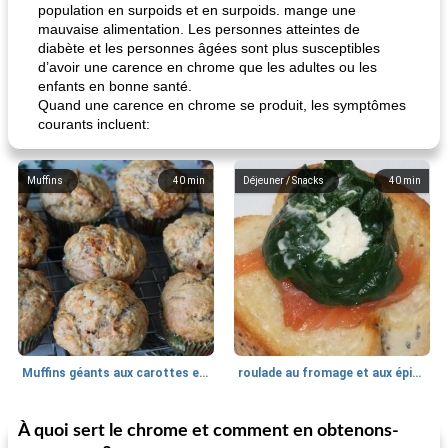
population en surpoids et en surpoids. mange une
mauvaise alimentation. Les personnes atteintes de
diabète et les personnes âgées sont plus susceptibles
d’avoir une carence en chrome que les adultes ou les
enfants en bonne santé.
Quand une carence en chrome se produit, les symptômes
courants incluent:
Muffins
40
min
Déjeuner / Snacks
40
min
Muffins géants aux carottes et à la banane de Nif
roulade au fromage et aux épinards
À quoi sert le chrome et comment en obtenons-
Marques de confiance: recettes et
30
min
Viande et volaille
55
min
astuces