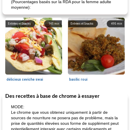
(Pourcentages basés sur la RDA pour la femme adulte
moyenne):
Entrées et Snacks
145
min
Entrées et Snacks
495
min
délicieux ceviche swai
basilic roui
Des recettes à base de chrome à essayer
Déjeuner / Snacks
65
min
30
min
MODE:
Le chrome que vous obtenez uniquement à partir de
sources de nourriture ne posera pas de problème, mais la
prise de quantités élevées sous forme de supplément peut
potentiellement interagir avec certains médicaments et