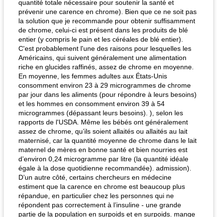
quantité totale nécessaire pour soutenir la santé et
prévenir une carence en chrome). Bien que ce ne soit pas
la solution que je recommande pour obtenir suffisamment
de chrome, celui-ci est présent dans les produits de blé
entier (y compris le pain et les céréales de blé entier).
C'est probablement l'une des raisons pour lesquelles les
Américains, qui suivent généralement une alimentation
riche en glucides raffinés, assez de chrome en moyenne.
En moyenne, les femmes adultes aux États-Unis
consomment environ 23 à 29 microgrammes de chrome
par jour dans les aliments (pour répondre à leurs besoins)
et les hommes en consomment environ 39 à 54
microgrammes (dépassant leurs besoins). ), selon les
rapports de l'USDA. Même les bébés ont généralement
assez de chrome, qu’ils soient allaités ou allaités au lait
maternisé, car la quantité moyenne de chrome dans le lait
maternel de mères en bonne santé et bien nourries est
d’environ 0,24 microgramme par litre (la quantité idéale
égale à la dose quotidienne recommandée). admission).
D’un autre côté, certains chercheurs en médecine
estiment que la carence en chrome est beaucoup plus
répandue, en particulier chez les personnes qui ne
répondent pas correctement à l’insuline - une grande
partie de la population en surpoids et en surpoids. mange