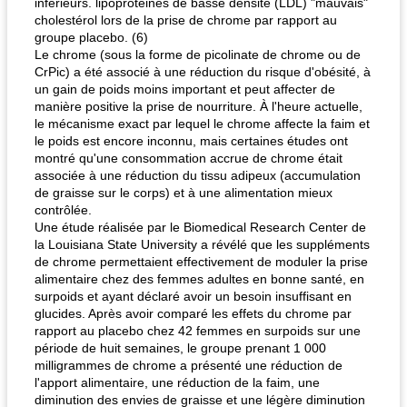
inférieurs. lipoprotéines de basse densité (LDL) "mauvais"
cholestérol lors de la prise de chrome par rapport au
groupe placebo. (6)
Le chrome (sous la forme de picolinate de chrome ou de
CrPic) a été associé à une réduction du risque d'obésité, à
un gain de poids moins important et peut affecter de
manière positive la prise de nourriture. À l'heure actuelle,
le mécanisme exact par lequel le chrome affecte la faim et
le poids est encore inconnu, mais certaines études ont
montré qu'une consommation accrue de chrome était
associée à une réduction du tissu adipeux (accumulation
de graisse sur le corps) et à une alimentation mieux
contrôlée.
Une étude réalisée par le Biomedical Research Center de
la Louisiana State University a révélé que les suppléments
de chrome permettaient effectivement de moduler la prise
alimentaire chez des femmes adultes en bonne santé, en
surpoids et ayant déclaré avoir un besoin insuffisant en
glucides. Après avoir comparé les effets du chrome par
rapport au placebo chez 42 femmes en surpoids sur une
période de huit semaines, le groupe prenant 1 000
milligrammes de chrome a présenté une réduction de
l'apport alimentaire, une réduction de la faim, une
diminution des envies de graisse et une légère diminution