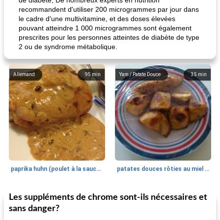
de diabète; De nombreux experts en nutrition
recommandent d'utiliser 200 microgrammes par jour dans
le cadre d'une multivitamine, et des doses élevées
pouvant atteindre 1 000 microgrammes sont également
prescrites pour les personnes atteintes de diabète de type
2 ou de syndrome métabolique.
Allemand
95
min
Yam / Patate Douce
35
min
paprika huhn (poulet à la sauce paprika).
patates douces rôties au miel / kumara
Les suppléments de chrome sont-ils nécessaires et
Petit déjeuner et brunch
25
min
Viande et volaille
45
min
sans danger?