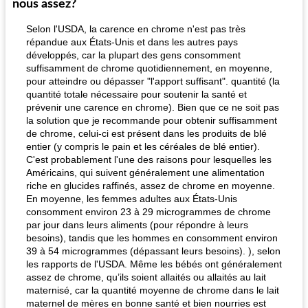
nous assez?
Selon l'USDA, la carence en chrome n'est pas très
répandue aux États-Unis et dans les autres pays
développés, car la plupart des gens consomment
suffisamment de chrome quotidiennement, en moyenne,
pour atteindre ou dépasser "l'apport suffisant". quantité (la
quantité totale nécessaire pour soutenir la santé et
prévenir une carence en chrome). Bien que ce ne soit pas
fiesta tostadas
la solution que je recommande pour obtenir suffisamment
le méga's jopp joes
de chrome, celui-ci est présent dans les produits de blé
entier (y compris le pain et les céréales de blé entier).
C'est probablement l'une des raisons pour lesquelles les
Américains, qui suivent généralement une alimentation
riche en glucides raffinés, assez de chrome en moyenne.
En moyenne, les femmes adultes aux États-Unis
consomment environ 23 à 29 microgrammes de chrome
par jour dans leurs aliments (pour répondre à leurs
besoins), tandis que les hommes en consomment environ
39 à 54 microgrammes (dépassant leurs besoins). ), selon
les rapports de l'USDA. Même les bébés ont généralement
assez de chrome, qu’ils soient allaités ou allaités au lait
maternisé, car la quantité moyenne de chrome dans le lait
maternel de mères en bonne santé et bien nourries est