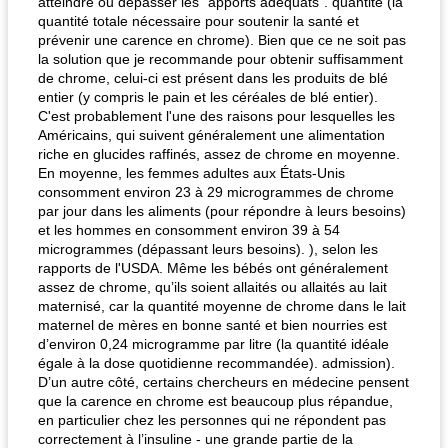
atteindre ou dépasser les "apports adéquats". quantité (la
quantité totale nécessaire pour soutenir la santé et
prévenir une carence en chrome). Bien que ce ne soit pas
la solution que je recommande pour obtenir suffisamment
de chrome, celui-ci est présent dans les produits de blé
entier (y compris le pain et les céréales de blé entier).
C'est probablement l'une des raisons pour lesquelles les
Américains, qui suivent généralement une alimentation
riche en glucides raffinés, assez de chrome en moyenne.
En moyenne, les femmes adultes aux États-Unis
consomment environ 23 à 29 microgrammes de chrome
par jour dans les aliments (pour répondre à leurs besoins)
et les hommes en consomment environ 39 à 54
microgrammes (dépassant leurs besoins). ), selon les
rapports de l'USDA. Même les bébés ont généralement
assez de chrome, qu’ils soient allaités ou allaités au lait
maternisé, car la quantité moyenne de chrome dans le lait
maternel de mères en bonne santé et bien nourries est
d’environ 0,24 microgramme par litre (la quantité idéale
égale à la dose quotidienne recommandée). admission).
D’un autre côté, certains chercheurs en médecine pensent
que la carence en chrome est beaucoup plus répandue,
en particulier chez les personnes qui ne répondent pas
correctement à l’insuline - une grande partie de la