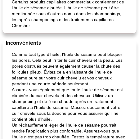
Certains produits capillaires commerciaux contiennent de
l'huile de sésame ajoutée. L'huile de sésame peut être
mentionnée sous d'autres noms dans les shampooings,
les après-shampooings et les traitements capillaires.
Chercher:
Inconvénients
pois chiches rôtis aux épices
amandes au cheddar rôti
Comme tout type d’huile, l’huile de sésame peut bloquer
les pores. Cela peut irriter le cuir chevelu et la peau. Les
pores obstrués peuvent également causer la chute des
follicules pileux. Évitez cela en laissant de l'huile de
sésame pure sur votre cuir chevelu et vos cheveux
pendant une courte période seulement.
Assurez-vous également que toute l'huile de sésame est
éliminée du cuir chevelu et des cheveux. Utilisez un
shampooing et de l'eau chaude après un traitement
capillaire à l'huile de sésame. Massez doucement votre
cuir chevelu sous la douche pour vous assurer qu'il ne
contient plus d'huile.
Un réchauffement léger de l'huile de sésame pourrait
rendre l'application plus confortable. Assurez-vous que
l'huile n'est pas trop chauffée. Testez la température avec