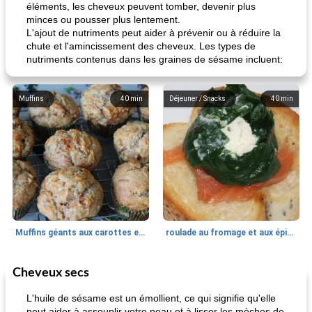
éléments, les cheveux peuvent tomber, devenir plus
minces ou pousser plus lentement.
L'ajout de nutriments peut aider à prévenir ou à réduire la
chute et l'amincissement des cheveux. Les types de
nutriments contenus dans les graines de sésame incluent:
Muffins
40
min
Déjeuner / Snacks
40
min
Muffins géants aux carottes et à la banane de Nif
roulade au fromage et aux épinards
Cheveux secs
Marques de confiance: recettes et
30
min
Viande et volaille
55
min
astuces
L'huile de sésame est un émollient, ce qui signifie qu'elle
peut aider à assouplir votre peau et à lisser les mèches de