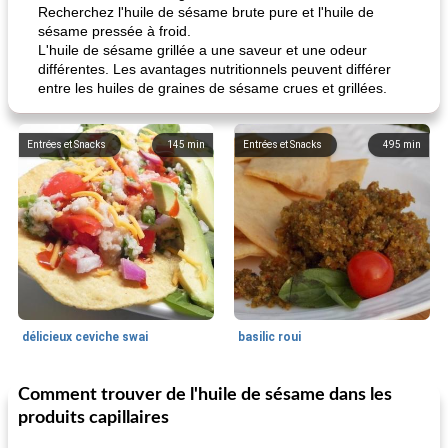
Recherchez l'huile de sésame brute pure et l'huile de
sésame pressée à froid.
L'huile de sésame grillée a une saveur et une odeur
différentes. Les avantages nutritionnels peuvent différer
entre les huiles de graines de sésame crues et grillées.
Entrées et Snacks
145
min
Entrées et Snacks
495
min
délicieux ceviche swai
basilic roui
Comment trouver de l'huile de sésame dans les
Déjeuner / Snacks
65
min
30
min
produits capillaires