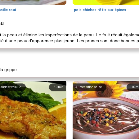
silic roui
pois chiches rôtis aux épices
au
a peau et élimine les imperfections de la peau. Le fruit réduit égalemen
ié à une peau d'apparence plus jeune. Les prunes sont donc bonnes p
la grippe
iande et volaille
50
min
Alimentation saine
10
m