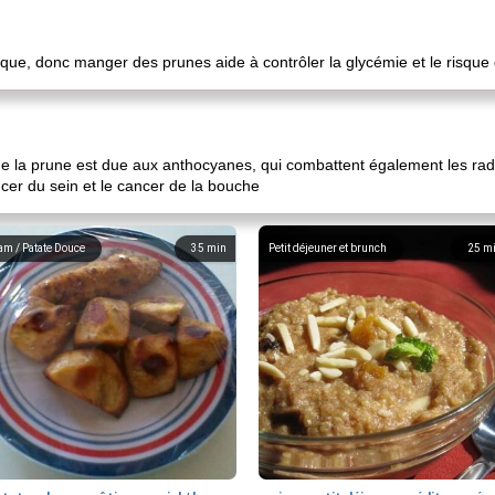
ique, donc manger des prunes aide à contrôler la glycémie et le risque
de la prune est due aux anthocyanes, qui combattent également les rad
cer du sein et le cancer de la bouche
am / Patate Douce
35
min
Petit déjeuner et brunch
25
m