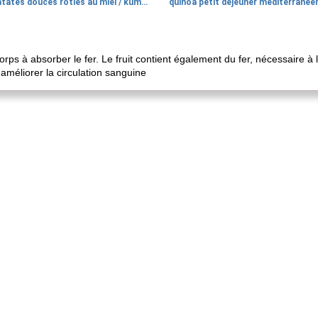
patates douces rôties au miel / kumara
quinoa petit déjeuner méditerranée
rps à absorber le fer. Le fruit contient également du fer, nécessaire à 
méliorer la circulation sanguine