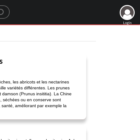
Login
s
ches, les abricots et les nectarines
lle variétés différentes. Les prunes
 damson (Prunus insititia). La Chine
es, séchées ou en conserve sont
a santé, améliorant par exemple la