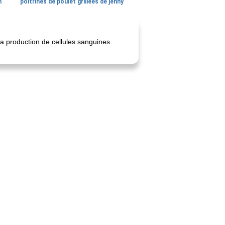
n
poitrines de poulet grillées de jenny
la production de cellules sanguines.