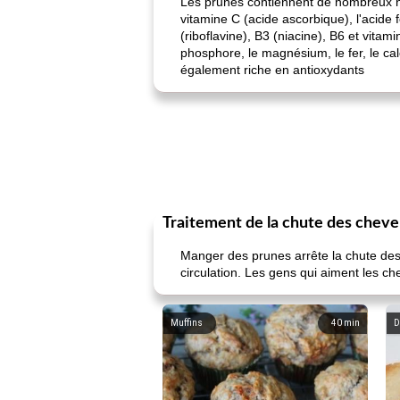
Les prunes contiennent de nombreux nut
vitamine C (acide ascorbique), l'acide 
(riboflavine), B3 (niacine), B6 ​​et vit
phosphore, le magnésium, le fer, le cal
également riche en antioxydants
Traitement de la chute des cheve
Manger des prunes arrête la chute des 
circulation. Les gens qui aiment les ch
Muffins
40
min
D