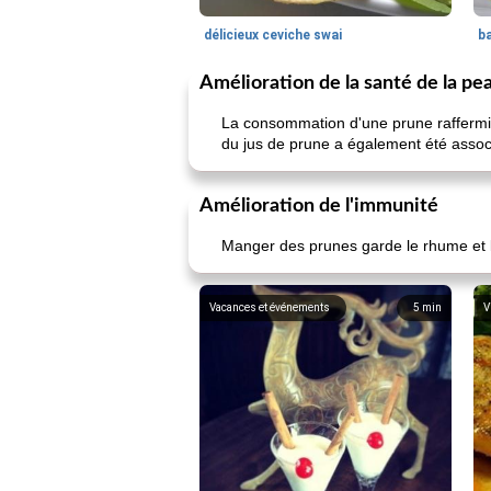
délicieux ceviche swai
ba
Amélioration de la santé de la pe
La consommation d'une prune raffermit l
du jus de prune a également été assoc
Amélioration de l'immunité
Manger des prunes garde le rhume et 
Vacances et événements
5
min
V