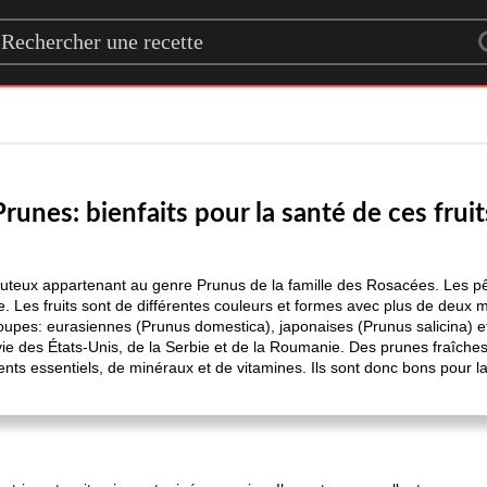
rch for a recipe
Prunes: bienfaits pour la santé de ces fruit
t juteux appartenant au genre Prunus de la famille des Rosacées. Les pê
. Les fruits sont de différentes couleurs et formes avec plus de deux mi
oupes: eurasiennes (Prunus domestica), japonaises (Prunus salicina) et
ivie des États-Unis, de la Serbie et de la Roumanie. Des prunes fraîch
ents essentiels, de minéraux et de vitamines. Ils sont donc bons pour l