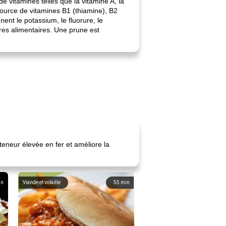
 vitamines telles que la vitamine A, la
source de vitamines B1 (thiamine), B2
nent le potassium, le fluorure, le
bres alimentaires. Une prune est
teneur élevée en fer et améliore la
in
Viande et volaille
55
min