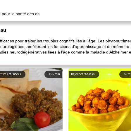
pour la santé des os
eau
ficaces pour traiter les troubles cognitifs liés à l'âge. Les phytonutri
 neurologiques, améliorant les fonctions d'apprentissage et de mémoir
dies neurodégénératives liées à l'âge comme la maladie d'Alzheimer et
ntrées et Snacks
495
min
Déjeuner / Snacks
65
m