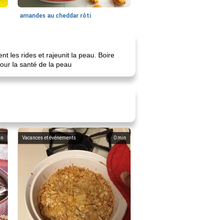
amandes au cheddar rôti
t les rides et rajeunit la peau. Boire
our la santé de la peau
in
Vacances et événements
0
min