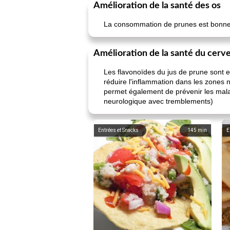
Amélioration de la santé des os
La consommation de prunes est bonne 
Amélioration de la santé du cerv
Les flavonoïdes du jus de prune sont ef
réduire l'inflammation dans les zones
permet également de prévenir les mala
neurologique avec tremblements)
Entrées et Snacks
145
min
E