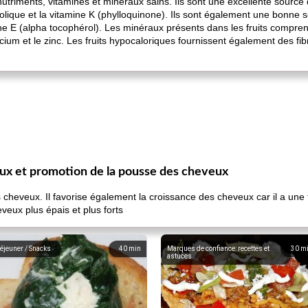
riments, vitamines et minéraux sains. Ils sont une excellente source de
folique et la vitamine K (phylloquinone). Ils sont également une bonne 
amine E (alpha tocophérol). Les minéraux présents dans les fruits compren
cium et le zinc. Les fruits hypocaloriques fournissent également des fi
ux et promotion de la pousse des cheveux
cheveux. Il favorise également la croissance des cheveux car il a une 
eveux plus épais et plus forts
éjeuner / Snacks
40
min
Marques de confiance: recettes et
30
m
astuces