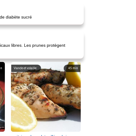
 de diabète sucré
icaux libres. Les prunes protègent
in
Viande et volaille
45
min