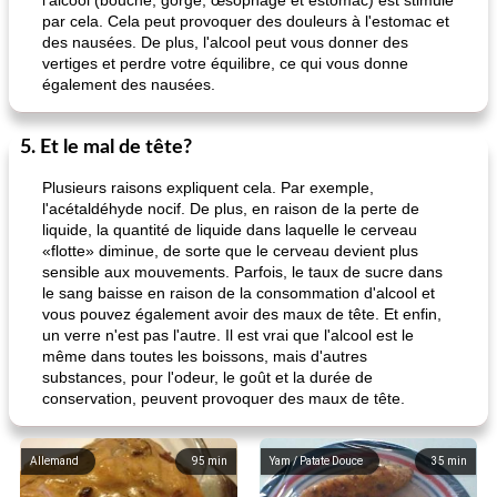
l'alcool (bouche, gorge, œsophage et estomac) est stimulé
par cela. Cela peut provoquer des douleurs à l'estomac et
des nausées. De plus, l'alcool peut vous donner des
vertiges et perdre votre équilibre, ce qui vous donne
également des nausées.
5. Et le mal de tête?
Plusieurs raisons expliquent cela. Par exemple,
l'acétaldéhyde nocif. De plus, en raison de la perte de
liquide, la quantité de liquide dans laquelle le cerveau
«flotte» diminue, de sorte que le cerveau devient plus
sensible aux mouvements. Parfois, le taux de sucre dans
le sang baisse en raison de la consommation d'alcool et
vous pouvez également avoir des maux de tête. Et enfin,
un verre n'est pas l'autre. Il est vrai que l'alcool est le
même dans toutes les boissons, mais d'autres
substances, pour l'odeur, le goût et la durée de
conservation, peuvent provoquer des maux de tête.
Allemand
95
min
Yam / Patate Douce
35
min