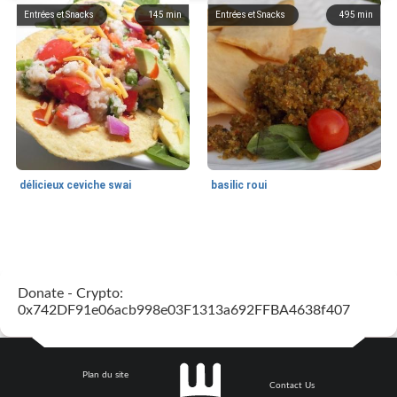
Entrées et Snacks
145
min
Entrées et Snacks
495
min
délicieux ceviche swai
basilic roui
Déjeuner / Snacks
65
min
30
min
Donate - Crypto:
0x742DF91e06acb998e03F1313a692FFBA4638f407
Plan du site
Contact Us