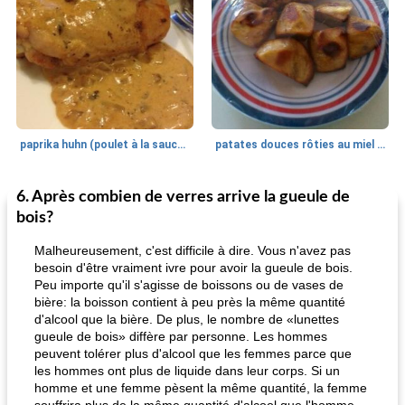
paprika huhn (poulet à la sauce paprika).
patates douces rôties au miel / kumara
6. Après combien de verres arrive la gueule de
Petit déjeuner et brunch
25
min
Viande et volaille
45
min
bois?
Malheureusement, c'est difficile à dire. Vous n'avez pas
besoin d'être vraiment ivre pour avoir la gueule de bois.
Peu importe qu'il s'agisse de boissons ou de vases de
bière: la boisson contient à peu près la même quantité
d'alcool que la bière. De plus, le nombre de «lunettes
gueule de bois» diffère par personne. Les hommes
peuvent tolérer plus d'alcool que les femmes parce que
les hommes ont plus de liquide dans leur corps. Si un
quinoa petit déjeuner méditerranéen
poitrines de poulet grillées de jenny
homme et une femme pèsent la même quantité, la femme