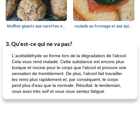
Muffins géants aux carottes et à la banane de Nif
roulade au fromage et aux épinards
3. Qu'est-ce qui ne va pas?
Marques de confiance: recettes et
30
min
Viande et volaille
55
min
astuces
L'acétaldéhyde se forme lors de la dégradation de l'alcool.
Cela vous rend malade. Cette substance est encore plus
toxique et nocive pour le corps que l'alcool et procure une
sensation de tremblement. De plus, l'alcool fait travailler
les reins plus rapidement et, par conséquent, le corps
perd plus d'eau que la normale. Résultat: le lendemain,
vous avez très soif et vous vous sentez fatigué.
fiesta tostadas
le méga's jopp joes