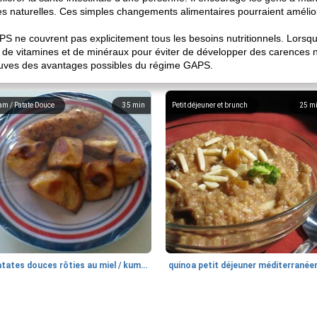
es naturelles. Ces simples changements alimentaires pourraient améliore
 ne couvrent pas explicitement tous les besoins nutritionnels. Lorsqu'
t de vitamines et de minéraux pour éviter de développer des carences nu
reuves des avantages possibles du régime GAPS.
am / Patate Douce
35
min
Petit déjeuner et brunch
25
m
patates douces rôties au miel / kumara
quinoa petit déjeuner méditerranée