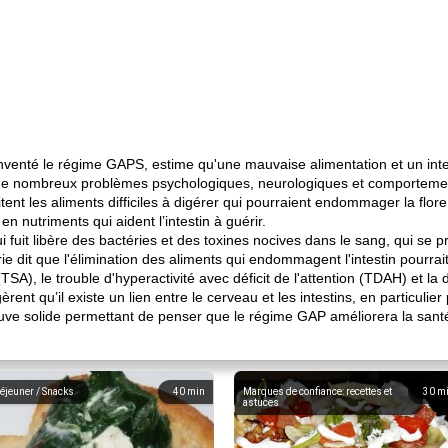
nventé le régime GAPS, estime qu'une mauvaise alimentation et un intes
s de nombreux problèmes psychologiques, neurologiques et comporteme
 les aliments difficiles à digérer qui pourraient endommager la flore int
n nutriments qui aident l’intestin à guérir.
ui fuit libère des bactéries et des toxines nocives dans le sang, qui se
 dit que l'élimination des aliments qui endommagent l'intestin pourrait 
TSA), le trouble d'hyperactivité avec déficit de l'attention (TDAH) et la 
ent qu’il existe un lien entre le cerveau et les intestins, en particulier 
reuve solide permettant de penser que le régime GAP améliorera la san
éjeuner / Snacks
40
min
Marques de confiance: recettes et
30
m
astuces