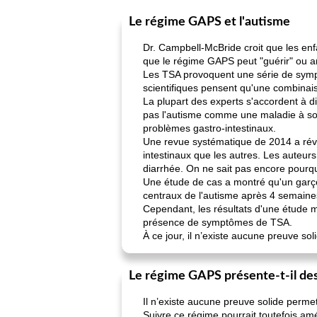
Le régime GAPS et l'autisme
Dr. Campbell-McBride croit que les enfa
que le régime GAPS peut "guérir" ou a
Les TSA provoquent une série de sympt
scientifiques pensent qu'une combina
La plupart des experts s'accordent à d
pas l'autisme comme une maladie à soig
problèmes gastro-intestinaux.
Une revue systématique de 2014 a révé
intestinaux que les autres. Les auteurs
diarrhée. On ne sait pas encore pourquo
Une étude de cas a montré qu'un garço
centraux de l'autisme après 4 semaines
Cependant, les résultats d'une étude m
présence de symptômes de TSA.
À ce jour, il n’existe aucune preuve s
Le régime GAPS présente-t-il de
Il n’existe aucune preuve solide permet
Suivre ce régime pourrait toutefois am