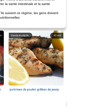
r la santé intestinale et la santé
ils suivent ce régime, les gens doivent
tritionnelles.
in
Viande et volaille
45
min
n
poitrines de poulet grillées de jenny