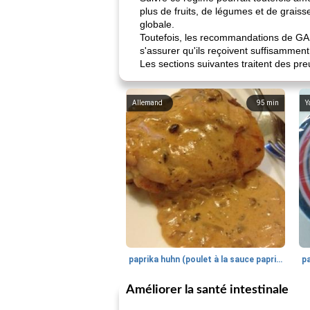
plus de fruits, de légumes et de graiss
globale.
Toutefois, les recommandations de GAPS
s'assurer qu'ils reçoivent suffisammen
Les sections suivantes traitent des p
Allemand
95
min
Y
paprika huhn (poulet à la sauce paprika).
Améliorer la santé intestinale