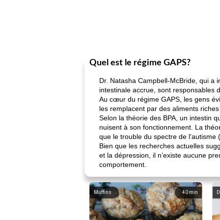
Quel est le régime GAPS?
Dr. Natasha Campbell-McBride, qui a i
intestinale accrue, sont responsable
Au cœur du régime GAPS, les gens évitent
les remplacent par des aliments riches e
Selon la théorie des BPA, un intestin q
nuisent à son fonctionnement. La théorie
que le trouble du spectre de l'autisme (
Bien que les recherches actuelles suggèr
et la dépression, il n’existe aucune p
comportement.
Muffins
40
min
D