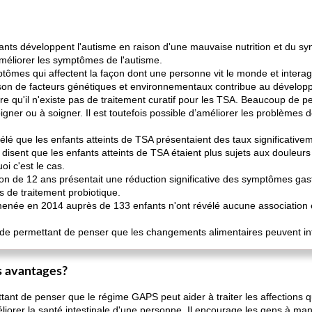
nts développent l'autisme en raison d'une mauvaise nutrition et du syndr
méliorer les symptômes de l'autisme.
ômes qui affectent la façon dont une personne vit le monde et interag
ison de facteurs génétiques et environnementaux contribue au dévelo
ire qu'il n'existe pas de traitement curatif pour les TSA. Beaucoup de 
ner ou à soigner. Il est toutefois possible d’améliorer les problèmes 
lé que les enfants atteints de TSA présentaient des taux significativ
 disent que les enfants atteints de TSA étaient plus sujets aux douleurs
i c'est le cas.
n de 12 ans présentait une réduction significative des symptômes gas
 de traitement probiotique.
enée en 2014 auprès de 133 enfants n'ont révélé aucune association ent
olide permettant de penser que les changements alimentaires peuvent i
s avantages?
tant de penser que le régime GAPS peut aider à traiter les affections qu
éliorer la santé intestinale d'une personne. Il encourage les gens à ma