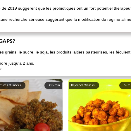
 de 2019 suggèrent que les probiotiques ont un fort potentiel thérapeu
cune recherche sérieuse suggérant que la modification du régime alimen
 GAPS?
 grains, le sucre, le soja, les produits laitiers pasteurisés, les féculen
endre jusqu'à 2 ans.
:
ntrées et Snacks
495
min
Déjeuner / Snacks
65
m