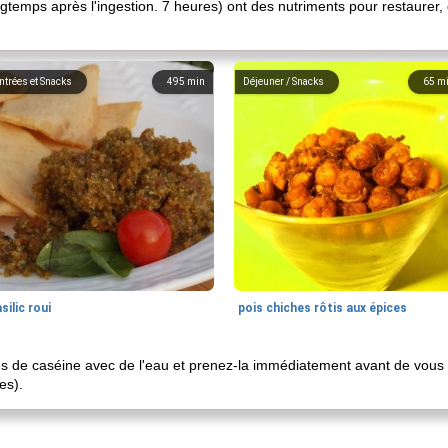
gtemps après l'ingestion. 7 heures) ont des nutriments pour restaurer,
ntrées et Snacks
495
min
Déjeuner / Snacks
65
m
silic roui
pois chiches rôtis aux épices
de caséine avec de l'eau et prenez-la immédiatement avant de vous c
es).