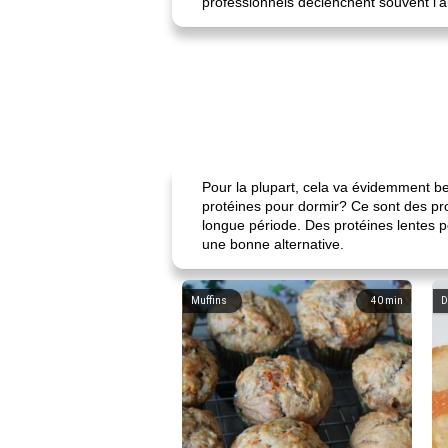
professionnels déclenchent souvent l'a
Pour la plupart, cela va évidemment bea
protéines pour dormir? Ce sont des pro
longue période. Des protéines lentes p
une bonne alternative.
Muffins
40
min
D