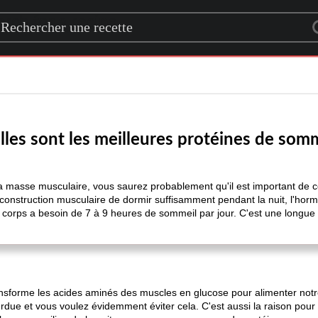
rch for a recipe
les sont les meilleures protéines de som
e la masse musculaire, vous saurez probablement qu'il est important d
a construction musculaire de dormir suffisamment pendant la nuit, l'ho
e corps a besoin de 7 à 9 heures de sommeil par jour. C'est une longue
ransforme les acides aminés des muscles en glucose pour alimenter notr
rdue et vous voulez évidemment éviter cela. C'est aussi la raison pour 