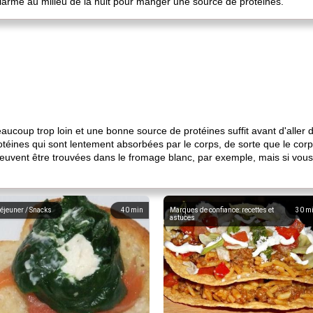
larme au milieu de la nuit pour manger une source de protéines.
ucoup trop loin et une bonne source de protéines suffit avant d'aller d
téines qui sont lentement absorbées par le corps, de sorte que le corp
euvent être trouvées dans le fromage blanc, par exemple, mais si vous n
éjeuner / Snacks
40
min
Marques de confiance: recettes et
30
m
astuces