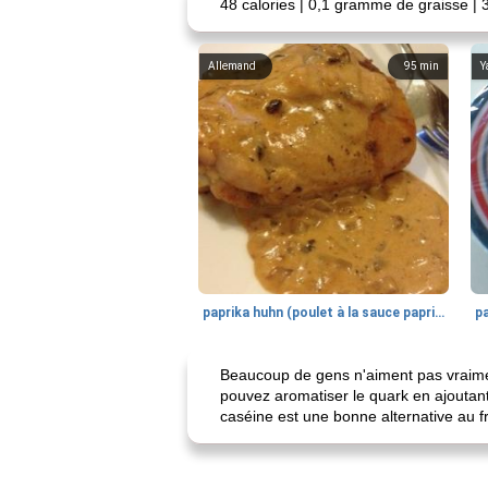
48 calories | 0,1 gramme de graisse |
Allemand
95
min
Y
paprika huhn (poulet à la sauce paprika).
Beaucoup de gens n'aiment pas vraimen
pouvez aromatiser le quark en ajoutant
caséine est une bonne alternative au 