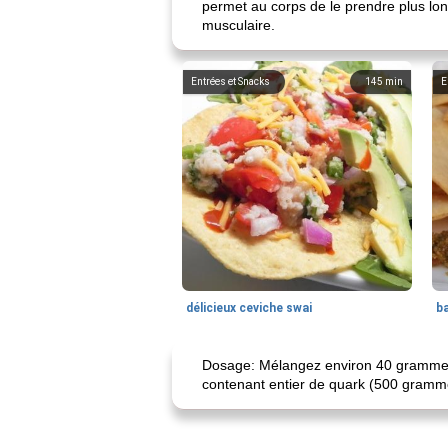
permet au corps de le prendre plus lon
musculaire.
Entrées et Snacks
145
min
E
délicieux ceviche swai
ba
Dosage: Mélangez environ 40 grammes 
contenant entier de quark (500 gramm