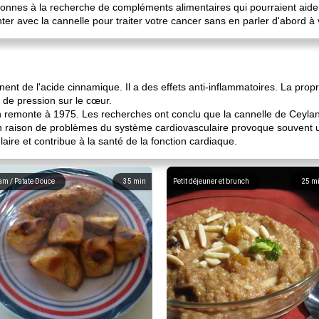
onnes à la recherche de compléments alimentaires qui pourraient aider
er avec la cannelle pour traiter votre cancer sans en parler d'abord à
nent de l'acide cinnamique. Il a des effets anti-inflammatoires. La propr
s de pression sur le cœur.
 remonte à 1975. Les recherches ont conclu que la cannelle de Ceylan p
r en raison de problèmes du système cardiovasculaire provoque souvent
laire et contribue à la santé de la fonction cardiaque.
am / Patate Douce
35
min
Petit déjeuner et brunch
25
m