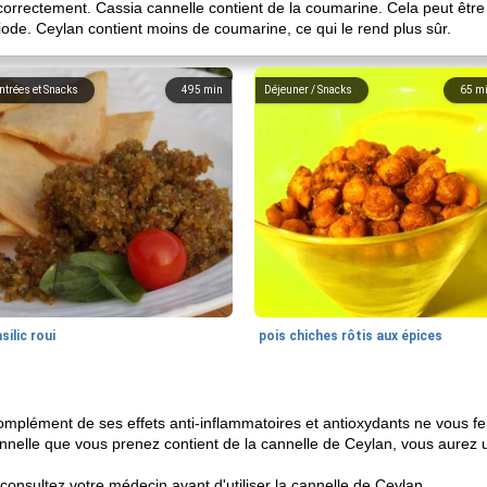
correctement. Cassia cannelle contient de la coumarine. Cela peut être to
ode. Ceylan contient moins de coumarine, ce qui le rend plus sûr.
ntrées et Snacks
495
min
Déjeuner / Snacks
65
m
silic roui
pois chiches rôtis aux épices
omplément de ses effets anti-inflammatoires et antioxydants ne vous f
nelle que vous prenez contient de la cannelle de Ceylan, vous aurez un 
consultez votre médecin avant d'utiliser la cannelle de Ceylan.