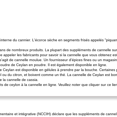
 interne du cannier. L'écorce sèche en segments frisés appelés "piquant
dans de nombreux produits. La plupart des suppléments de cannelle sur
 appeler les fabricants pour savoir si la cannelle que vous obtenez est d
il s'agit de cannelle moulue. Un fournisseur d'épices fines ou un magas
oudre de Ceylan en poudre. Il est également disponible en ligne.
le Ceylan est disponible en gélules à prendre par la bouche. Certaines 
l ou du citron, et boivent comme un thé. La cannelle de Ceylan est bonne
e la cannelle de cassia.
s de ceylon à la cannelle en ligne. Veuillez noter que cliquer sur ce l
mentaire et intégrative (NCCIH) déclare que les suppléments de cannell