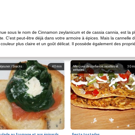
ue sous le nom de Cinnamon zeylanicum et de cassia cannia, est la p
te. C'est peut-être déjà dans votre armoire à épices. Mais la cannelle 
ne couleur plus claire et un goût délicat. Il possède également des prop
éjeuner / Snacks
40
min
Marques de confiance: recettes et
30
m
astuces
oulade au fromage et aux épinards
fiesta tostadas