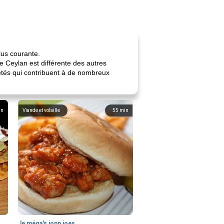
lus courante.
de Ceylan est différente des autres
riétés qui contribuent à de nombreux
in
Viande et volaille
55
min
le méga's jopp joes