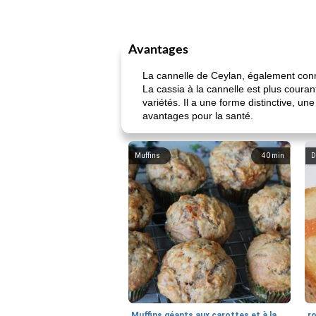
Avantages
La cannelle de Ceylan, également conn
La cassia à la cannelle est plus couran
variétés. Il a une forme distinctive, u
avantages pour la santé.
Muffins
40
min
D
Muffins géants aux carottes et à la banane de Nif
r