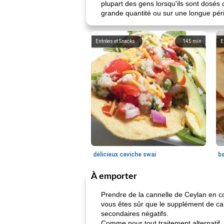
plupart des gens lorsqu'ils sont dosés 
grande quantité ou sur une longue péri
Entrées et Snacks
145
min
E
délicieux ceviche swai
ba
À emporter
Prendre de la cannelle de Ceylan en c
vous êtes sûr que le supplément de can
secondaires négatifs.
Comme pour tout traitement alternatif, 