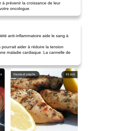
 à prévenir la croissance de leur
 votre oncologue.
iété anti-inflammatoire aide le sang à
ourrait aider à réduire la tension
 une maladie cardiaque. La cannelle de
in
Viande et volaille
45
min