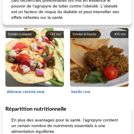
Des recherches préliminaires ont mis en évidence le
pouvoir de l’agropyre de lutter contre l’obésité. L'obésité
est un facteur de risque du diabète et peut intensifier ses
effets néfastes sur la santé.
Entrées et Snacks
145
min
Entrées et Snacks
495
min
délicieux ceviche swai
basilic roui
Répartition nutritionnelle
Déjeuner / Snacks
65
min
30
min
En plus des avantages pour la santé, l’agropyre contient
un certain nombre de nutriments essentiels à une
alimentation équilibrée.