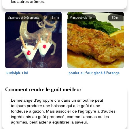
les autres arômes.
Vacances et événements
5
min
Viande et volaille
50
min
Rudolph-Tini
poulet au four glacé à l'orange
Comment rendre le goût meilleur
Alimentation saine
10
min
Vacances et événements
0
min
Le mélange d’agropyre cru dans un smoothie peut
toujours produire une boisson qui a le goût d’une
tondeuse à gazon. Mais associer de l’agropyre à d’autres
ingrédients au goût prononcé, comme l’ananas ou les
agrumes, peut aider à équilibrer la saveur.