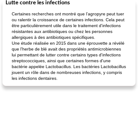
Lutte contre les infections
Petit déjeuner et brunch
25
min
Viande et volaille
45
min
Certaines recherches ont montré que l’agropyre peut tuer
ou ralentir la croissance de certaines infections. Cela peut
être particulièrement utile dans le traitement d'infections
résistantes aux antibiotiques ou chez les personnes
allergiques à des antibiotiques spécifiques.
Une étude réalisée en 2015 dans une éprouvette a révélé
que l'herbe de blé avait des propriétés antimicrobiennes
lui permettant de lutter contre certains types d'infections
streptococciques, ainsi que certaines formes d'une
quinoa petit déjeuner méditerranéen
poitrines de poulet grillées de jenny
bactérie appelée Lactobacillus. Les bactéries Lactobacillus
jouent un rôle dans de nombreuses infections, y compris
les infections dentaires.