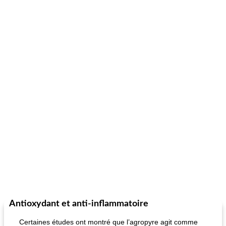
fiesta tostadas
le méga's jopp joes
Antioxydant et anti-inflammatoire
Certaines études ont montré que l’agropyre agit comme