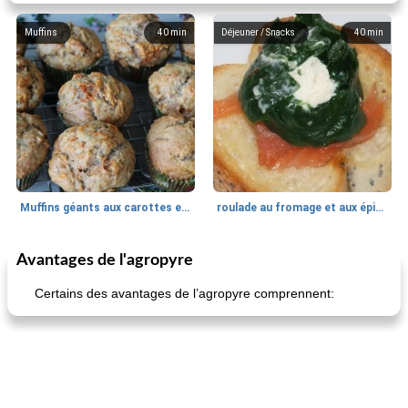
Muffins
40
min
Déjeuner / Snacks
40
min
Muffins géants aux carottes et à la banane de Nif
roulade au fromage et aux épinards
Avantages de l'agropyre
Marques de confiance: recettes et
30
min
Viande et volaille
55
min
astuces
Certains des avantages de l’agropyre comprennent: