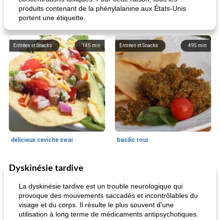
produits contenant de la phénylalanine aux États-Unis
portent une étiquette.
Entrées et Snacks
145
min
Entrées et Snacks
495
min
délicieux ceviche swai
basilic roui
Dyskinésie tardive
Déjeuner / Snacks
65
min
30
min
La dyskinésie tardive est un trouble neurologique qui
provoque des mouvements saccadés et incontrôlables du
visage et du corps. Il résulte le plus souvent d'une
utilisation à long terme de médicaments antipsychotiques.