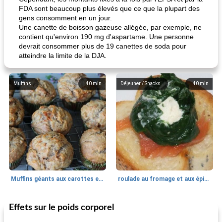
FDA sont beaucoup plus élevés que ce que la plupart des
gens consomment en un jour.
Une canette de boisson gazeuse allégée, par exemple, ne
contient qu'environ 190 mg d'aspartame. Une personne
devrait consommer plus de 19 canettes de soda pour
atteindre la limite de la DJA.
Muffins
40
min
Déjeuner / Snacks
40
min
Muffins géants aux carottes et à la banane de Nif
roulade au fromage et aux épinards
Effets sur le poids corporel
Marques de confiance: recettes et
30
min
Viande et volaille
55
min
astuces