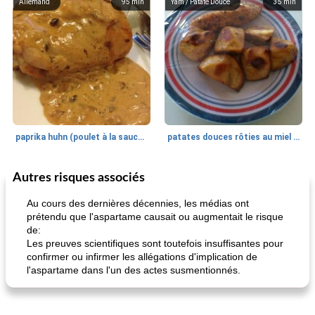
Allemand
95
min
Yam / Patate Douce
35
min
paprika huhn (poulet à la sauce paprika).
patates douces rôties au miel / kumara
Autres risques associés
Petit déjeuner et brunch
25
min
Viande et volaille
45
min
Au cours des dernières décennies, les médias ont
prétendu que l'aspartame causait ou augmentait le risque
de:
Les preuves scientifiques sont toutefois insuffisantes pour
confirmer ou infirmer les allégations d'implication de
l'aspartame dans l'un des actes susmentionnés.
quinoa petit déjeuner méditerranéen
poitrines de poulet grillées de jenny