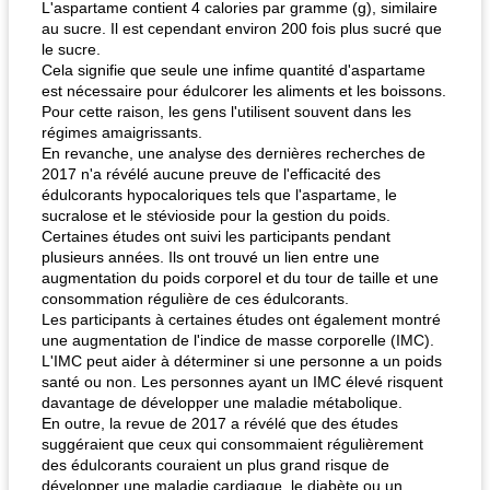
L'aspartame contient 4 calories par gramme (g), similaire
au sucre. Il est cependant environ 200 fois plus sucré que
le sucre.
Cela signifie que seule une infime quantité d'aspartame
est nécessaire pour édulcorer les aliments et les boissons.
Pour cette raison, les gens l'utilisent souvent dans les
régimes amaigrissants.
En revanche, une analyse des dernières recherches de
2017 n'a révélé aucune preuve de l'efficacité des
fiesta tostadas
le méga's jopp joes
édulcorants hypocaloriques tels que l'aspartame, le
sucralose et le stévioside pour la gestion du poids.
Certaines études ont suivi les participants pendant
plusieurs années. Ils ont trouvé un lien entre une
augmentation du poids corporel et du tour de taille et une
consommation régulière de ces édulcorants.
Les participants à certaines études ont également montré
une augmentation de l'indice de masse corporelle (IMC).
L'IMC peut aider à déterminer si une personne a un poids
santé ou non. Les personnes ayant un IMC élevé risquent
davantage de développer une maladie métabolique.
En outre, la revue de 2017 a révélé que des études
suggéraient que ceux qui consommaient régulièrement
des édulcorants couraient un plus grand risque de
développer une maladie cardiaque, le diabète ou un