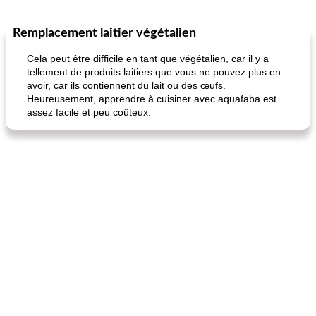
Remplacement laitier végétalien
Petit déjeuner et brunch
25
min
Viande et volaille
45
min
Cela peut être difficile en tant que végétalien, car il y a
tellement de produits laitiers que vous ne pouvez plus en
avoir, car ils contiennent du lait ou des œufs.
Heureusement, apprendre à cuisiner avec aquafaba est
assez facile et peu coûteux.
quinoa petit déjeuner méditerranéen
poitrines de poulet grillées de jenny