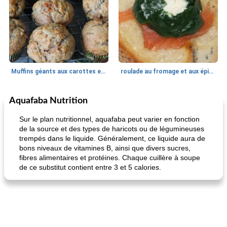
Muffins géants aux carottes et à la banane de Nif
roulade au fromage et aux épinards
Aquafaba Nutrition
Marques de confiance: recettes et
30
min
Viande et volaille
55
min
astuces
Sur le plan nutritionnel, aquafaba peut varier en fonction
de la source et des types de haricots ou de légumineuses
trempés dans le liquide. Généralement, ce liquide aura de
bons niveaux de vitamines B, ainsi que divers sucres,
fibres alimentaires et protéines. Chaque cuillère à soupe
de ce substitut contient entre 3 et 5 calories.
fiesta tostadas
le méga's jopp joes