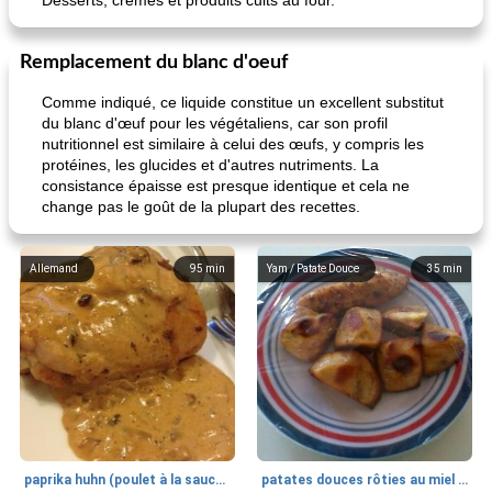
Desserts, crèmes et produits cuits au four.
Remplacement du blanc d'oeuf
Comme indiqué, ce liquide constitue un excellent substitut
du blanc d'œuf pour les végétaliens, car son profil
nutritionnel est similaire à celui des œufs, y compris les
protéines, les glucides et d'autres nutriments. La
consistance épaisse est presque identique et cela ne
change pas le goût de la plupart des recettes.
Allemand
95
min
Yam / Patate Douce
35
min
paprika huhn (poulet à la sauce paprika).
patates douces rôties au miel / kumara