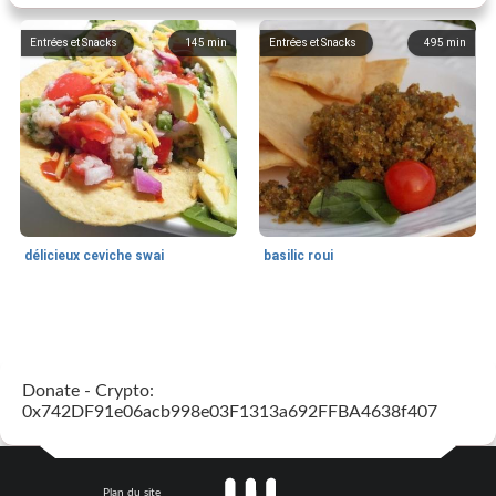
Entrées et Snacks
145
min
Entrées et Snacks
495
min
délicieux ceviche swai
basilic roui
Déjeuner / Snacks
65
min
30
min
Donate - Crypto:
0x742DF91e06acb998e03F1313a692FFBA4638f407
Plan du site