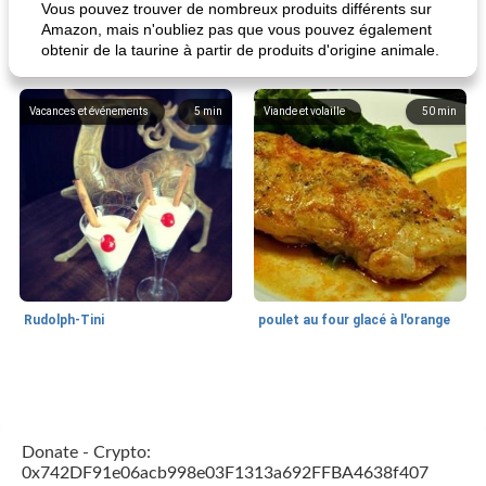
Vous pouvez trouver de nombreux produits différents sur
Amazon, mais n'oubliez pas que vous pouvez également
obtenir de la taurine à partir de produits d'origine animale.
Vacances et événements
5
min
Viande et volaille
50
min
Rudolph-Tini
poulet au four glacé à l'orange
Alimentation saine
10
min
Vacances et événements
0
min
Donate - Crypto:
0x742DF91e06acb998e03F1313a692FFBA4638f407