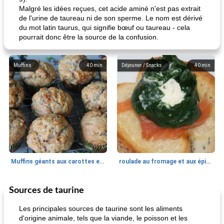
Malgré les idées reçues, cet acide aminé n'est pas extrait
de l'urine de taureau ni de son sperme. Le nom est dérivé
du mot latin taurus, qui signifie bœuf ou taureau - cela
pourrait donc être la source de la confusion.
Muffins
40
min
Déjeuner / Snacks
40
min
Muffins géants aux carottes et à la banane de Nif
roulade au fromage et aux épinards
Sources de taurine
Marques de confiance: recettes et
30
min
Viande et volaille
55
min
astuces
Les principales sources de taurine sont les aliments
d'origine animale, tels que la viande, le poisson et les