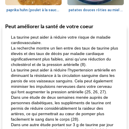
paprika huhn (poulet à la sauce paprika).
patates douces rôties au miel / kumara
Peut améliorer la santé de votre coeur
Petit déjeuner et brunch
25
min
Viande et volaille
45
min
La taurine peut aider à réduire votre risque de maladie
cardiovasculaire.
La recherche montre un lien entre des taux de taurine plus
élevés et des taux de décès par maladie cardiaque
significativement plus faibles, ainsi qu'une réduction du
cholestérol et de la pression artérielle (8).
La taurine peut aider à réduire l'hypertension artérielle en
diminuant la résistance à la circulation sanguine dans les
parois de vos vaisseaux sanguins. Cela peut également
quinoa petit déjeuner méditerranéen
poitrines de poulet grillées de jenny
minimiser les impulsions nerveuses dans votre cerveau
qui font augmenter la pression artérielle (25, 26, 27).
Dans une étude de deux semaines menée auprès de
personnes diabétiques, les suppléments de taurine ont
permis de réduire considérablement la raideur des
artères, ce qui permettrait au cœur de pomper plus
facilement le sang dans le corps (28).
Dans une autre étude portant sur 3 g de taurine par jour