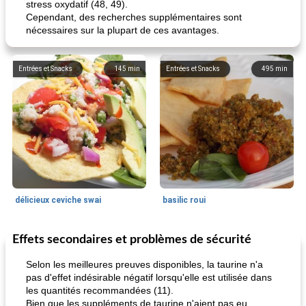
stress oxydatif (48, 49).
Cependant, des recherches supplémentaires sont
nécessaires sur la plupart de ces avantages.
Entrées et Snacks
145
min
Entrées et Snacks
495
min
délicieux ceviche swai
basilic roui
Effets secondaires et problèmes de sécurité
Déjeuner / Snacks
65
min
30
min
Selon les meilleures preuves disponibles, la taurine n'a
pas d'effet indésirable négatif lorsqu'elle est utilisée dans
les quantités recommandées (11).
Bien que les suppléments de taurine n'aient pas eu