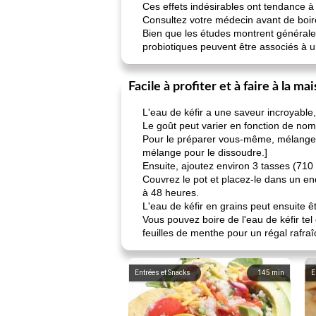
Ces effets indésirables ont tendance 
Consultez votre médecin avant de boire 
Bien que les études montrent générale
probiotiques peuvent être associés à un
Facile à profiter et à faire à la ma
L'eau de kéfir a une saveur incroyable, 
Le goût peut varier en fonction de no
Pour le préparer vous-même, mélangez
mélange pour le dissoudre.]
Ensuite, ajoutez environ 3 tasses (710 
Couvrez le pot et placez-le dans un en
à 48 heures.
L'eau de kéfir en grains peut ensuite 
Vous pouvez boire de l'eau de kéfir tel 
feuilles de menthe pour un régal rafra
Entrées et Snacks
145
min
E