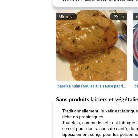
Allemand
95
min
Y
paprika huhn (poulet à la sauce paprika).
Sans produits laitiers et végétali
Traditionnellement, le kéfir est fabriq
riche en probiotiques.
Toutefois, comme le kéfir est fabriqué à
ce soit pour des raisons de santé, de r
Spécialement conçu pour les personnes 