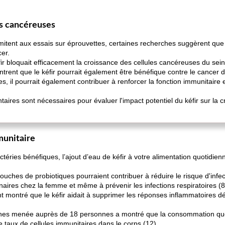
es cancéreuses
mitent aux essais sur éprouvettes, certaines recherches suggèrent que l
cer.
ir bloquait efficacement la croissance des cellules cancéreuses du sein
rent que le kéfir pourrait également être bénéfique contre le cancer du
s, il pourrait également contribuer à renforcer la fonction immunitaire 
res sont nécessaires pour évaluer l'impact potentiel du kéfir sur la 
munitaire
téries bénéfiques, l’ajout d’eau de kéfir à votre alimentation quotidie
ches de probiotiques pourraient contribuer à réduire le risque d'infecti
naires chez la femme et même à prévenir les infections respiratoires (8,
t montré que le kéfir aidait à supprimer les réponses inflammatoire
ines menée auprès de 18 personnes a montré que la consommation quot
le taux de cellules immunitaires dans le corps (12).