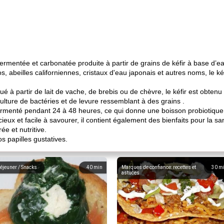
fermentée et carbonatée produite à partir de grains de kéfir à base d’e
abeilles californiennes, cristaux d'eau japonais et autres noms, le kéfir
riqué à partir de lait de vache, de brebis ou de chèvre, le kéfir est obt
culture de bactéries et de levure ressemblant à des grains .
rmenté pendant 24 à 48 heures, ce qui donne une boisson probiotique 
ieux et facile à savourer, il contient également des bienfaits pour la sa
e et nutritive.
os papilles gustatives.
éjeuner / Snacks
40
min
Marques de confiance: recettes et
30
m
astuces