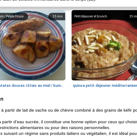
am / Patate Douce
35
min
Petit déjeuner et brunch
25
m
patates douces rôties au miel / kumara
quinoa petit déjeuner méditerranée
en
ué à partir de lait de vache ou de chèvre combiné à des grains de kéfir 
 partir d’eau sucrée, il constitue une bonne option pour ceux qui choisiss
estrictions alimentaires ou pour des raisons personnelles.
suivant un régime sans produits laitiers ou végétalien, il est idéal 