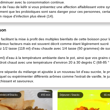
à diminuer avec la consommation continue.
de l'eau de kéfir si vous présentez une affection affaiblissant votre sy
ment que les probiotiques sont sans danger pour ces personnes, certa
 risque d'infection plus élevé (14).
ison
facilitant la mise à profit des multiples bienfaits de cette boisson pour l
mbreux facteurs mais est souvent décrit comme étant légèrement sucré a
 1/2 tasse (118 ml) d'eau chaude avec 1/4 tasse (50 grammes) de suc
ml) d’eau à la température ambiante dans le pot, ainsi que vos grains d
droit chaud avec une température d'environ 20 à 30 degrés C (68-85 ° 
être séparée du mélange et ajoutée à un nouveau lot d'eau sucrée, le pr
quel ou expérimenter différents arômes comme l'extrait de vanille, le jus 
îchissant et savoureux.
ntrées et Snacks
495
min
Déjeuner / Snacks
65
m