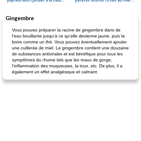
paprika huhn (poulet à la sauce paprika).
patates douces rôties au miel / kumara
Gingembre
Petit déjeuner et brunch
25
min
Viande et volaille
45
min
Vous pouvez préparer la racine de gingembre dans de
l'eau bouillante jusqu'à ce qu'elle devienne jaune, puis la
boire comme un thé. Vous pouvez éventuellement ajouter
une cuillerée de miel. Le gingembre contient une douzaine
de substances antivirales et est bénéfique pour tous les
symptômes du rhume tels que les maux de gorge,
l'inflammation des muqueuses, la toux, etc. De plus, il a
également un effet analgésique et calmant.
quinoa petit déjeuner méditerranéen
poitrines de poulet grillées de jenny