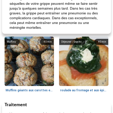
séquelles de votre grippe peuvent même se faire sentir
jusqu'à quelques semaines plus tard. Dans les cas très
graves, la grippe peut entraîner une pneumonie ou des
complications cardiaques. Dans des cas exceptionnels,
cela peut même entraîner une pneumonie ou une
méningite mortelles.
Muffins
40
min
Déjeuner / Snacks
40
min
Muffins géants aux carottes et à la banane de Nif
roulade au fromage et aux épinards
Traitement
Marques de confiance: recettes et
30
min
Viande et volaille
55
min
astuces