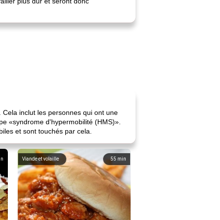
iller plus dur et seront donc
. Cela inclut les personnes qui ont une
 type «syndrome d'hypermobilité (HMS)».
les et sont touchés par cela.
in
Viande et volaille
55
min