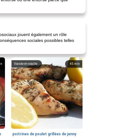
osociaux jouent également un rôle
nséquences sociales possibles telles
in
Viande et volaille
45
min
n
poitrines de poulet grillées de jenny