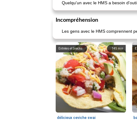
Quelqu'un avec le HMS a besoin d'outils
Incompréhension
Les gens avec le HMS comprennent peu
Entrées et Snacks
145
min
E
délicieux ceviche swai
ba