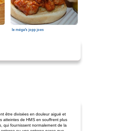
le méga's jopp joes
nt être divisées en douleur aiguë et
s atteintes de HMS en souffrent plus
s, qui fournissent normalement de la
e entorse ou une entorse parce que