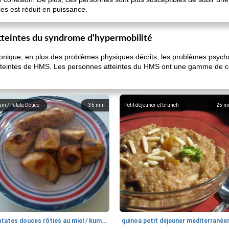
les est réduit en puissance.
atteintes du syndrome d'hypermobilité
nique, en plus des problèmes physiques décrits, les problèmes psych
atteintes de HMS. Les personnes atteintes du HMS ont une gamme de co
am / Patate Douce
35
min
Petit déjeuner et brunch
25
m
patates douces rôties au miel / kumara
quinoa petit déjeuner méditerranée