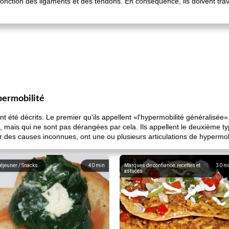
onction des ligaments et des tendons. En conséquence, ils doivent trava
permobilité
nt été décrits. Le premier qu'ils appellent «l'hypermobilité généralisée»
s, mais qui ne sont pas dérangées par cela. Ils appellent le deuxième
 des causes inconnues, ont une ou plusieurs articulations de hypermobi
éjeuner / Snacks
40
min
Marques de confiance: recettes et
30
m
astuces