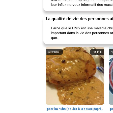
leur influx nerveux informatif des musc
La qualité de vie des personnes 
Parce que le HMS est une maladie chro
important dans la vie des personnes 
que:
Allemand
95
min
Y
paprika huhn (poulet à la sauce paprika).