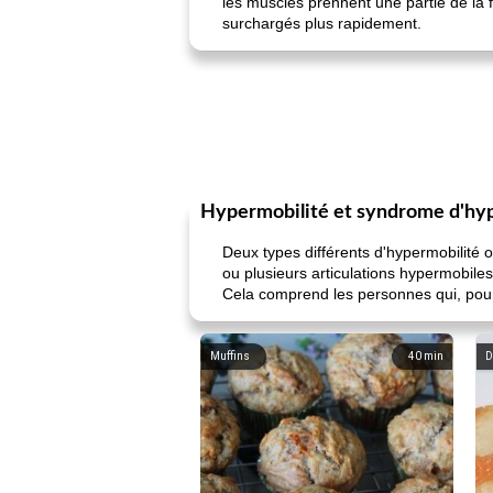
les muscles prennent une partie de la f
surchargés plus rapidement.
Hypermobilité et syndrome d'hy
Deux types différents d'hypermobilité o
ou plusieurs articulations hypermobile
Cela comprend les personnes qui, pour
Muffins
40
min
D