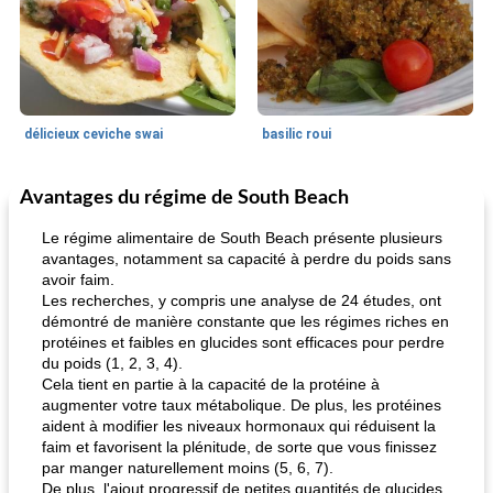
délicieux ceviche swai
basilic roui
Avantages du régime de South Beach
Déjeuner / Snacks
65
min
30
min
Le régime alimentaire de South Beach présente plusieurs
avantages, notamment sa capacité à perdre du poids sans
avoir faim.
Les recherches, y compris une analyse de 24 études, ont
démontré de manière constante que les régimes riches en
protéines et faibles en glucides sont efficaces pour perdre
du poids (1, 2, 3, 4).
Cela tient en partie à la capacité de la protéine à
augmenter votre taux métabolique. De plus, les protéines
pois chiches rôtis aux épices
amandes au cheddar rôti
aident à modifier les niveaux hormonaux qui réduisent la
faim et favorisent la plénitude, de sorte que vous finissez
par manger naturellement moins (5, 6, 7).
De plus, l'ajout progressif de petites quantités de glucides