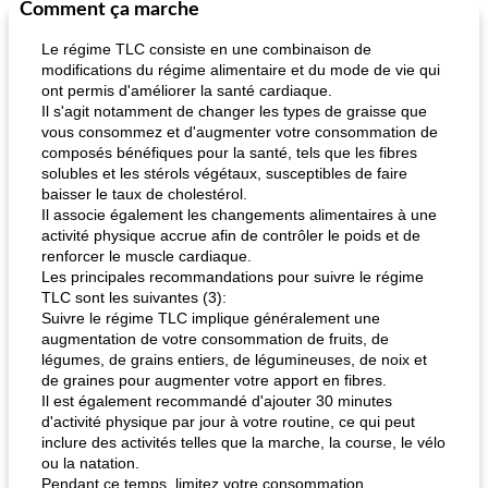
Comment ça marche
Marques de confiance: recettes et
30
min
Viande et volaille
55
min
astuces
Le régime TLC consiste en une combinaison de
modifications du régime alimentaire et du mode de vie qui
ont permis d'améliorer la santé cardiaque.
Il s'agit notamment de changer les types de graisse que
vous consommez et d'augmenter votre consommation de
composés bénéfiques pour la santé, tels que les fibres
solubles et les stérols végétaux, susceptibles de faire
baisser le taux de cholestérol.
Il associe également les changements alimentaires à une
fiesta tostadas
le méga's jopp joes
activité physique accrue afin de contrôler le poids et de
renforcer le muscle cardiaque.
Les principales recommandations pour suivre le régime
TLC sont les suivantes (3):
Suivre le régime TLC implique généralement une
augmentation de votre consommation de fruits, de
légumes, de grains entiers, de légumineuses, de noix et
de graines pour augmenter votre apport en fibres.
Il est également recommandé d'ajouter 30 minutes
d'activité physique par jour à votre routine, ce qui peut
inclure des activités telles que la marche, la course, le vélo
ou la natation.
Pendant ce temps, limitez votre consommation