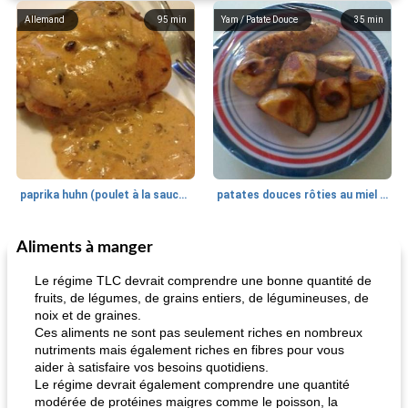
Allemand
95
min
Yam / Patate Douce
35
min
paprika huhn (poulet à la sauce paprika).
patates douces rôties au miel / kumara
Aliments à manger
Petit déjeuner et brunch
25
min
Viande et volaille
45
min
Le régime TLC devrait comprendre une bonne quantité de
fruits, de légumes, de grains entiers, de légumineuses, de
noix et de graines.
Ces aliments ne sont pas seulement riches en nombreux
nutriments mais également riches en fibres pour vous
aider à satisfaire vos besoins quotidiens.
Le régime devrait également comprendre une quantité
modérée de protéines maigres comme le poisson, la