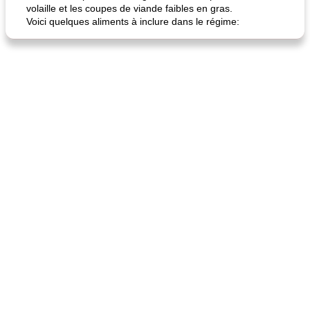
volaille et les coupes de viande faibles en gras.
quinoa petit déjeuner méditerranéen
poitrines de poulet grillées de jenny
Voici quelques aliments à inclure dans le régime: