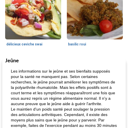
délicieux ceviche swai
basilic roui
Jeûne
Déjeuner / Snacks
65
min
30
min
Les informations sur le jeûne et ses bienfaits supposés
pour la santé ne manquent pas. Selon certaines
recherches, le jeûne pourrait améliorer les symptômes de
la polyarthrite rhumatoïde. Mais les effets positifs sont à
court terme et les symptômes réapparaîtront une fois que
vous aurez repris un régime alimentaire normal. Il n'y a
aucune preuve que le jeûne aide à guérir l'arthrite.
Le maintien d'un poids santé peut soulager la pression
des articulations arthritiques. Cependant, il existe des
pois chiches rôtis aux épices
amandes au cheddar rôti
moyens plus sains que le jeûne pour y parvenir. Par
exemple, faites de l'exercice pendant au moins 30 minutes