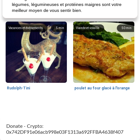
légumes, légumineuses et protéines maigres sont votre
meilleur moyen de vous sentir bien.
Vacances et événements
5
min
Viande et volaille
50
min
Rudolph-Tini
poulet au four glacé à l'orange
Alimentation saine
10
min
Vacances et événements
0
min
Donate - Crypto:
0x742DF91e06acb998e03F1313a692FFBA4638f407