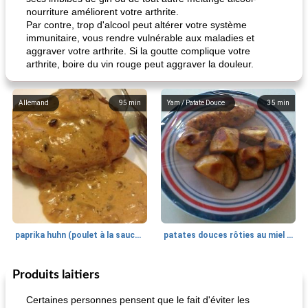
nourriture améliorent votre arthrite.
Par contre, trop d'alcool peut altérer votre système
immunitaire, vous rendre vulnérable aux maladies et
aggraver votre arthrite. Si la goutte complique votre
arthrite, boire du vin rouge peut aggraver la douleur.
Allemand
95
min
Yam / Patate Douce
35
min
paprika huhn (poulet à la sauce paprika).
patates douces rôties au miel / kumara
Produits laitiers
Petit déjeuner et brunch
25
min
Viande et volaille
45
min
Certaines personnes pensent que le fait d'éviter les