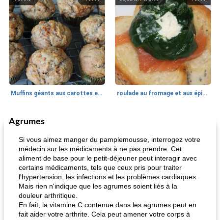
Muffins géants aux carottes et à la banane de Nif
roulade au fromage et aux épinards
Agrumes
Marques de confiance: recettes et
30
min
Viande et volaille
55
min
astuces
Si vous aimez manger du pamplemousse, interrogez votre
médecin sur les médicaments à ne pas prendre. Cet
aliment de base pour le petit-déjeuner peut interagir avec
certains médicaments, tels que ceux pris pour traiter
l'hypertension, les infections et les problèmes cardiaques.
Mais rien n'indique que les agrumes soient liés à la
douleur arthritique.
En fait, la vitamine C contenue dans les agrumes peut en
fait aider votre arthrite. Cela peut amener votre corps à
fiesta tostadas
le méga's jopp joes