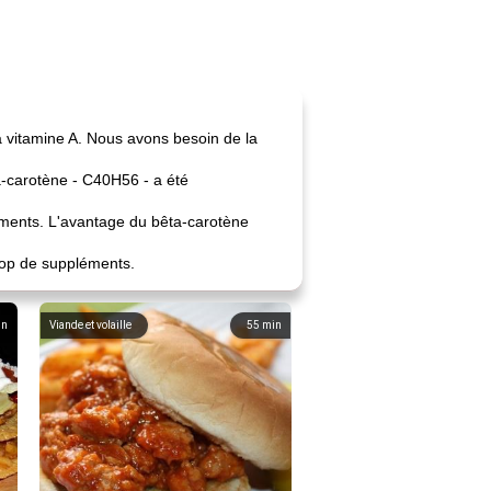
a vitamine A. Nous avons besoin de la
ta-carotène - C40H56 - a été
éments. L'avantage du bêta-carotène
rop de suppléments.
in
Viande et volaille
55
min