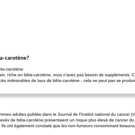
ta-carotène?
êta-carotène:
sain, riche en bêta-carotène, vous n’avez pas besoin de suppléments.
s indésirables de taux de bêta-carotène - cela ne peut pas se produir
mmes adultes publiée dans le Journal de l'Institut national du cancer
levés de bêta-carotène présentaient un risque plus élevé de cancer du
s. Ils ont également constaté que les non-fumeurs consommant beaucou