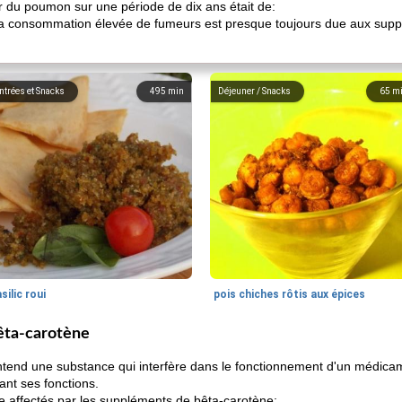
er du poumon sur une période de dix ans était de:
a consommation élevée de fumeurs est presque toujours due aux suppl
ntrées et Snacks
495
min
Déjeuner / Snacks
65
m
silic roui
pois chiches rôtis aux épices
êta-carotène
tend une substance qui interfère dans le fonctionnement d'un médicam
ant ses fonctions.
 affectés par les suppléments de bêta-carotène: