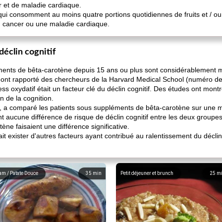
er et de maladie cardiaque.
ui consomment au moins quatre portions quotidiennes de fruits et / o
n cancer ou une maladie cardiaque.
déclin cognitif
nts de bêta-carotène depuis 15 ans ou plus sont considérablement m
, ont rapporté des chercheurs de la Harvard Medical School (numéro d
ess oxydatif était un facteur clé du déclin cognitif. Des études ont mo
n de la cognition.
, a comparé les patients sous suppléments de bêta-carotène sur une 
nt aucune différence de risque de déclin cognitif entre les deux groupe
ène faisaient une différence significative.
it exister d'autres facteurs ayant contribué au ralentissement du décli
am / Patate Douce
35
min
Petit déjeuner et brunch
25
m