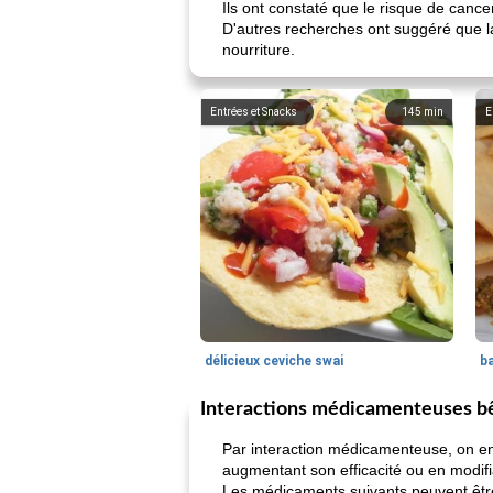
Ils ont constaté que le risque de canc
D'autres recherches ont suggéré que l
nourriture.
Entrées et Snacks
145
min
E
délicieux ceviche swai
ba
Interactions médicamenteuses b
Par interaction médicamenteuse, on en
augmentant son efficacité ou en modifi
Les médicaments suivants peuvent être