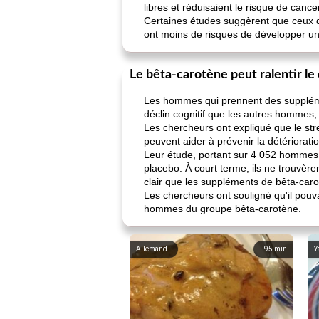
libres et réduisaient le risque de canc
Certaines études suggèrent que ceux q
ont moins de risques de développer u
Le bêta-carotène peut ralentir le 
Les hommes qui prennent des suppléme
déclin cognitif que les autres hommes
Les chercheurs ont expliqué que le str
peuvent aider à prévenir la détérioratio
Leur étude, portant sur 4 052 hommes
placebo. À court terme, ils ne trouvère
clair que les suppléments de bêta-carot
Les chercheurs ont souligné qu'il pouva
hommes du groupe bêta-carotène.
Allemand
95
min
Y