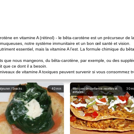
otène en vitamine A (rétinol) - le bêta-carotène est un précurseur de l
 muqueuses, notre système immunitaire et un bon œil santé et vision.
utriment essentiel, mais la vitamine A l’est. La formule chimique du bê
ents que nous mangeons, du bêta-carotène, par exemple, ou des suppl
t que ce dont il a besoin.
s niveaux de vitamine A toxiques peuvent survenir si vous consommez t
éjeuner / Snacks
40
min
Marques de confiance: recettes et
30
m
astuces