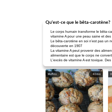
Qu'est-ce que le bêta-carotène?
Le corps humain transforme le bêta-car
vitamine A pour une peau saine et des
Le bêta-carotène en soi n’est pas un n
découverte en 1907
La vitamine A peut provenir des alim
alimentaire est que le corps ne converti
L'excès de vitamine A est toxique. De
Muffins
40
min
D