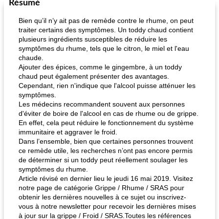
Résumé
Bien qu’il n’y ait pas de remède contre le rhume, on peut
traiter certains des symptômes. Un toddy chaud contient
pois chiches rôtis aux épices
amandes au cheddar rôti
plusieurs ingrédients susceptibles de réduire les
symptômes du rhume, tels que le citron, le miel et l'eau
chaude.
Ajouter des épices, comme le gingembre, à un toddy
chaud peut également présenter des avantages.
Cependant, rien n'indique que l'alcool puisse atténuer les
symptômes.
Les médecins recommandent souvent aux personnes
d'éviter de boire de l'alcool en cas de rhume ou de grippe.
En effet, cela peut réduire le fonctionnement du système
immunitaire et aggraver le froid.
Dans l’ensemble, bien que certaines personnes trouvent
ce remède utile, les recherches n’ont pas encore permis
de déterminer si un toddy peut réellement soulager les
symptômes du rhume.
Article révisé en dernier lieu le jeudi 16 mai 2019. Visitez
notre page de catégorie Grippe / Rhume / SRAS pour
obtenir les dernières nouvelles à ce sujet ou inscrivez-
vous à notre newsletter pour recevoir les dernières mises
à jour sur la grippe / Froid / SRAS.Toutes les références