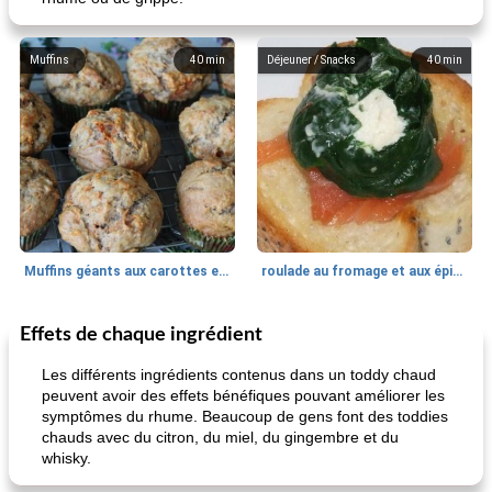
Muffins
40
min
Déjeuner / Snacks
40
min
Muffins géants aux carottes et à la banane de Nif
roulade au fromage et aux épinards
Effets de chaque ingrédient
Marques de confiance: recettes et
30
min
Viande et volaille
55
min
astuces
Les différents ingrédients contenus dans un toddy chaud
peuvent avoir des effets bénéfiques pouvant améliorer les
symptômes du rhume. Beaucoup de gens font des toddies
chauds avec du citron, du miel, du gingembre et du
whisky.