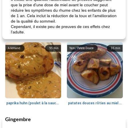
que la prise d'une dose de miel avant le coucher peut
réduire les symptômes du rhume chez les enfants de plus
de 1 an. Cela inclut la réduction de la toux et l'amélioration
de la qualité du sommeil.
Cependant, il existe peu de preuves de ces effets chez
l'adulte.
Allemand
95
min
Yam / Patate Douce
35
min
paprika huhn (poulet à la sauce paprika).
patates douces rôties au miel / kumara
Gingembre
Petit déjeuner et brunch
25
min
Viande et volaille
45
min