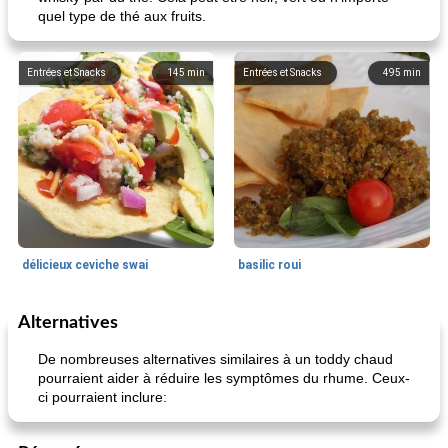
quel type de thé aux fruits.
Entrées et Snacks
145
min
Entrées et Snacks
495
min
délicieux ceviche swai
basilic roui
Alternatives
Déjeuner / Snacks
65
min
30
min
De nombreuses alternatives similaires à un toddy chaud
pourraient aider à réduire les symptômes du rhume. Ceux-
ci pourraient inclure: