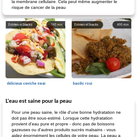
la membrane cellulaire. Cela peut même augmenter le
risque de cancer de la peau
Entrées et Snacks
145
min
Entrées et Snacks
495
min
délicieux ceviche swai
basilic roui
L'eau est saine pour la peau
Déjeuner / Snacks
65
min
30
min
Pour une peau saine, le rôle d'une bonne hydratation ne
doit pas être sous-estimé. Lorsque cette hydratation
provient d'eau pure et propre - donc pas de boissons
gazeuses ou d'autres produits sucrés malsains - vous
aidez énormément les cellules de votre peau. La peau a