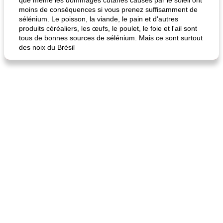
que même les dommages cutanés causés par le soleil ont
moins de conséquences si vous prenez suffisamment de
sélénium. Le poisson, la viande, le pain et d'autres
produits céréaliers, les œufs, le poulet, le foie et l'ail sont
tous de bonnes sources de sélénium. Mais ce sont surtout
quinoa petit déjeuner méditerranéen
poitrines de poulet grillées de jenny
des noix du Brésil