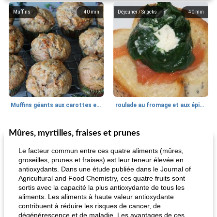
Muffins
40
min
Déjeuner / Snacks
40
min
Muffins géants aux carottes et à la banane de Nif
roulade au fromage et aux épinards
Mûres, myrtilles, fraises et prunes
Marques de confiance: recettes et
30
min
Viande et volaille
55
min
astuces
Le facteur commun entre ces quatre aliments (mûres,
groseilles, prunes et fraises) est leur teneur élevée en
antioxydants. Dans une étude publiée dans le Journal of
Agricultural and Food Chemistry, ces quatre fruits sont
sortis avec la capacité la plus antioxydante de tous les
aliments. Les aliments à haute valeur antioxydante
contribuent à réduire les risques de cancer, de
dégénérescence et de maladie. Les avantages de ces