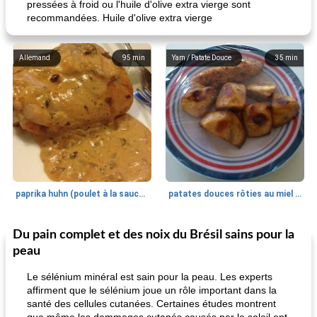
pressées à froid ou l'huile d'olive extra vierge sont
recommandées. Huile d'olive extra vierge
Allemand
95
min
Yam / Patate Douce
35
min
paprika huhn (poulet à la sauce paprika).
patates douces rôties au miel / kumara
Du pain complet et des noix du Brésil sains pour la
Petit déjeuner et brunch
25
min
Viande et volaille
45
min
peau
Le sélénium minéral est sain pour la peau. Les experts
affirment que le sélénium joue un rôle important dans la
santé des cellules cutanées. Certaines études montrent