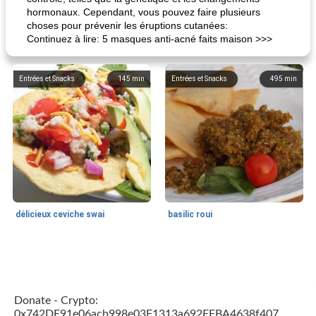
hormonaux. Cependant, vous pouvez faire plusieurs
choses pour prévenir les éruptions cutanées:
Continuez à lire: 5 masques anti-acné faits maison >>>
Entrées et Snacks
145
min
Entrées et Snacks
495
min
délicieux ceviche swai
basilic roui
Déjeuner / Snacks
65
min
30
min
Donate - Crypto:
0x742DF91e06acb998e03F1313a692FFBA4638f407