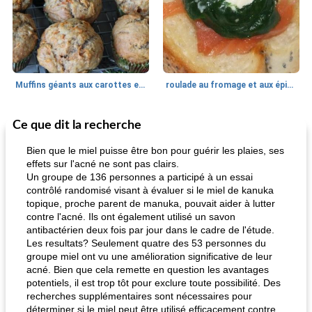
Muffins géants aux carottes et à la banane de Nif
roulade au fromage et aux épinards
Ce que dit la recherche
Marques de confiance: recettes et
30
min
Viande et volaille
55
min
astuces
Bien que le miel puisse être bon pour guérir les plaies, ses
effets sur l'acné ne sont pas clairs.
Un groupe de 136 personnes a participé à un essai
contrôlé randomisé visant à évaluer si le miel de kanuka
topique, proche parent de manuka, pouvait aider à lutter
contre l'acné. Ils ont également utilisé un savon
antibactérien deux fois par jour dans le cadre de l'étude.
Les resultats? Seulement quatre des 53 personnes du
groupe miel ont vu une amélioration significative de leur
fiesta tostadas
le méga's jopp joes
acné. Bien que cela remette en question les avantages
potentiels, il est trop tôt pour exclure toute possibilité. Des
recherches supplémentaires sont nécessaires pour
déterminer si le miel peut être utilisé efficacement contre