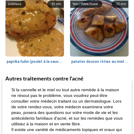
Allemand
95
min
Yam / Patate Douce
35
min
paprika huhn (poulet à la sauce paprika).
patates douces rôties au miel / kumara
Autres traitements contre l'acné
Petit déjeuner et brunch
25
min
Viande et volaille
45
min
Si la cannelle et le miel ou tout autre remède à la maison
ne résout pas le problème, vous voudrez peut-être
consulter votre médecin traitant ou un dermatologue. Lors
de votre rendez-vous, votre médecin examinera votre
peau, posera des questions sur votre mode de vie et les
antécédents familiaux d'acné, et sur les remèdes que vous
utilisiez à la maison et en vente libre.
Il existe une variété de médicaments topiques et oraux qui