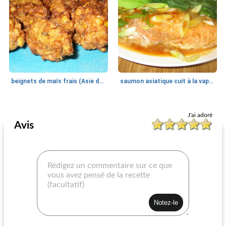
beignets de maïs frais (Asie du sud-est)
saumon asiatique cuit à la vapeur
<60 minutes
50
min
<60 minutes
50
min
J'ai adoré
Avis
salade aux oeufs de maman
filet sorrentino