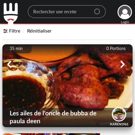
Search for a recipe
Login
Filtre
Réinitialiser
35 min
0
Portions
Les ailes de l'oncle de bubba de
paula deen
KAREN1961