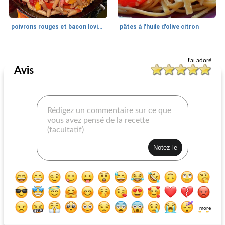
poivrons rouges et bacon lovinandrsquo; Pâtes
pâtes à l'huile d'olive citron
Pâtes, Riz Et Grains
45
min
Pâtes, Riz Et Grains
25
min
J'ai adoré
Avis
orzo summa domae (salade d'orzo grecque)
couscous à l'orange et à l'ananas
more