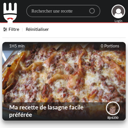
Search for a recipe
Login
Filtre
Réinitialiser
1H5 min
0
Portions
Ma recette de lasagne facile
préférée
Bjr6350