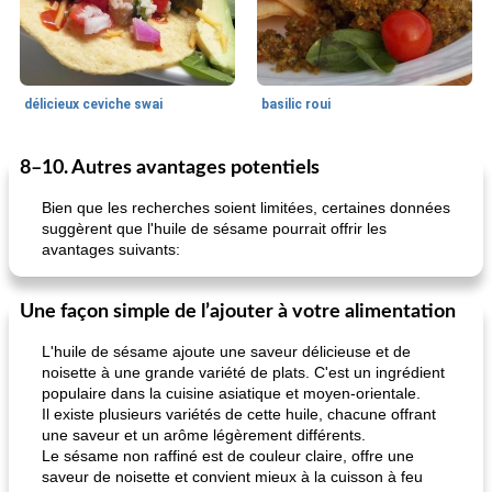
délicieux ceviche swai
basilic roui
8–10. Autres avantages potentiels
Déjeuner / Snacks
65
min
30
min
Bien que les recherches soient limitées, certaines données
suggèrent que l'huile de sésame pourrait offrir les
avantages suivants:
Une façon simple de l’ajouter à votre alimentation
L'huile de sésame ajoute une saveur délicieuse et de
noisette à une grande variété de plats. C'est un ingrédient
pois chiches rôtis aux épices
amandes au cheddar rôti
populaire dans la cuisine asiatique et moyen-orientale.
Il existe plusieurs variétés de cette huile, chacune offrant
une saveur et un arôme légèrement différents.
Le sésame non raffiné est de couleur claire, offre une
saveur de noisette et convient mieux à la cuisson à feu