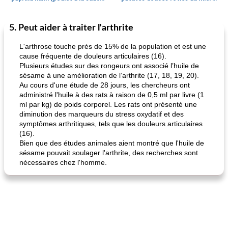
5. Peut aider à traiter l'arthrite
Petit déjeuner et brunch
25
min
Viande et volaille
45
min
L'arthrose touche près de 15% de la population et est une
cause fréquente de douleurs articulaires (16).
Plusieurs études sur des rongeurs ont associé l’huile de
sésame à une amélioration de l’arthrite (17, 18, 19, 20).
Au cours d'une étude de 28 jours, les chercheurs ont
administré l'huile à des rats à raison de 0,5 ml par livre (1
ml par kg) de poids corporel. Les rats ont présenté une
diminution des marqueurs du stress oxydatif et des
symptômes arthritiques, tels que les douleurs articulaires
quinoa petit déjeuner méditerranéen
poitrines de poulet grillées de jenny
(16).
Bien que des études animales aient montré que l'huile de
sésame pouvait soulager l'arthrite, des recherches sont
nécessaires chez l'homme.