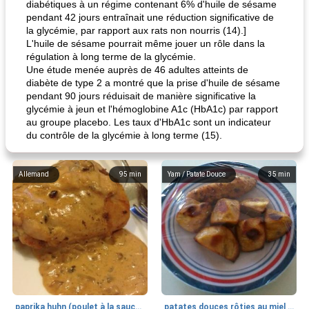
diabétiques à un régime contenant 6% d'huile de sésame
pendant 42 jours entraînait une réduction significative de
la glycémie, par rapport aux rats non nourris (14).]
L'huile de sésame pourrait même jouer un rôle dans la
régulation à long terme de la glycémie.
Une étude menée auprès de 46 adultes atteints de
diabète de type 2 a montré que la prise d'huile de sésame
pendant 90 jours réduisait de manière significative la
glycémie à jeun et l'hémoglobine A1c (HbA1c) par rapport
au groupe placebo. Les taux d'HbA1c sont un indicateur
du contrôle de la glycémie à long terme (15).
Allemand
95
min
Yam / Patate Douce
35
min
paprika huhn (poulet à la sauce paprika).
patates douces rôties au miel / kumara