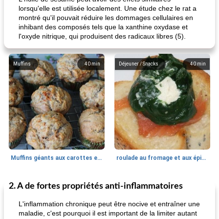
lorsqu'elle est utilisée localement. Une étude chez le rat a
montré qu'il pouvait réduire les dommages cellulaires en
inhibant des composés tels que la xanthine oxydase et
l'oxyde nitrique, qui produisent des radicaux libres (5).
Muffins
40
min
Déjeuner / Snacks
40
min
Muffins géants aux carottes et à la banane de Nif
roulade au fromage et aux épinards
2. A de fortes propriétés anti-inflammatoires
Marques de confiance: recettes et
30
min
Viande et volaille
55
min
astuces
L'inflammation chronique peut être nocive et entraîner une
maladie, c'est pourquoi il est important de la limiter autant