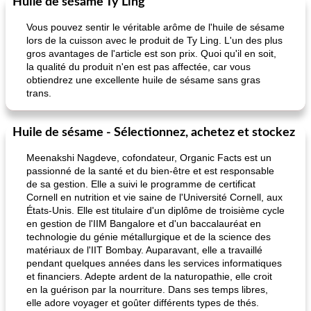
Huile de sésame Ty Ling
Alimentation saine
10
min
Vacances et événements
0
min
Vous pouvez sentir le véritable arôme de l'huile de sésame
lors de la cuisson avec le produit de Ty Ling. L'un des plus
gros avantages de l'article est son prix. Quoi qu'il en soit,
la qualité du produit n'en est pas affectée, car vous
obtiendrez une excellente huile de sésame sans gras
trans.
Huile de sésame - Sélectionnez, achetez et stockez
pouding au chocolat maison
ananas cuit au four avec des craquelins
Meenakshi Nagdeve, cofondateur, Organic Facts est un
passionné de la santé et du bien-être et est responsable
de sa gestion. Elle a suivi le programme de certificat
Cornell en nutrition et vie saine de l'Université Cornell, aux
États-Unis. Elle est titulaire d'un diplôme de troisième cycle
en gestion de l'IIM Bangalore et d'un baccalauréat en
technologie du génie métallurgique et de la science des
matériaux de l'IIT Bombay. Auparavant, elle a travaillé
pendant quelques années dans les services informatiques
et financiers. Adepte ardent de la naturopathie, elle croit
en la guérison par la nourriture. Dans ses temps libres,
elle adore voyager et goûter différents types de thés.