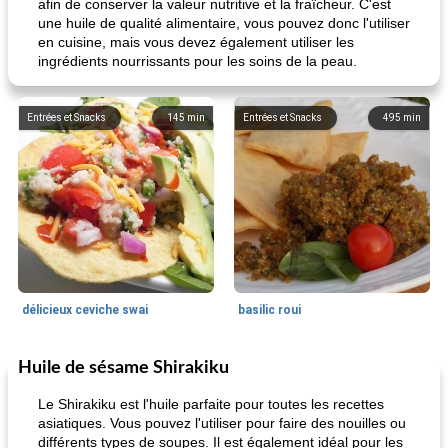
afin de conserver la valeur nutritive et la fraîcheur. C'est
une huile de qualité alimentaire, vous pouvez donc l'utiliser
en cuisine, mais vous devez également utiliser les
ingrédients nourrissants pour les soins de la peau.
Entrées et Snacks
145
min
Entrées et Snacks
495
min
délicieux ceviche swai
basilic roui
Huile de sésame Shirakiku
Déjeuner / Snacks
65
min
30
min
Le Shirakiku est l'huile parfaite pour toutes les recettes
asiatiques. Vous pouvez l'utiliser pour faire des nouilles ou
différents types de soupes. Il est également idéal pour les