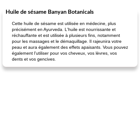
Huile de sésame Banyan Botanicals
Petit déjeuner et brunch
25
min
Viande et volaille
45
min
Cette huile de sésame est utilisée en médecine, plus
précisément en Ayurveda. L'huile est nourrissante et
réchauffante et est utilisée à plusieurs fins, notamment
pour les massages et le démaquillage. Il rajeunira votre
peau et aura également des effets apaisants. Vous pouvez
également l'utiliser pour vos cheveux, vos lèvres, vos
dents et vos gencives.
quinoa petit déjeuner méditerranéen
poitrines de poulet grillées de jenny