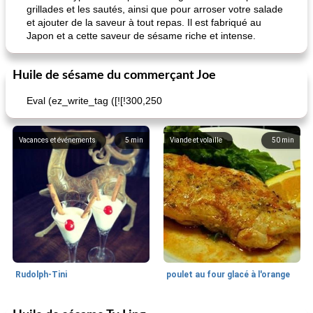
grillades et les sautés, ainsi que pour arroser votre salade
et ajouter de la saveur à tout repas. Il est fabriqué au
Japon et a cette saveur de sésame riche et intense.
Huile de sésame du commerçant Joe
pois chiches rôtis aux épices
amandes au cheddar rôti
Eval (ez_write_tag ([![!300,250
Vacances et événements
5
min
Viande et volaille
50
min
Rudolph-Tini
poulet au four glacé à l'orange