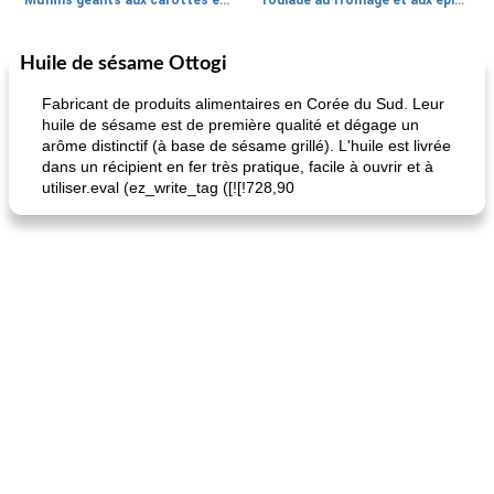
Muffins géants aux carottes et à la banane de Nif
roulade au fromage et aux épinards
Huile de sésame Ottogi
Marques de confiance: recettes et
30
min
Viande et volaille
55
min
astuces
Fabricant de produits alimentaires en Corée du Sud. Leur
huile de sésame est de première qualité et dégage un
arôme distinctif (à base de sésame grillé). L'huile est livrée
dans un récipient en fer très pratique, facile à ouvrir et à
utiliser.eval (ez_write_tag ([![!728,90
fiesta tostadas
le méga's jopp joes