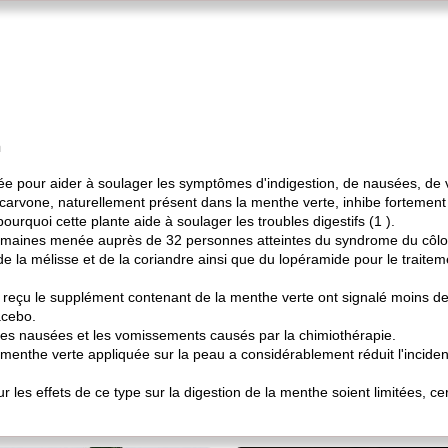
n
ée pour aider à soulager les symptômes d'indigestion, de nausées, de
 carvone, naturellement présent dans la menthe verte, inhibe fortement
pourquoi cette plante aide à soulager les troubles digestifs (1 ).
maines menée auprès de 32 personnes atteintes du syndrome du côlon i
e la mélisse et de la coriandre ainsi que du lopéramide pour le traitem
nt reçu le supplément contenant de la menthe verte ont signalé moins 
acebo.
les nausées et les vomissements causés par la chimiothérapie.
de menthe verte appliquée sur la peau a considérablement réduit l'inc
r les effets de ce type sur la digestion de la menthe soient limitées, 