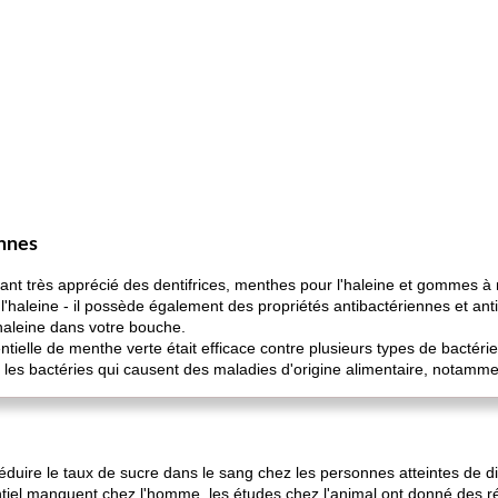
ennes
ant très apprécié des dentifrices, menthes pour l'haleine et gommes à
r l'haleine - il possède également des propriétés antibactériennes et an
haleine dans votre bouche.
tielle de menthe verte était efficace contre plusieurs types de bactérie
re les bactéries qui causent des maladies d'origine alimentaire, notamment
réduire le taux de sucre dans le sang chez les personnes atteintes de d
entiel manquent chez l'homme, les études chez l'animal ont donné des r