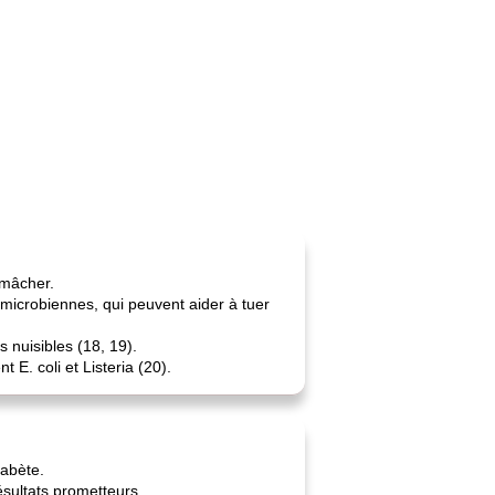
 mâcher.
timicrobiennes, qui peuvent aider à tuer
s nuisibles (18, 19).
 E. coli et Listeria (20).
iabète.
ésultats prometteurs.