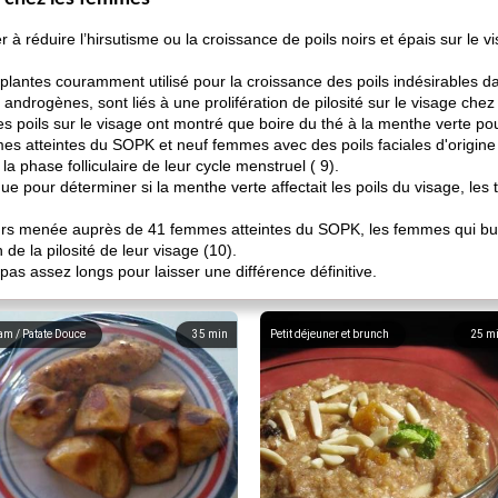
 à réduire l’hirsutisme ou la croissance de poils noirs et épais sur le v
e plantes couramment utilisé pour la croissance des poils indésirables 
ndrogènes, sont liés à une prolifération de pilosité sur le visage chez
poils sur le visage ont montré que boire du thé à la menthe verte pou
es atteintes du SOPK et neuf femmes avec des poils faciales d'origine
a phase folliculaire de leur cycle menstruel ( 9).
gue pour déterminer si la menthe verte affectait les poils du visage, l
ours menée auprès de 41 femmes atteintes du SOPK, les femmes qui bu
 de la pilosité de leur visage (10).
 pas assez longs pour laisser une différence définitive.
am / Patate Douce
35
min
Petit déjeuner et brunch
25
m