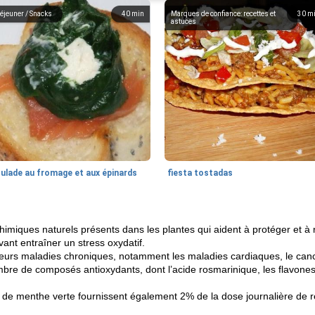
éjeuner / Snacks
40
min
Marques de confiance: recettes et
30
m
astuces
oulade au fromage et aux épinards
fiesta tostadas
imiques naturels présents dans les plantes qui aident à protéger et 
ant entraîner un stress oxydatif.
sieurs maladies chroniques, notamment les maladies cardiaques, le cance
bre de composés antioxydants, dont l’acide rosmarinique, les flavone
de menthe verte fournissent également 2% de la dose journalière de ré