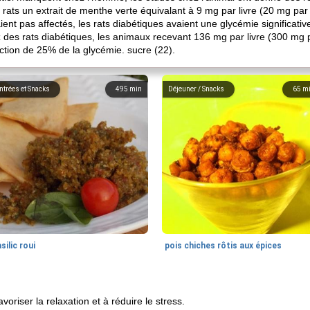
ats un extrait de menthe verte équivalant à 9 mg par livre (20 mg par k
ent pas affectés, les rats diabétiques avaient une glycémie significati
des rats diabétiques, les animaux recevant 136 mg par livre (300 mg p
uction de 25% de la glycémie. sucre (22).
ntrées et Snacks
495
min
Déjeuner / Snacks
65
m
silic roui
pois chiches rôtis aux épices
voriser la relaxation et à réduire le stress.