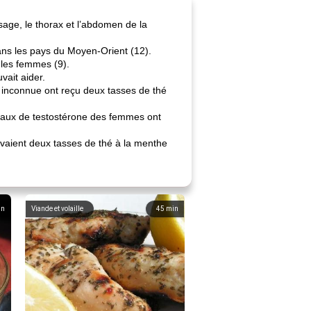
isage, le thorax et l’abdomen de la
dans les pays du Moyen-Orient (12).
 les femmes (9).
vait aider.
 inconnue ont reçu deux tasses de thé
es taux de testostérone des femmes ont
vaient deux tasses de thé à la menthe
in
Viande et volaille
45
min