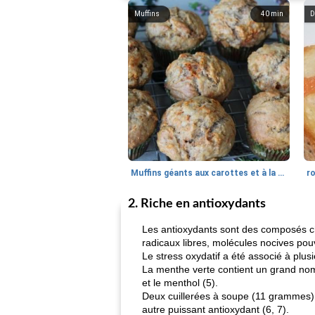
Muffins
40
min
D
Muffins géants aux carottes et à la banane de Nif
r
2. Riche en antioxydants
Les antioxydants sont des composés ch
radicaux libres, molécules nocives pouv
Le stress oxydatif a été associé à plu
La menthe verte contient un grand nom
et le menthol (5).
Deux cuillerées à soupe (11 grammes) 
autre puissant antioxydant (6, 7).