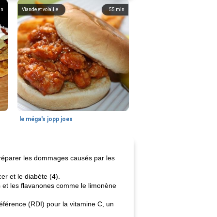
in
Viande et volaille
55
min
le méga's jopp joes
à réparer les dommages causés par les
r et le diabète (4).
s et les flavanones comme le limonène
férence (RDI) pour la vitamine C, un