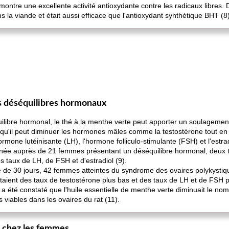
ontre une excellente activité antioxydante contre les radicaux libres. D
 la viande et était aussi efficace que l'antioxydant synthétique BHT (8)
es déséquilibres hormonaux
libre hormonal, le thé à la menthe verte peut apporter un soulagemen
qu'il peut diminuer les hormones mâles comme la testostérone tout e
hormone lutéinisante (LH), l'hormone folliculo-stimulante (FSH) et l'estrad
née auprès de 21 femmes présentant un déséquilibre hormonal, deux t
s taux de LH, de FSH et d'estradiol (9).
e 30 jours, 42 femmes atteintes du syndrome des ovaires polykystiqu
taient des taux de testostérone plus bas et des taux de LH et de FSH p
l a été constaté que l'huile essentielle de menthe verte diminuait le no
 viables dans les ovaires du rat (11).
ge chez les femmes