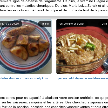
première ligne de défense de l'organisme. De plus, la vitamine C agira e
eant contre les maladies chroniques. De plus, Maria Luiza Zeraik et al.
ans les extraits au méthanol de pulpe et de croûte de fruit de la passi
am / Patate Douce
35
min
Petit déjeuner et brunch
25
m
patates douces rôties au miel / kumara
quinoa petit déjeuner méditerranée
n est connu pour sa capacité à abaisser votre tension artérielle, ce qui 
on sur les vaisseaux sanguins et les artères. Des chercheurs japonais o
 fruit de la passion, possède des capacités vasorelaxantes et peut être