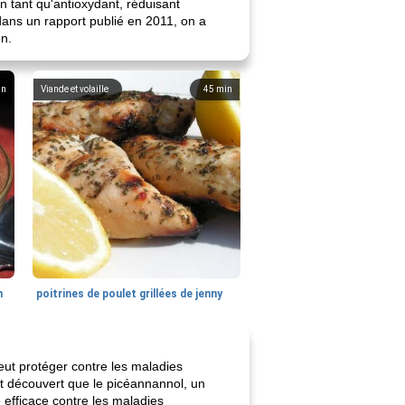
n tant qu'antioxydant, réduisant
 dans un rapport publié en 2011, on a
on.
in
Viande et volaille
45
min
n
poitrines de poulet grillées de jenny
peut protéger contre les maladies
nt découvert que le picéannannol, un
 efficace contre les maladies