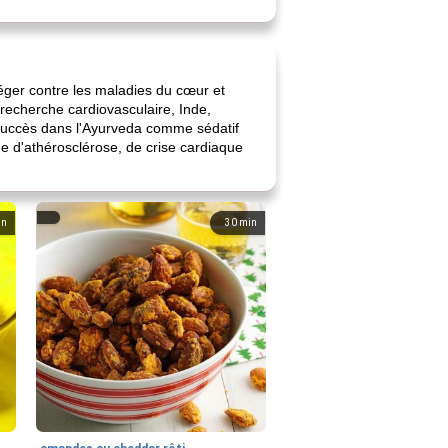
otéger contre les maladies du cœur et
 recherche cardiovasculaire, Inde,
c succès dans l'Ayurveda comme sédatif
sque d'athérosclérose, de crise cardiaque
in
30
min