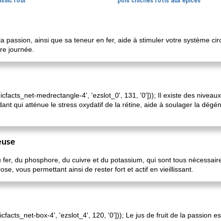
silic roui
pois chiches rôtis aux épices
la passion, ainsi que sa teneur en fer, aide à stimuler votre système cir
re journée.
nicfacts_net-medrectangle-4', 'ezslot_0', 131, '0'])); Il existe des nive
dant qui atténue le stress oxydatif de la rétine, aide à soulager la dégé
euse
 du fer, du phosphore, du cuivre et du potassium, qui sont tous nécessa
se, vous permettant ainsi de rester fort et actif en vieillissant.
icfacts_net-box-4', 'ezslot_4', 120, '0'])); Le jus de fruit de la passion 