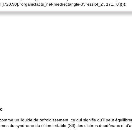
![!728,90], 'organicfacts_net-medrectangle-3', 'ezslot_2', 171, '0'])));
ac
comme un liquide de refroidissement, ce qui signifie qu'il peut équilibre
ômes du syndrome du côlon irritable (SII), les ulcères duodénaux et d'a