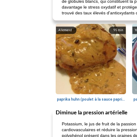
de globules blancs, qui constituent la 
davantage le stress oxydatif et protég
trouvé des taux élevés d'antioxydants d
Allemand
95
min
Y
paprika huhn (poulet à la sauce paprika).
Diminue la pression artérielle
Potassium, le jus de fruit de la passio
cardiovasculaires et réduire la pressi
polyphénol présent dans les graines de