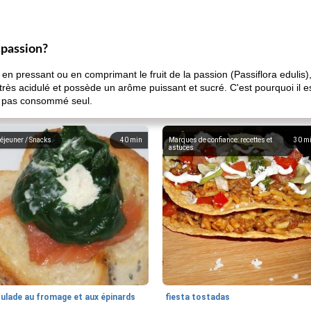
a passion?
u en pressant ou en comprimant le fruit de la passion (Passiflora edulis)
très acidulé et possède un arôme puissant et sucré. C'est pourquoi il 
est pas consommé seul.
éjeuner / Snacks
40
min
Marques de confiance: recettes et
30
m
astuces
oulade au fromage et aux épinards
fiesta tostadas