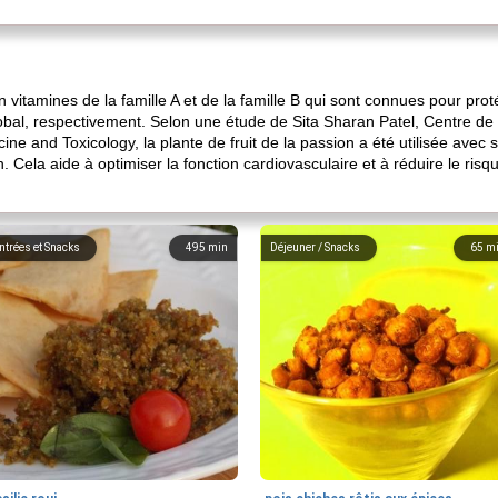
 en vitamines de la famille A et de la famille B qui sont connues pour pr
lobal, respectivement. Selon une étude de Sita Sharan Patel, Centre de
ine and Toxicology, la plante de fruit de la passion a été utilisée ave
ion. Cela aide à optimiser la fonction cardiovasculaire et à réduire le ri
ntrées et Snacks
495
min
Déjeuner / Snacks
65
m