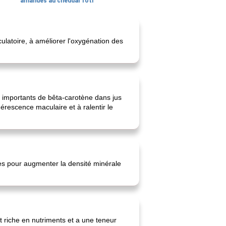
amandes au cheddar rôti
culatoire, à améliorer l'oxygénation des
aux importants de bêta-carotène dans jus
nérescence maculaire et à ralentir le
ires pour augmenter la densité minérale
est riche en nutriments et a une teneur