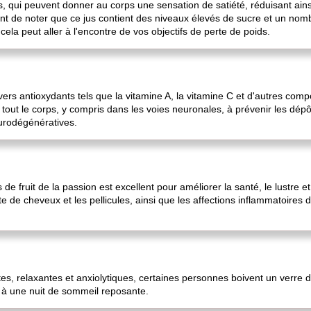
, qui peuvent donner au corps une sensation de satiété, réduisant ain
rtant de noter que ce jus contient des niveaux élevés de sucre et un 
cela peut aller à l'encontre de vos objectifs de perte de poids.
divers antioxydants tels que la vitamine A, la vitamine C et d'autres c
s tout le corps, y compris dans les voies neuronales, à prévenir les dép
urodégénératives.
s de fruit de la passion est excellent pour améliorer la santé, le lustre e
te de cheveux et les pellicules, ainsi que les affections inflammatoires d
s, relaxantes et anxiolytiques, certaines personnes boivent un verre de
 à une nuit de sommeil reposante.