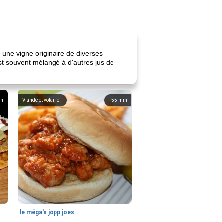
, une vigne originaire de diverses
est souvent mélangé à d'autres jus de
in
Viande et volaille
55
min
le méga's jopp joes