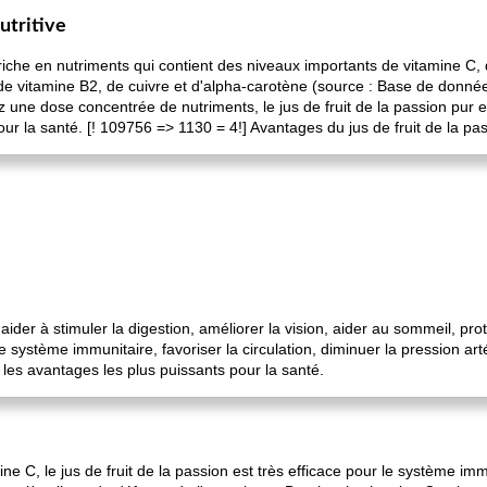
nutritive
s riche en nutriments qui contient des niveaux importants de vitamine C, 
 vitamine B2, de cuivre et d'alpha-carotène (source : Base de données 
z une dose concentrée de nutriments, le jus de fruit de la passion pur e
 la santé. [! 109756 => 1130 = 4!] Avantages du jus de fruit de la pa
 aider à stimuler la digestion, améliorer la vision, aider au sommeil, pro
e système immunitaire, favoriser la circulation, diminuer la pression arté
 les avantages les plus puissants pour la santé.
ne C, le jus de fruit de la passion est très efficace pour le système imm