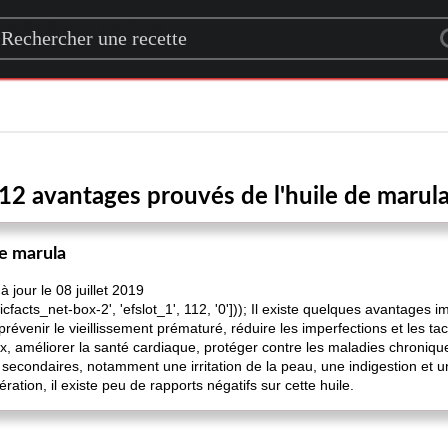
rch for a recipe
12 avantages prouvés de l'huile de marul
de marula
jour le 08 juillet 2019
icfacts_net-box-2', 'efslot_1', 112, '0'])); Il existe quelques avantages 
révenir le vieillissement prématuré, réduire les imperfections et les tach
x, améliorer la santé cardiaque, protéger contre les maladies chronique
ts secondaires, notamment une irritation de la peau, une indigestion et u
ation, il existe peu de rapports négatifs sur cette huile.