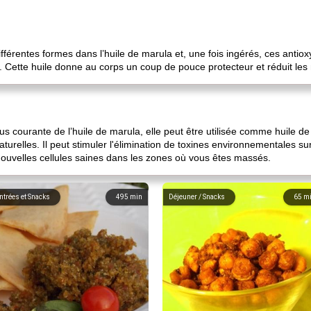
ifférentes formes dans l’huile de marula et, une fois ingérés, ces an
. Cette huile donne au corps un coup de pouce protecteur et réduit les 
a plus courante de l’huile de marula, elle peut être utilisée comme huile
aturelles. Il peut stimuler l'élimination de toxines environnementales s
 nouvelles cellules saines dans les zones où vous êtes massés.
ntrées et Snacks
495
min
Déjeuner / Snacks
65
m