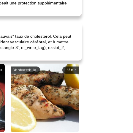
xigeait une protection supplémentaire
mauvais" taux de cholestérol. Cela peut
dent vasculaire cérébral, et à mettre
tangle-3', ef_write_tag), ezslot_2,
in
Viande et volaille
45
min