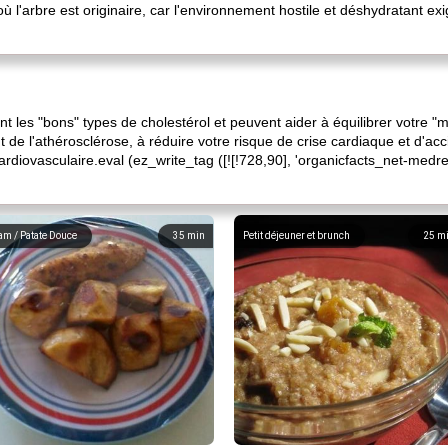
 où l'arbre est originaire, car l'environnement hostile et déshydratant e
nt les "bons" types de cholestérol et peuvent aider à équilibrer votre "
de l'athérosclérose, à réduire votre risque de crise cardiaque et d'acci
diovasculaire.eval (ez_write_tag ([![!728,90], 'organicfacts_net-medrec
am / Patate Douce
35
min
Petit déjeuner et brunch
25
m