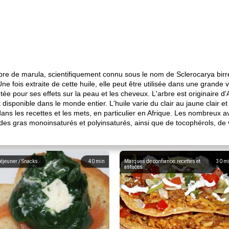
arbre de marula, scientifiquement connu sous le nom de Sclerocarya birr
Une fois extraite de cette huile, elle peut être utilisée dans une grande
utée pour ses effets sur la peau et les cheveux. L'arbre est originaire d'A
t disponible dans le monde entier. L'huile varie du clair au jaune clair 
 dans les recettes et les mets, en particulier en Afrique. Les nombreux 
des gras monoinsaturés et polyinsaturés, ainsi que de tocophérols, de 
éjeuner / Snacks
40
min
Marques de confiance: recettes et
30
m
astuces