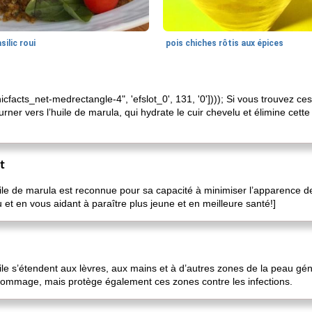
silic roui
pois chiches rôtis aux épices
icfacts_net-medrectangle-4", 'efslot_0', 131, '0']))); Si vous trouvez ce
urner vers l’huile de marula, qui hydrate le cuir chevelu et élimine cet
t
’huile de marula est reconnue pour sa capacité à minimiser l’apparence d
au et en vous aidant à paraître plus jeune et en meilleure santé!]
ile s’étendent aux lèvres, aux mains et à d’autres zones de la peau g
 gommage, mais protège également ces zones contre les infections.