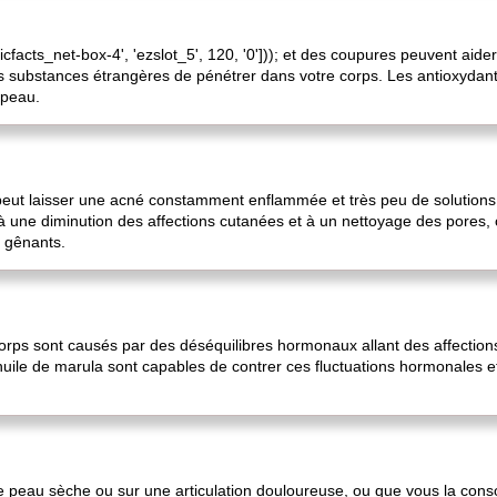
nicfacts_net-box-4', 'ezslot_5', 120, '0'])); et des coupures peuvent aid
 substances étrangères de pénétrer dans votre corps. Les antioxydants
 peau.
eut laisser une acné constamment enflammée et très peu de solutions. 
 une diminution des affections cutanées et à un nettoyage des pores, 
 gênants.
s sont causés par des déséquilibres hormonaux allant des affections d
'huile de marula sont capables de contrer ces fluctuations hormonales 
e peau sèche ou sur une articulation douloureuse, ou que vous la cons